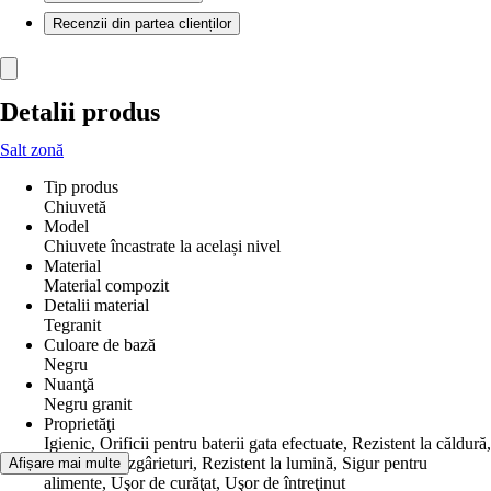
Recenzii din partea clienților
Detalii produs
Salt zonă
Tip produs
Chiuvetă
Model
Chiuvete încastrate la același nivel
Material
Material compozit
Detalii material
Tegranit
Culoare de bază
Negru
Nuanţă
Negru granit
Proprietăţi
Igienic, Orificii pentru baterii gata efectuate, Rezistent la căldură,
Rezistent la zgârieturi, Rezistent la lumină, Sigur pentru
Afișare mai multe
alimente, Uşor de curăţat, Uşor de întreţinut