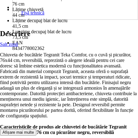
76 cm
Lățime chiuvetă
Fișă tehnică
44 cm
Lățime decupaj blat de lucru
41,5 cm
Lungime decupaj blat de lucru
Descriere
73,5 cm
EAN
Salt zonă
8434778002362
Chiuveta de bucătărie Tegranit Teka Comfor, cu o cuvă și picurător,
76x44 cm, reversibilă, reprezintă o alegere ideală pentru cei care
doresc să îmbine estetica modernă cu funcționalitatea avansată.
Fabricată din material compozit Tegranit, aceasta oferă o suprafață
extrem de rezistentă la impact, șocuri termice și temperaturi ridicate,
fiind potrivită pentru utilizarea intensă din bucătărie. Finisajul negru
adaugă un plus de eleganță și se integrează armonios în amenajările
contemporane. Datorită protecției antibacteriene, chiuveta contribuie la
menținerea unui mediu igienic, iar întreținerea este simplă, datorită
suprafeței netede și rezistente la pete. Designul reversibil permite
montarea picurătorului pe partea dorită, oferind flexibilitate în funcție
de configurația spațiului.
Caracteristicile de produs ale chiuvetei de bucătărie Tegranit
Teka Comfor 44x76 cm cu picurător negru, reversibilă
Afișare mai multe