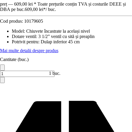
preț — 609,00 lei * Toate prețurile conțin TVA și costurile DEEE și
DBA pe buc.
609,00 lei
*
/
buc.
Cod produs:
10179605
Model
:
Chiuvete încastrate la același nivel
Dotare ventil
:
3 1/2” ventil cu sită și preaplin
Potrivit pentru
:
Dulap inferior 45 cm
Mai multe detalii despre produs
Cantitate (buc.)
1 buc.