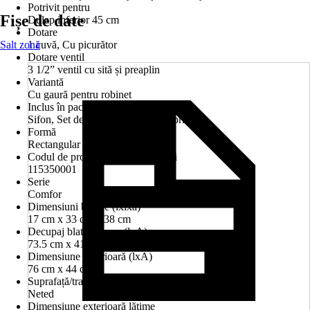
Potrivit pentru
Fișe de date
Dulap inferior 45 cm
Dotare
Salt zonă
1 cuvă, Cu picurător
Dotare ventil
3 1/2” ventil cu sită și preaplin
Variantă
Cu gaură pentru robinet
Inclus în pachetul livrat
Sifon, Set de scurgere, Cleme de prindere
Formă
Rectangular
Codul de produs al producătorului
115350001
Serie
Comfor
Dimensiuni bazine (îxlxa)
17 cm x 33 cm x 38 cm
Decupaj blat de lucru (lxA)
73.5 cm x 41.5 cm
Dimensiune exterioară (lxA)
76 cm x 44 cm
Suprafață/tratare suprafață
Neted
Dimensiune exterioară lățime