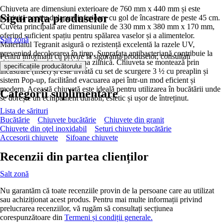
Chiuveta are dimensiuni exterioare de 760 mm x 440 mm și este
Siguranța produselor
potrivită pentru dulapuri inferioare cu gol de încastrare de peste 45 cm.
Cuveta principală are dimensiunile de 330 mm x 380 mm x 170 mm,
oferind suficient spațiu pentru spălarea vaselor și a alimentelor.
Salt zonă
Materialul Tegranit asigură o rezistență excelentă la razele UV,
prevenind decolorarea în timp. Suprafața antibacteriană contribuie la
Pentru informații cu privire la siguranța produselor, consultați
siguranța alimentară și igiena zilnică. Chiuveta se montează prin
.
specificațiile producătorului
încastrare (inset) și este livrată cu set de scurgere 3 ½ cu preaplin și
sistem Pop-up, facilitând evacuarea apei într-un mod eficient și
modern. Această chiuvetă este ideală pentru utilizarea în bucătării unde
Categorii suplimentare
se dorește un echipament durabil, estetic și ușor de întreținut.
Lista de sărituri
Bucătărie
Chiuvete bucătărie
Chiuvete din granit
Chiuvete din oţel inoxidabil
Seturi chiuvete bucătărie
Accesorii chiuvete
Sifoane chiuvete
Recenzii din partea clienților
Salt zonă
Nu garantăm că toate recenziile provin de la persoane care au utilizat
sau achiziționat acest produs. Pentru mai multe informații privind
prelucrarea recenziilor, vă rugăm să consultați secțiunea
corespunzătoare din
Termeni și condiții generale.