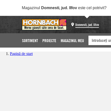
Magazinul
Domnesti, jud. Ilfov
este cel potrivit?
Domnesti, jud. Ilfov
SORTIMENT
PROIECTE
MAGAZINUL MEU
Pagină de start