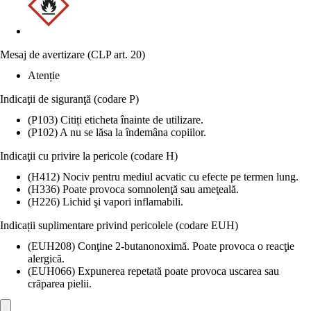
Mesaj de avertizare (CLP art. 20)
Atenție
Indicaţii de siguranţă (codare P)
(P103) Citiți eticheta înainte de utilizare.
(P102) A nu se lăsa la îndemâna copiilor.
Indicaţii cu privire la pericole (codare H)
(H412) Nociv pentru mediul acvatic cu efecte pe termen lung.
(H336) Poate provoca somnolenţă sau ameţeală.
(H226) Lichid şi vapori inflamabili.
Indicații suplimentare privind pericolele (codare EUH)
(EUH208) Conţine 2-butanonoximă. Poate provoca o reacţie
alergică.
(EUH066) Expunerea repetată poate provoca uscarea sau
crăparea pielii.