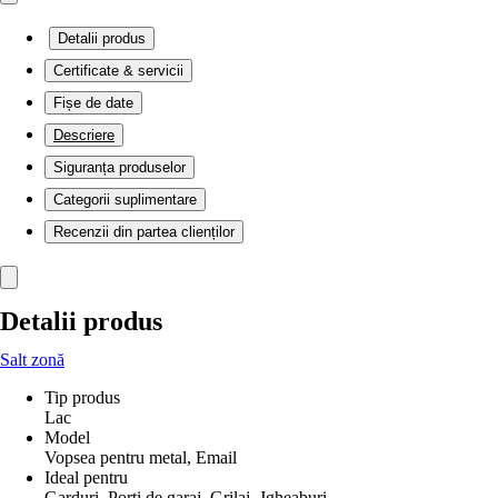
Detalii produs
Certificate & servicii
Fișe de date
Descriere
Siguranța produselor
Categorii suplimentare
Recenzii din partea clienților
Detalii produs
Salt zonă
Tip produs
Lac
Model
Vopsea pentru metal, Email
Ideal pentru
Garduri, Porţi de garaj, Grilaj, Jgheaburi