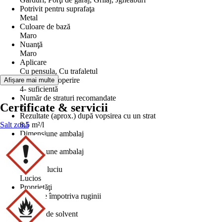
Potrivit pentru suprafaţa
Metal
Culoare de bază
Maro
Nuanţă
Maro
Aplicare
Cu pensula, Cu trafaletul
Putere de acoperire
Afișare mai multe
4- suficientă
Număr de straturi recomandate
Certificate & servicii
2
Rezultate (aprox.) după vopsirea cu un strat
Salt zonă
8,5 m²/l
Dimensiune ambalaj
1 kg
Dimensiune ambalaj
0,75 l
Grad de luciu
Lucios
Proprietăţi
Protecţie împotriva ruginii
Bază
Pe bază de solvent