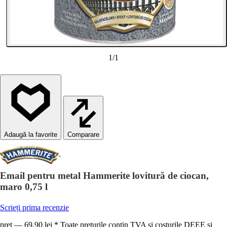
1
/
1
Comparare
Email pentru metal Hammerite lovitură de ciocan,
maro 0,75 l
Scrieți prima recenzie
preț — 69,90 lei * Toate prețurile conțin TVA și costurile DEEE și