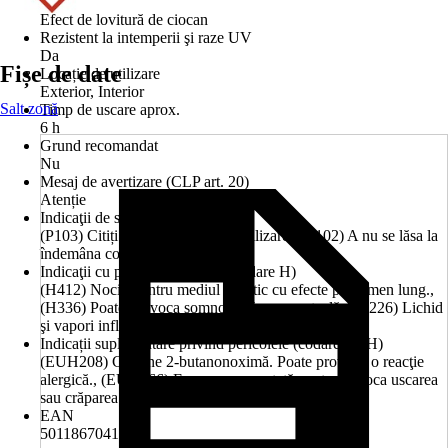
Aspect
Efect de lovitură de ciocan
Rezistent la intemperii şi raze UV
Da
Fișe de date
Locație de utilizare
Exterior, Interior
Salt zonă
Timp de uscare aprox.
6 h
Grund recomandat
Nu
Mesaj de avertizare (CLP art. 20)
Atenție
Indicaţii de siguranţă (codare P)
(P103) Citiți eticheta înainte de utilizare., (P102) A nu se lăsa la
îndemâna copiilor.
Indicaţii cu privire la pericole (codare H)
(H412) Nociv pentru mediul acvatic cu efecte pe termen lung.,
(H336) Poate provoca somnolenţă sau ameţeală., (H226) Lichid
şi vapori inflamabili.
Indicații suplimentare privind pericolele (codare EUH)
(EUH208) Conţine 2-butanonoximă. Poate provoca o reacţie
alergică., (EUH066) Expunerea repetată poate provoca uscarea
sau crăparea pielii.
EAN
5011867041995