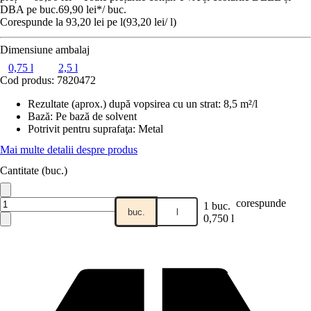
DBA pe buc.
69,90 lei
*
/
buc.
Corespunde la 93,20 lei pe l
(
93,20 lei
/
l
)
Dimensiune ambalaj
0,75 l
2,5 l
Cod produs:
7820472
Rezultate (aprox.) după vopsirea cu un strat
:
8,5 m²/l
Bază
:
Pe bază de solvent
Potrivit pentru suprafaţa
:
Metal
Mai multe detalii despre produs
Cantitate (buc.)
corespunde
1 buc.
buc.
l
0,750 l