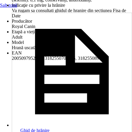
Salt zonă
Indicaţie cu privire la hrănire
Va rugam sa consultati ghidul de hranire din sectiunea Fisa de
Date
Producător
Royal Canin
Etapă a vieții
Adult
Model
Hrană uscată
EAN
2005097952001, 3182550702775, 3182550890229
Ghid de hrănire