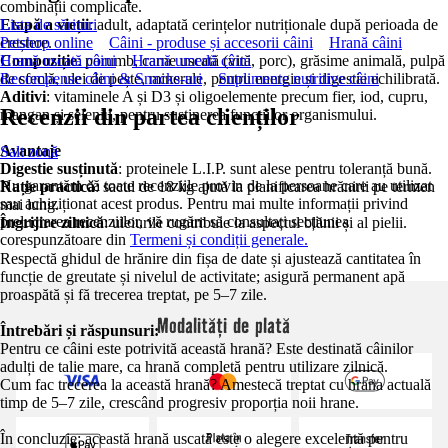
combinații complicate.
Etapă a vieții
Lista de sărituri
: adult, adaptată cerințelor nutriționale după perioada de
creștere.
Petshop online
Câini - produse și accesorii câini
Hrană câini
Compoziție
Hrană uscată câini
: porumb, carne uscată (vită, porc), grăsime animală, pulpă
Hrană umedă câini
de sfeclă, ulei de pește, minerale, pentru energie și digestie echilibrată.
Recompense câini & Snacks-uri
Suplimente nutritive câini
Aditivi
: vitaminele A și D3 și oligoelemente precum fier, iod, cupru,
Recenzii din partea clienților
mangan și seleniu, pentru susținerea funcțiilor organismului.
Avantaje
Salt zonă
Digestie susținută
: proteinele L.I.P. sunt alese pentru toleranță bună.
Nu garantăm că toate recenziile provin de la persoane care au utilizat
Rație practică
: sacul de 18 kg ajută la planificarea hrănirii pe termen
sau achiziționat acest produs. Pentru mai multe informații privind
mai lung.
prelucrarea recenziilor, vă rugăm să consultați secțiunea
Îngrijire zilnică
: uleiurile contribuie la aspectul blănii și al pielii.
corespunzătoare din
Termeni și condiții generale.
Respectă ghidul de hrănire din fișa de date și ajustează cantitatea în
funcție de greutate și nivelul de activitate; asigură permanent apă
proaspătă și fă trecerea treptat, pe 5–7 zile.
Modalități de plată
Întrebări și răspunsuri:
Pentru ce câini este potrivită această hrană? Este destinată câinilor
adulți de talie mare, ca hrană completă pentru utilizare zilnică.
Cum fac trecerea la această hrană? Amestecă treptat cu hrana actuală
timp de 5–7 zile, crescând progresiv proporția noii hrane.
În concluzie: această hrană uscată este o alegere excelentă pentru