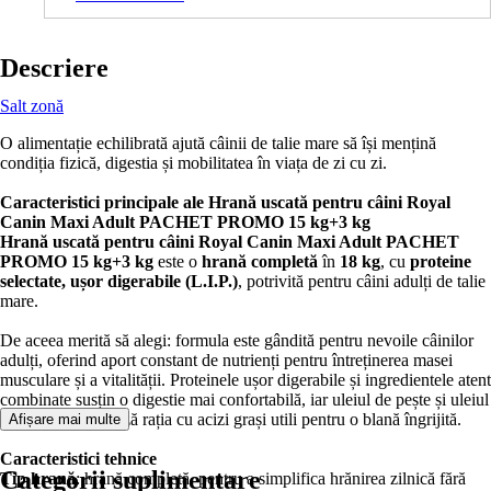
Descriere
Salt zonă
O alimentație echilibrată ajută câinii de talie mare să își mențină
condiția fizică, digestia și mobilitatea în viața de zi cu zi.
Caracteristici principale ale Hrană uscată pentru câini Royal
Canin Maxi Adult PACHET PROMO 15 kg+3 kg
Hrană uscată pentru câini Royal Canin Maxi Adult PACHET
PROMO 15 kg+3 kg
este o
hrană completă
în
18 kg
, cu
proteine
selectate, ușor digerabile (L.I.P.)
, potrivită pentru câini adulți de talie
mare.
De aceea merită să alegi: formula este gândită pentru nevoile câinilor
adulți, oferind aport constant de nutrienți pentru întreținerea masei
musculare și a vitalității. Proteinele ușor digerabile și ingredientele atent
combinate susțin o digestie mai confortabilă, iar uleiul de pește și uleiul
de soia completează rația cu acizi grași utili pentru o blană îngrijită.
Afișare mai multe
Caracteristici tehnice
Categorii suplimentare
Tip hrană
: hrană completă, pentru a simplifica hrănirea zilnică fără