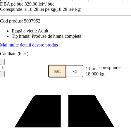
DBA pe buc.
329,00 lei
*
/
buc.
Corespunde la 18,28 lei pe kg
(
18,28 lei
/
kg
)
Cod produs:
5097952
Etapă a vieții
:
Adult
Tip hrană
:
Produse de hrană completă
Mai multe detalii despre produs
Cantitate (buc.)
corespunde
1 buc.
buc.
kg
18,000 kg