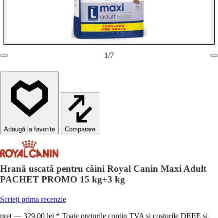
1
/
7
Comparare
Hrană uscată pentru câini Royal Canin Maxi Adult
PACHET PROMO 15 kg+3 kg
Scrieți prima recenzie
preț — 329,00 lei * Toate prețurile conțin TVA și costurile DEEE și