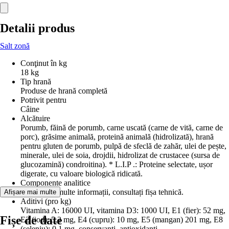
Detalii produs
Salt zonă
Conţinut în kg
18 kg
Tip hrană
Produse de hrană completă
Potrivit pentru
Câine
Alcătuire
Porumb, făină de porumb, carne uscată (carne de vită, carne de
porc), grăsime animală, proteină animală (hidrolizată), hrană
pentru gluten de porumb, pulpă de sfeclă de zahăr, ulei de pește,
minerale, ulei de soia, drojdii, hidrolizat de crustacee (sursa de
glucozamină) condroitina). * L.I.P .: Proteine selectate, ușor
digerate, cu valoare biologică ridicată.
Componente analitice
Pentru mai multe informații, consultați fișa tehnică.
Afișare mai multe
Aditivi (pro kg)
Vitamina A: 16000 UI, vitamina D3: 1000 UI, E1 (fier): 52 mg,
Fișe de date
E2 (iod): 5,2 mg, E4 (cupru): 10 mg, E5 (mangan) 201 mg, E8
(seleniu): 0,1 mg, conservanți, antioxidanți.