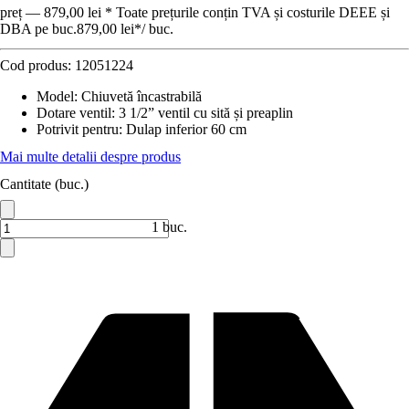
preț — 879,00 lei * Toate prețurile conțin TVA și costurile DEEE și
DBA pe buc.
879,00 lei
*
/
buc.
Cod produs:
12051224
Model
:
Chiuvetă încastrabilă
Dotare ventil
:
3 1/2” ventil cu sită și preaplin
Potrivit pentru
:
Dulap inferior 60 cm
Mai multe detalii despre produs
Cantitate (buc.)
1 buc.