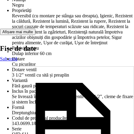
Negru
Proprietăţi
Reversibil (cu montare pe stânga sau dreapta), Igienic, Rezistent
la căldură, Rezistent la lumină, Rezistent la rupere, Rezistent la
șocuri cauzate de temperaturi scăzute sau ridicate, Rezistent la
uzură, Rezistent la zgârieturi, Rezistenţă naturală împotriva
Afișare mai multe
acizilor obișnuiți din gospodărie şi împotriva petelor, Sigur
pentru alimente, Uşor de curăţat, Uşor de întreţinut
Fișe de date
Potrivit pentru
Dulap inferior 60 cm
Salt zonă
Dotare
Cu picurător
Dotare ventil
3 1/2” ventil cu sită și preaplin
Variantă
Fără gaură pentru robinet
Inclus în pachetul livrat
Se livrează în cutie de carton cu ventil de 3 1/2”, cleme de fixare
și sistem închidere ventil.
Formă
Dreptunghiular
Codul de produs al producătorului
143.0699.182
Serie