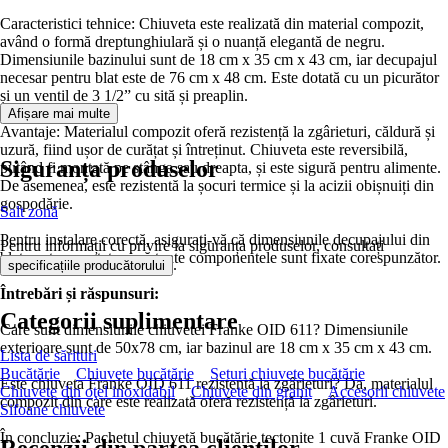
Caracteristici tehnice: Chiuveta este realizată din material compozit,
având o formă dreptunghiulară și o nuanță elegantă de negru.
Dimensiunile bazinului sunt de 18 cm x 35 cm x 43 cm, iar decupajul
necesar pentru blat este de 76 cm x 48 cm. Este dotată cu un picurător
și un ventil de 3 1/2” cu sită și preaplin.
Afișare mai multe
Avantaje: Materialul compozit oferă rezistență la zgârieturi, căldură și
uzură, fiind ușor de curățat și întreținut. Chiuveta este reversibilă,
Siguranța produselor
putând fi montată pe stânga sau dreapta, și este sigură pentru alimente.
De asemenea, este rezistentă la șocuri termice și la acizii obișnuiți din
gospodărie.
Salt zonă
Pentru instalare corectă, asigurați-vă că dimensiunile decupajului din
Pentru informații cu privire la siguranța produselor, consultați
blat sunt respectate și că toate componentele sunt fixate corespunzător.
.
specificațiile producătorului
Întrebări și răspunsuri:
Categorii suplimentare
Care sunt dimensiunile chiuvetei Franke OID 611? Dimensiunile
exterioare sunt de 50x78 cm, iar bazinul are 18 cm x 35 cm x 43 cm.
Lista de sărituri
Bucătărie
Chiuvete bucătărie
Seturi chiuvete bucătărie
Este chiuveta Franke OID 611 rezistentă la zgârieturi? Da, materialul
Chiuvete din oţel inoxidabil
Chiuvete din granit
Accesorii chiuvete
compozit din care este realizată oferă rezistență la zgârieturi.
Sifoane chiuvete
În concluzie: Pachetul chiuvetă bucătărie tectonite 1 cuvă Franke OID
Recenzii din partea clienților