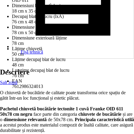
OID 611
Dimensiuni bazine (îxlxa)
18 cm x 35 cm x 43 cm
Decupaj blat de lucru (lxA)
76 cm x 48 cm
Dimensiune exterioară (lxA)
78 cm x 50 cm
Dimensiune exterioară lățime
78 cm
Lățime chiuvetă
Fișă tehnică
50 cm
Lățime decupaj blat de lucru
48 cm
Lungime decupaj blat de lucru
Descriere
76 cm
EAN
Salt zonă
7612986324013
O chiuvetă de bucătărie de calitate poate transforma orice spațiu de
gătit într-un loc funcțional și estetic plăcut.
Pachetul chiuvetă bucătărie tectonite 1 cuvă Franke OID 611
50x78 cm negru
face parte din categoria
chiuvete de bucătărie
și are
o
dimensiune relevantă
de 50x78 cm.
Principala caracteristică utilă
a acestui produs este materialul compozit de înaltă calitate, care asigură
durabilitate și rezistență.