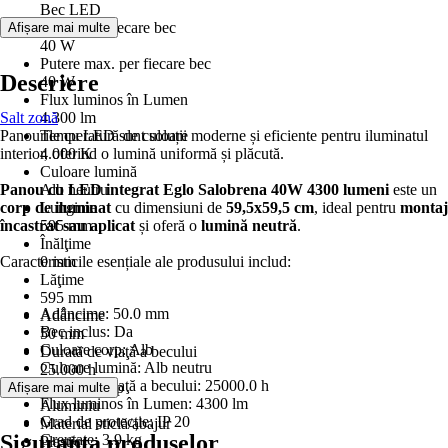
Bec LED
Putere per fiecare bec
Afișare mai multe
40 W
Putere max. per fiecare bec
Descriere
40 W
Flux luminos în Lumen
Salt zonă
4.300 lm
Panourile cu LED sunt soluții moderne și eficiente pentru iluminatul
Temperatură de culoare
interior, oferind o lumină uniformă și plăcută.
4.000 K
Culoare lumină
Panou cu LED integrat Eglo Salobrena 40W 4300 lumeni
Alb neutru
este un
corp de iluminat
Lungime
cu dimensiuni de
59,5x59,5 cm
, ideal pentru
montaj
încastrat sau aplicat
595 mm
și oferă o
lumină neutră
.
Înălţime
Caracteristicile esențiale ale produsului includ:
0 mm
Lăţime
595 mm
Adâncime: 50.0 mm
Adâncime
Bec inclus: Da
50 mm
Culoare corp: Alb
Durată de viaţă a becului
Culoare lumină: Alb neutru
25.000 h
Durată de viaţă a becului: 25000.0 h
Material corp
Afișare mai multe
Flux luminos în Lumen: 4300 lm
Aluminiu
Grad de protecție: IP 20
Material sticlă/abajur
Siguranța produselor
Greutate: 3.9 kg
Plastic