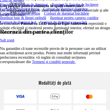
Lista de sărituri
deșeurilor
Electrice & corpuri de iluminat
Iluminat în funcție de încăpere
Este potrivit pentru utilizarea în spații comerciale?
EAN
Corpuri de iluminat birou
Corpuri de iluminat dormitor
Da, acest panou LED este ideal pentru birouri, spații comerciale și alte
9002759328139
Corpuri de iluminat living
Corpuri de iluminat bucătărie
locații interioare.
Iluminat baie & lămpi oglindă
Iluminat pentru camera copiilor
Corpuri de iluminat hol
Corpuri de iluminat casa scării
În concluzie:
Panoul cu LED integrat Eglo Salobrena
reprezintă o
soluție eficientă și modernă pentru iluminatul interior, oferind un design
Recenzii din partea clienților
versatil și o lumină de calitate superioară.
Salt zonă
Nu garantăm că toate recenziile provin de la persoane care au utilizat
sau achiziționat acest produs. Pentru mai multe informații privind
prelucrarea recenziilor, vă rugăm să consultați secțiunea
corespunzătoare din
Termeni și condiții generale.
Modalități de plată