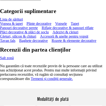
Categorii suplimentare
Lista de sărituri
Vopsea & tapet
Plinte decorative
Vopsele
Tapet
Panouri decorative perete
Riflaje decorative & panouri riflate
Plăci decorative & plăci de soclu
Adezivi & cleiuri
Gleturi, silicon & chituri
Accesorii & unelte pentru vopsit
Tavan fals
Baghete decorative
Rozete & elemente decorative
Recenzii din partea clienților
Salt zonă
Nu garantăm că toate recenziile provin de la persoane care au utilizat
sau achiziționat acest produs. Pentru mai multe informații privind
prelucrarea recenziilor, vă rugăm să consultați secțiunea
corespunzătoare din
Termeni și condiții generale.
Modalități de plată