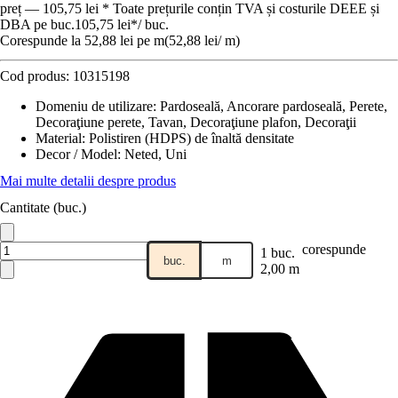
preț — 105,75 lei * Toate prețurile conțin TVA și costurile DEEE și
DBA pe buc.
105,75 lei
*
/
buc.
Corespunde la 52,88 lei pe m
(
52,88 lei
/
m
)
Cod produs:
10315198
Domeniu de utilizare
:
Pardoseală, Ancorare pardoseală, Perete,
Decoraţiune perete, Tavan, Decoraţiune plafon, Decoraţii
Material
:
Polistiren (HDPS) de înaltă densitate
Decor / Model
:
Neted, Uni
Mai multe detalii despre produs
Cantitate (buc.)
corespunde
1 buc.
buc.
m
2,00 m