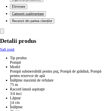
Eliminare
Categorii suplimentare
Recenzii din partea clienților
Detalii produs
Salt zonă
Tip produs
Pompă
Model
Pompă submersibilă pentru puţ, Pompă de grădină, Pompă
pentru rezervor de apă
Înălţime maximă de refulare
75 m
Racord latură aspiraţie
3/4 inci
Lăţime
14 cm
Înălţime