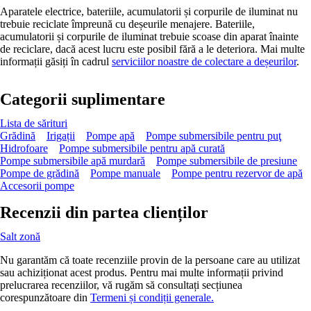
Aparatele electrice, bateriile, acumulatorii și corpurile de iluminat nu
trebuie reciclate împreună cu deșeurile menajere. Bateriile,
acumulatorii și corpurile de iluminat trebuie scoase din aparat înainte
de reciclare, dacă acest lucru este posibil fără a le deteriora. Mai multe
informații găsiți în cadrul
serviciilor noastre de colectare a deșeurilor
.
Categorii suplimentare
Lista de sărituri
Grădină
Irigații
Pompe apă
Pompe submersibile pentru puţ
Hidrofoare
Pompe submersibile pentru apă curată
Pompe submersibile apă murdară
Pompe submersibile de presiune
Pompe de grădină
Pompe manuale
Pompe pentru rezervor de apă
Accesorii pompe
Recenzii din partea clienților
Salt zonă
Nu garantăm că toate recenziile provin de la persoane care au utilizat
sau achiziționat acest produs. Pentru mai multe informații privind
prelucrarea recenziilor, vă rugăm să consultați secțiunea
corespunzătoare din
Termeni și condiții generale.