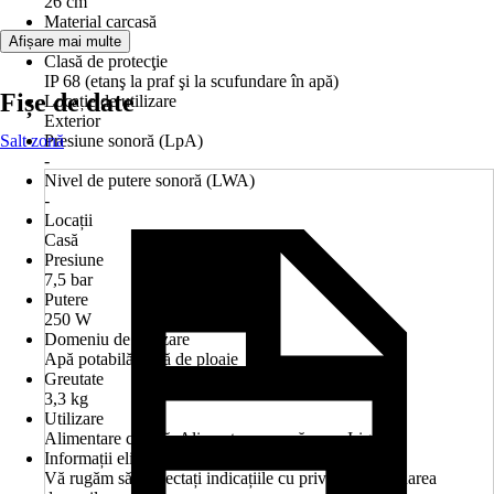
26 cm
Material carcasă
Aluminiu
Afișare mai multe
Clasă de protecţie
IP 68 (etanş la praf şi la scufundare în apă)
Fișe de date
Locație de utilizare
Exterior
Salt zonă
Presiune sonoră (LpA)
-
Nivel de putere sonoră (LWA)
-
Locații
Casă
Presiune
7,5 bar
Putere
250 W
Domeniu de utilizare
Apă potabilă, Apă de ploaie
Greutate
3,3 kg
Utilizare
Alimentare cu apă, Alimentare cu apă rece, Irigare
Informații eliminare deșeuri
Vă rugăm să respectați indicațiile cu privire la eliminarea