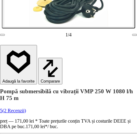
1
/
4
Comparare
Pompă submersibilă cu vibrații VMP 250 W 1080 l/h
H 75 m
5
(2 Recenzii)
preț — 171,00 lei * Toate prețurile conțin TVA și costurile DEEE și
DBA pe buc.
171,00 lei
*
/
buc.