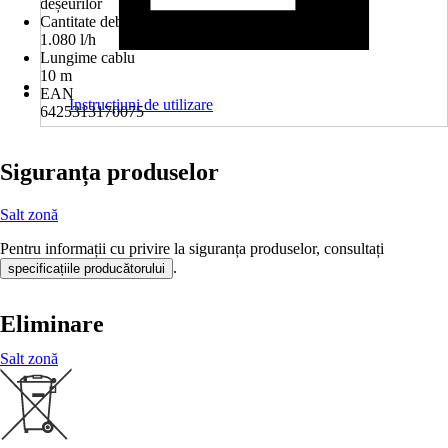
deșeurilor
Cantitate debit
1.080 l/h
Lungime cablu
10 m
EAN
Instrucțiuni de utilizare
6425313170075
Siguranța produselor
Salt zonă
Pentru informații cu privire la siguranța produselor, consultați
.
specificațiile producătorului
Eliminare
Salt zonă