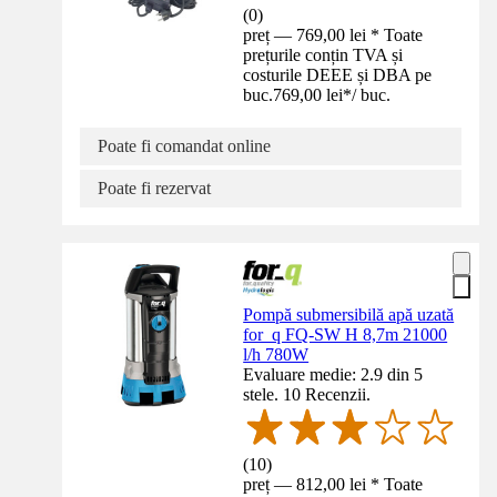
(
0
)
preț — 769,00 lei * Toate
prețurile conțin TVA și
costurile DEEE și DBA pe
buc.
769,00 lei
*
/
buc.
Poate fi comandat online
Poate fi rezervat
Pompă submersibilă apă uzată
for_q FQ-SW H 8,7m 21000
l/h 780W
Evaluare medie: 2.9 din 5
stele. 10 Recenzii.
(
10
)
preț — 812,00 lei * Toate