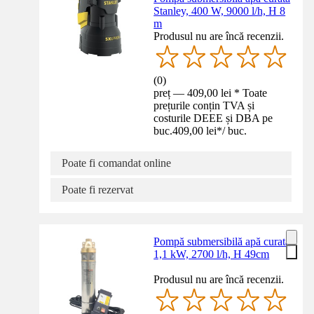
Stanley, 400 W, 9000 l/h, H 8
m
Produsul nu are încă recenzii.
(
0
)
preț — 409,00 lei * Toate
prețurile conțin TVA și
costurile DEEE și DBA pe
buc.
409,00 lei
*
/
buc.
Poate fi comandat online
Poate fi rezervat
Pompă submersibilă apă curată
1,1 kW, 2700 l/h, H 49cm
Produsul nu are încă recenzii.