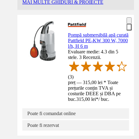
MAI MULTE GHIDURI & PROIECTE
Pompă submersibilă apă curată
Pattfield PE-KW 300 W, 7000
l/h, H 6 m
Evaluare medie: 4.3 din 5
stele. 3 Recenzii.
(
3
)
preț — 315,00 lei * Toate
prețurile conțin TVA și
costurile DEEE și DBA pe
buc.
315,00 lei
*
/
buc.
Poate fi comandat online
Poate fi rezervat