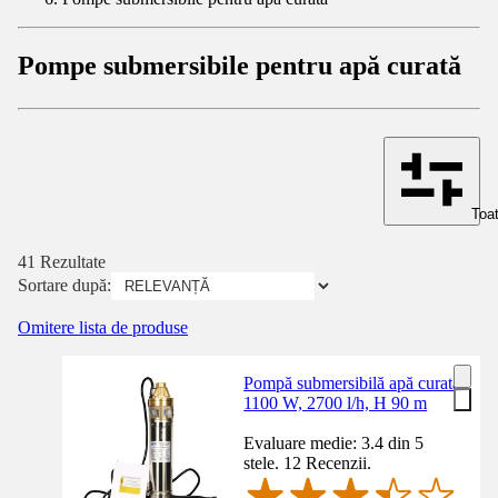
Pompe submersibile pentru apă curată
Toat
41 Rezultate
Sortare după:
Omitere lista de produse
Pompă submersibilă apă curată
1100 W, 2700 l/h, H 90 m
Evaluare medie: 3.4 din 5
stele. 12 Recenzii.