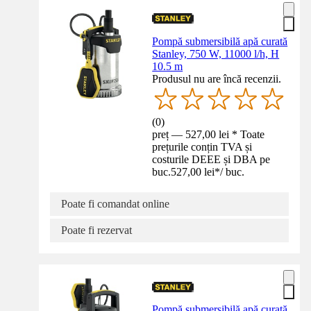
Pompă submersibilă apă curată
Stanley, 750 W, 11000 l/h, H
10.5 m
Produsul nu are încă recenzii.
(
0
)
preț — 527,00 lei * Toate
prețurile conțin TVA și
costurile DEEE și DBA pe
buc.
527,00 lei
*
/
buc.
Poate fi comandat online
Poate fi rezervat
Pompă submersibilă apă curată