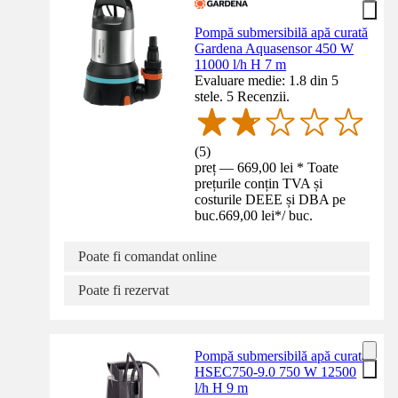
Pompă submersibilă apă curată
Gardena Aquasensor 450 W
11000 l/h H 7 m
Evaluare medie: 1.8 din 5
stele. 5 Recenzii.
(
5
)
preț — 669,00 lei * Toate
prețurile conțin TVA și
costurile DEEE și DBA pe
buc.
669,00 lei
*
/
buc.
Poate fi comandat online
Poate fi rezervat
Pompă submersibilă apă curată
HSEC750-9.0 750 W 12500
l/h H 9 m