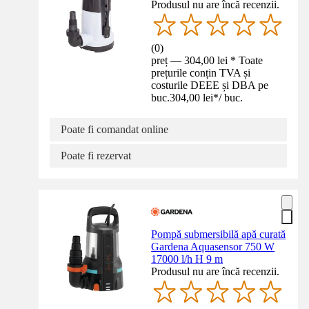
Produsul nu are încă recenzii.
(
0
)
preț — 304,00 lei * Toate
prețurile conțin TVA și
costurile DEEE și DBA pe
buc.
304,00 lei
*
/
buc.
Poate fi comandat online
Poate fi rezervat
Pompă submersibilă apă curată
Gardena Aquasensor 750 W
17000 l/h H 9 m
Produsul nu are încă recenzii.