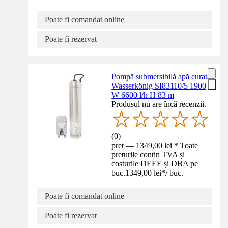
Poate fi comandat online
Poate fi rezervat
Pompă submersibilă apă curată
Wasserkönig SI83110/5 1900
W 6600 l/h H 83 m
Produsul nu are încă recenzii.
(
0
)
preț — 1349,00 lei * Toate
prețurile conțin TVA și
costurile DEEE și DBA pe
buc.
1349,00 lei
*
/
buc.
Poate fi comandat online
Poate fi rezervat