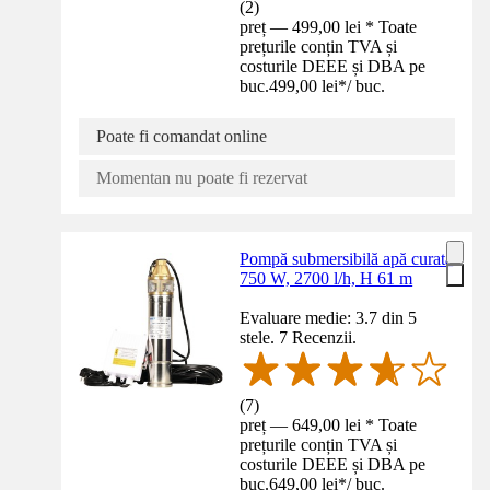
(
2
)
preț — 499,00 lei * Toate
prețurile conțin TVA și
costurile DEEE și DBA pe
buc.
499,00 lei
*
/
buc.
Poate fi comandat online
Momentan nu poate fi rezervat
Pompă submersibilă apă curată
750 W, 2700 l/h, H 61 m
Evaluare medie: 3.7 din 5
stele. 7 Recenzii.
(
7
)
preț — 649,00 lei * Toate
prețurile conțin TVA și
costurile DEEE și DBA pe
buc.
649,00 lei
*
/
buc.