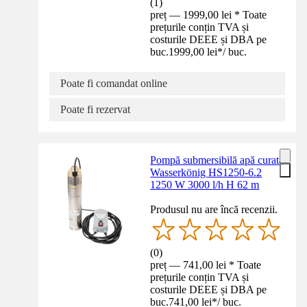
(
1
)
preț — 1999,00 lei * Toate
prețurile conțin TVA și
costurile DEEE și DBA pe
buc.
1999,00 lei
*
/
buc.
Poate fi comandat online
Poate fi rezervat
Pompă submersibilă apă curată
Wasserkönig HS1250-6.2
1250 W 3000 l/h H 62 m
Produsul nu are încă recenzii.
(
0
)
preț — 741,00 lei * Toate
prețurile conțin TVA și
costurile DEEE și DBA pe
buc.
741,00 lei
*
/
buc.