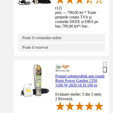
(
12
)
preț — 799,00 lei * Toate
prețurile conțin TVA și
costurile DEEE și DBA pe
buc.
799,00 lei
*
/
buc.
Poate fi comandat online
Poate fi rezervat
Pompă submersibilă apă curată
Ruris Power Garden 1350
1100 W 2820 l/h H 100 m
Evaluare medie: 5 din 5 stele.
2 Recenzii.