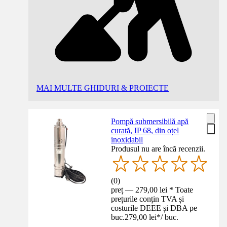
MAI MULTE GHIDURI & PROIECTE
Pompă submersibilă apă
curată, IP 68, din oțel
inoxidabil
Produsul nu are încă recenzii.
(
0
)
preț — 279,00 lei * Toate
prețurile conțin TVA și
costurile DEEE și DBA pe
buc.
279,00 lei
*
/
buc.