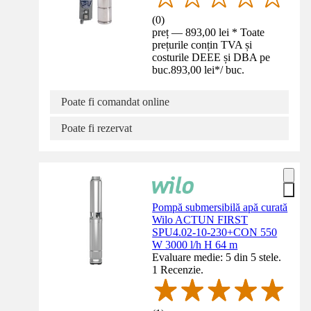
(
0
)
preț — 893,00 lei * Toate
prețurile conțin TVA și
costurile DEEE și DBA pe
buc.
893,00 lei
*
/
buc.
Poate fi comandat online
Poate fi rezervat
Pompă submersibilă apă curată
Wilo ACTUN FIRST
SPU4.02-10-230+CON 550
W 3000 l/h H 64 m
Evaluare medie: 5 din 5 stele.
1 Recenzie.