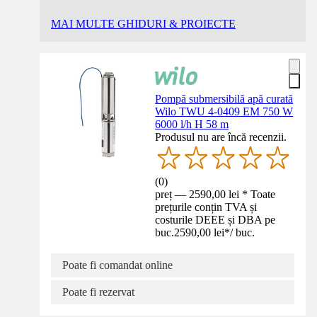
MAI MULTE GHIDURI & PROIECTE
Pompă submersibilă apă curată
Wilo TWU 4-0409 EM 750 W
6000 l/h H 58 m
Produsul nu are încă recenzii.
(
0
)
preț — 2590,00 lei * Toate
prețurile conțin TVA și
costurile DEEE și DBA pe
buc.
2590,00 lei
*
/
buc.
Poate fi comandat online
Poate fi rezervat