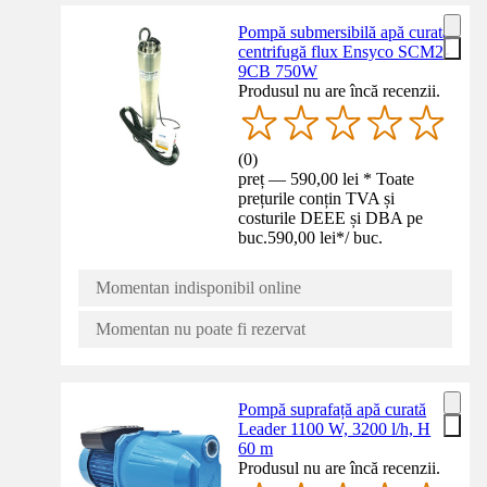
Pompă submersibilă apă curată
centrifugă flux Ensyco SCM2-
9CB 750W
Produsul nu are încă recenzii.
(
0
)
preț — 590,00 lei * Toate
prețurile conțin TVA și
costurile DEEE și DBA pe
buc.
590,00 lei
*
/
buc.
Momentan indisponibil online
Momentan nu poate fi rezervat
Pompă suprafață apă curată
Leader 1100 W, 3200 l/h, H
60 m
Produsul nu are încă recenzii.