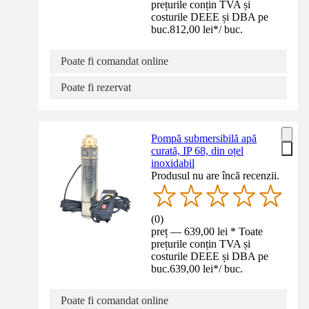
prețurile conțin TVA și
costurile DEEE și DBA pe
buc.
812,00 lei
*
/
buc.
Poate fi comandat online
Poate fi rezervat
Pompă submersibilă apă
curată, IP 68, din oțel
inoxidabil
Produsul nu are încă recenzii.
(
0
)
preț — 639,00 lei * Toate
prețurile conțin TVA și
costurile DEEE și DBA pe
buc.
639,00 lei
*
/
buc.
Poate fi comandat online