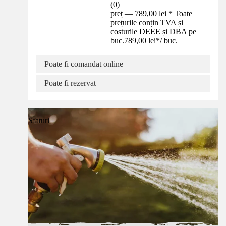
(
0
)
preț — 789,00 lei * Toate
prețurile conțin TVA și
costurile DEEE și DBA pe
buc.
789,00 lei
*
/
buc.
Poate fi comandat online
Poate fi rezervat
Sfaturi