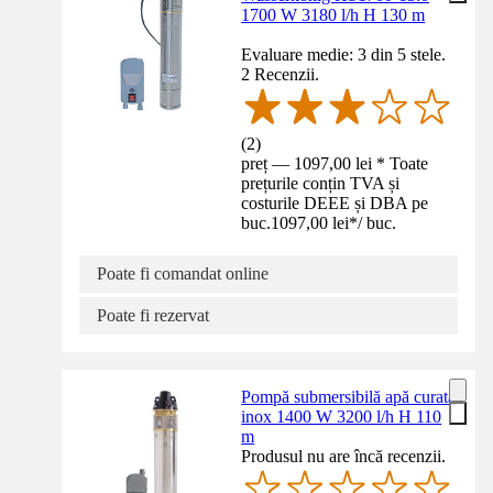
1700 W 3180 l/h H 130 m
Evaluare medie: 3 din 5 stele.
2 Recenzii.
(
2
)
preț — 1097,00 lei * Toate
prețurile conțin TVA și
costurile DEEE și DBA pe
buc.
1097,00 lei
*
/
buc.
Poate fi comandat online
Poate fi rezervat
Pompă submersibilă apă curată
inox 1400 W 3200 l/h H 110
m
Produsul nu are încă recenzii.