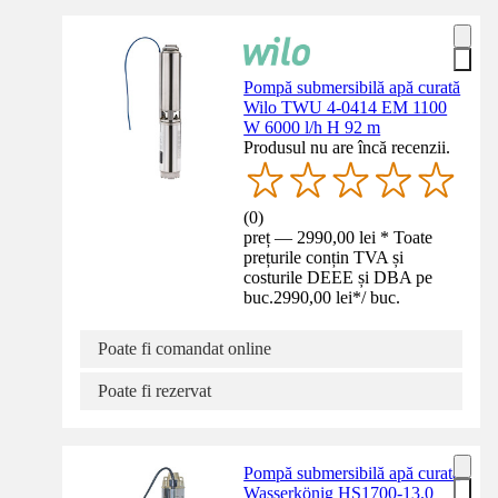
Pompă submersibilă apă curată
Wilo TWU 4-0414 EM 1100
W 6000 l/h H 92 m
Produsul nu are încă recenzii.
(
0
)
preț — 2990,00 lei * Toate
prețurile conțin TVA și
costurile DEEE și DBA pe
buc.
2990,00 lei
*
/
buc.
Poate fi comandat online
Poate fi rezervat
Pompă submersibilă apă curată
Wasserkönig HS1700-13.0