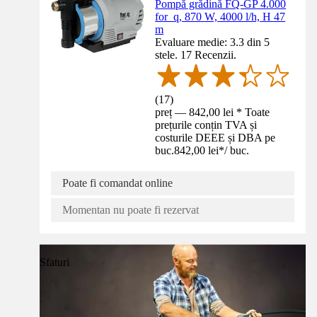
Pompă grădină FQ-GP 4.000
for_q, 870 W, 4000 l/h, H 47
m
Evaluare medie: 3.3 din 5
stele. 17 Recenzii.
(
17
)
preț — 842,00 lei * Toate
prețurile conțin TVA și
costurile DEEE și DBA pe
buc.
842,00 lei
*
/
buc.
Poate fi comandat online
Momentan nu poate fi rezervat
Sfaturi