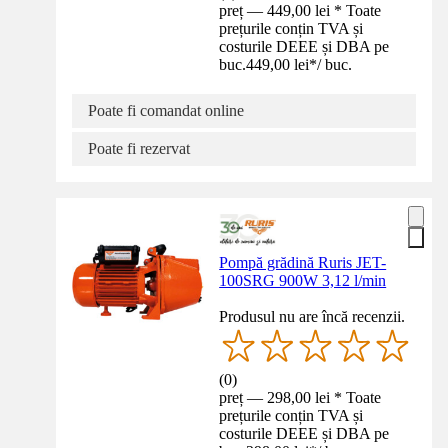
preț — 449,00 lei * Toate
prețurile conțin TVA și
costurile DEEE și DBA pe
buc.
449,00 lei
*
/
buc.
Poate fi comandat online
Poate fi rezervat
Pompă grădină Ruris JET-
100SRG 900W 3,12 l/min
Produsul nu are încă recenzii.
(
0
)
preț — 298,00 lei * Toate
prețurile conțin TVA și
costurile DEEE și DBA pe