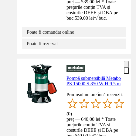
preț — 539,00 lei * Toate
prețurile conțin TVA și
costurile DEEE și DBA pe
buc.
539,00 lei
*
/
buc.
Poate fi comandat online
Poate fi rezervat
Pompă submersibilă Metabo
PS 15000 S 850 W H 9,5 m
Produsul nu are încă recenzii.
(
0
)
preț — 640,00 lei * Toate
prețurile conțin TVA și
costurile DEEE și DBA pe
buc.
640,00 lei
*
/
buc.