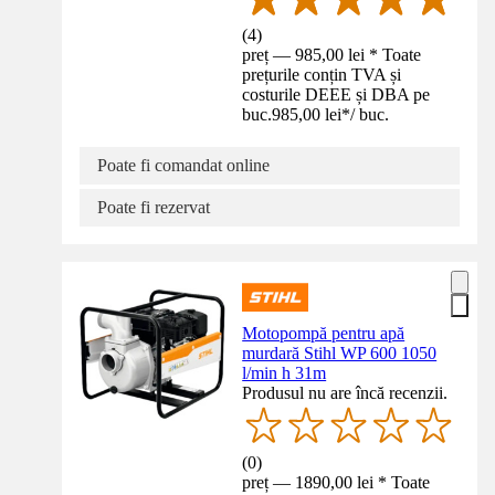
(
4
)
preț — 985,00 lei * Toate
prețurile conțin TVA și
costurile DEEE și DBA pe
buc.
985,00 lei
*
/
buc.
Poate fi comandat online
Poate fi rezervat
Motopompă pentru apă
murdară Stihl WP 600 1050
l/min h 31m
Produsul nu are încă recenzii.
(
0
)
preț — 1890,00 lei * Toate