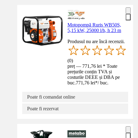
Motopompă Ruris WB50S,
5,15 kW, 25000 l/h, h 23 m
Produsul nu are încă recenzii.
(
0
)
preț — 771,76 lei * Toate
prețurile conțin TVA și
costurile DEEE și DBA pe
buc.
771,76 lei
*
/
buc.
Poate fi comandat online
Poate fi rezervat