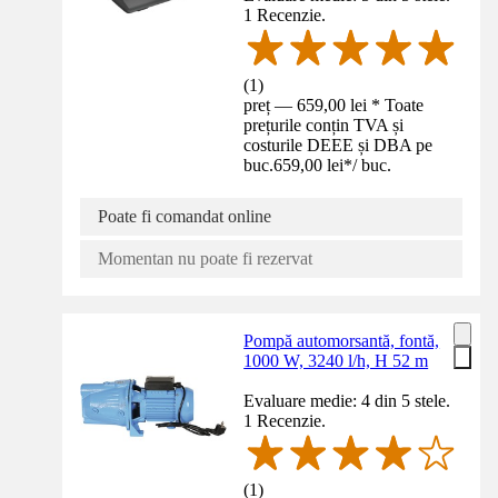
1 Recenzie.
(
1
)
preț — 659,00 lei * Toate
prețurile conțin TVA și
costurile DEEE și DBA pe
buc.
659,00 lei
*
/
buc.
Poate fi comandat online
Momentan nu poate fi rezervat
Pompă automorsantă, fontă,
1000 W, 3240 l/h, H 52 m
Evaluare medie: 4 din 5 stele.
1 Recenzie.
(
1
)