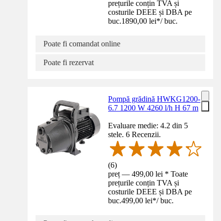
prețurile conțin TVA și
costurile DEEE și DBA pe
buc.
1890,00 lei
*
/
buc.
Poate fi comandat online
Poate fi rezervat
Pompă grădină HWKG1200-
6.7 1200 W 4260 l/h H 67 m
Evaluare medie: 4.2 din 5
stele. 6 Recenzii.
(
6
)
preț — 499,00 lei * Toate
prețurile conțin TVA și
costurile DEEE și DBA pe
buc.
499,00 lei
*
/
buc.