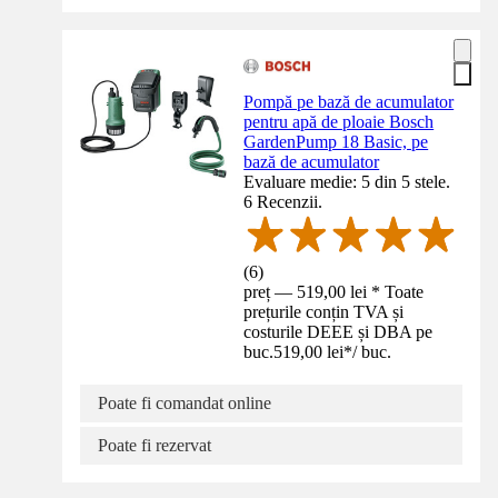
Pompă pe bază de acumulator
pentru apă de ploaie Bosch
GardenPump 18 Basic, pe
bază de acumulator
Evaluare medie: 5 din 5 stele.
6 Recenzii.
(
6
)
preț — 519,00 lei * Toate
prețurile conțin TVA și
costurile DEEE și DBA pe
buc.
519,00 lei
*
/
buc.
Poate fi comandat online
Poate fi rezervat