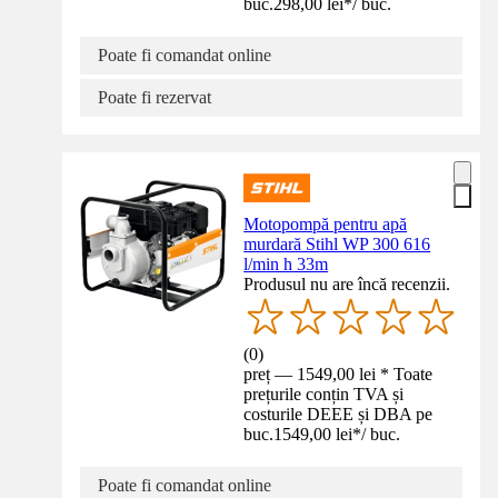
buc.
298,00 lei
*
/
buc.
Poate fi comandat online
Poate fi rezervat
Motopompă pentru apă
murdară Stihl WP 300 616
l/min h 33m
Produsul nu are încă recenzii.
(
0
)
preț — 1549,00 lei * Toate
prețurile conțin TVA și
costurile DEEE și DBA pe
buc.
1549,00 lei
*
/
buc.
Poate fi comandat online