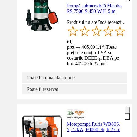
Pompă submersibilă Metabo
PS 7500 S 450 W H 5 m
Produsul nu are încă recenzii.
(
0
)
preț — 405,00 lei * Toate
prețurile conțin TVA și
costurile DEEE și DBA pe
buc.
405,00 lei
*
/
buc.
Poate fi comandat online
Poate fi rezervat
Motopompă Ruris WB80S,
5,15 kW, 60000 l/h, h 25 m