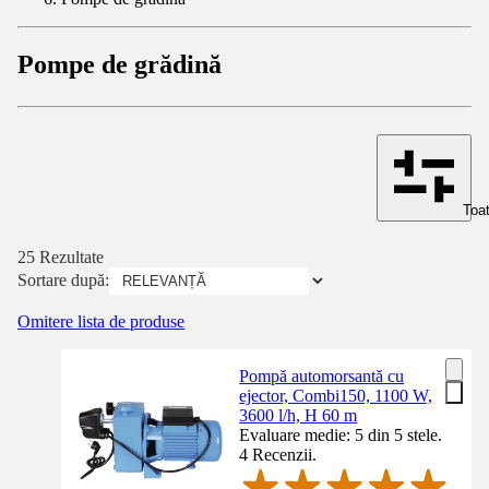
Pompe de grădină
Toat
25 Rezultate
Sortare după:
Omitere lista de produse
Pompă automorsantă cu
ejector, Combi150, 1100 W,
3600 l/h, H 60 m
Evaluare medie: 5 din 5 stele.
4 Recenzii.