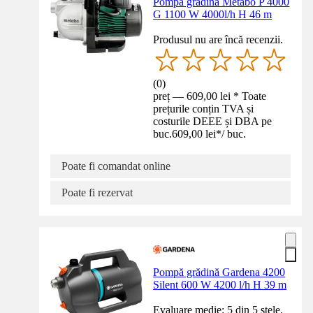
Pompă grădină Metabo P 4000
G 1100 W 4000l/h H 46 m
Produsul nu are încă recenzii.
(
0
)
preț — 609,00 lei * Toate
prețurile conțin TVA și
costurile DEEE și DBA pe
buc.
609,00 lei
*
/
buc.
Poate fi comandat online
Poate fi rezervat
Pompă grădină Gardena 4200
Silent 600 W 4200 l/h H 39 m
Evaluare medie: 5 din 5 stele.