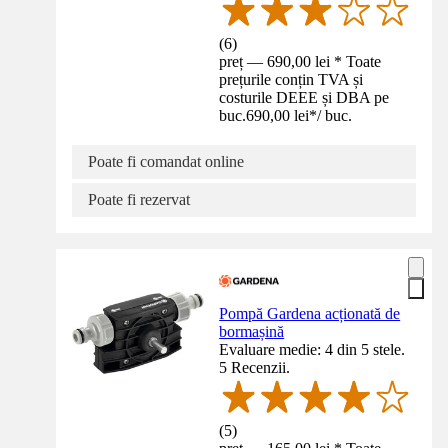
(
6
)
preț — 690,00 lei * Toate
prețurile conțin TVA și
costurile DEEE și DBA pe
buc.
690,00 lei
*
/
buc.
Poate fi comandat online
Poate fi rezervat
Pompă Gardena acționată de
bormașină
Evaluare medie: 4 din 5 stele.
5 Recenzii.
(
5
)