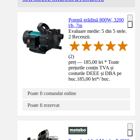
Pompă grădină 800W, 3200
l/h, 7m
Evaluare medie: 5 din 5 stele.
2 Recenzii.
(
2
)
preț — 185,00 lei * Toate
prețurile conțin TVA și
costurile DEEE și DBA pe
buc.
185,00 lei
*
/
buc.
Poate fi comandat online
Poate fi rezervat