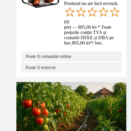
Produsul nu are încă recenzii.
(
0
)
preț — 805,00 lei * Toate
prețurile conțin TVA și
costurile DEEE și DBA pe
buc.
805,00 lei
*
/
buc.
Poate fi comandat online
Poate fi rezervat
Sfaturi