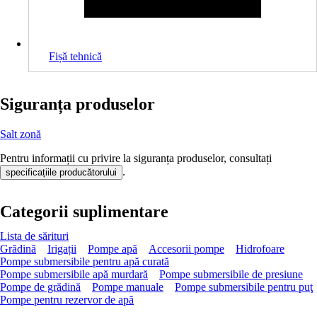
Fișă tehnică
Siguranța produselor
Salt zonă
Pentru informații cu privire la siguranța produselor, consultați
.
specificațiile producătorului
Categorii suplimentare
Lista de sărituri
Grădină
Irigații
Pompe apă
Accesorii pompe
Hidrofoare
Pompe submersibile pentru apă curată
Pompe submersibile apă murdară
Pompe submersibile de presiune
Pompe de grădină
Pompe manuale
Pompe submersibile pentru puţ
Pompe pentru rezervor de apă