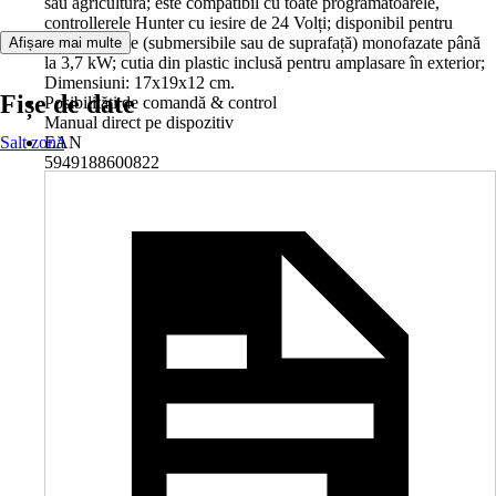
sau agricultură; este compatibil cu toate programatoarele,
controllerele Hunter cu iesire de 24 Volți; disponibil pentru
electropompe (submersibile sau de suprafață) monofazate până
Afișare mai multe
la 3,7 kW; cutia din plastic inclusă pentru amplasare în exterior;
Dimensiuni: 17x19x12 cm.
Fișe de date
Posibilități de comandă & control
Manual direct pe dispozitiv
Salt zonă
EAN
5949188600822