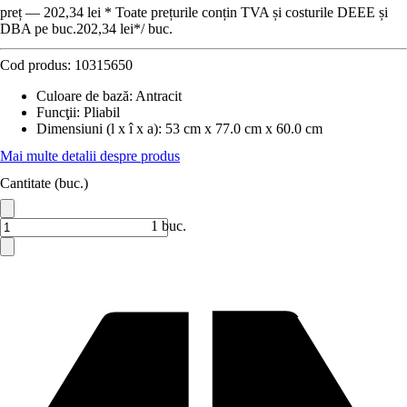
preț — 202,34 lei * Toate prețurile conțin TVA și costurile DEEE și
DBA pe buc.
202,34 lei
*
/
buc.
Cod produs:
10315650
Culoare de bază
:
Antracit
Funcţii
:
Pliabil
Dimensiuni (l x î x a)
:
53 cm x 77.0 cm x 60.0 cm
Mai multe detalii despre produs
Cantitate (buc.)
1 buc.