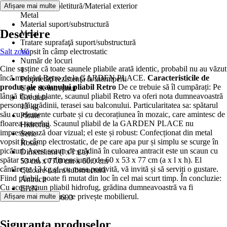
Material împletitură/Material exterior
Afișare mai multe
Metal
Material suport/substructură
Descriere
Metal
Tratare suprafaţă suport/substructură
Salt zonă
Vopsit în câmp electrostatic
Număr de locuri
Cine susține că toate saunele pliabile arată identic, probabil nu au văzut
1
încă modelul Retro de la GARDEN PLACE.
Caracteristicile de
Proprietăţi rezistenţă la intemperii
produs ale scaunului pliabil Retro
De ce trebuie să îl cumpărați: Pe
Uşor de întreţinut
lângă flori și plante, scaunul pliabil Retro va oferi nota dumneavoastră
Greutate
personală grădinii, terasei sau balconului. Particularitatea sa: spătarul
13 kg
său cu elemente curbate și cu decorațiunea în mozaic, care amintesc de
Ploaie
floarea-soarelui. Scaunul pliabil de la GARDEN PLACE nu
Hidrofug
impresionează doar vizual; el este și robust: Confecționat din metal
Serie
vopsit în câmp electrostatic, de pe care apa pur și simplu se scurge în
Rosie
picături. Acest scaun de grădină în culoarea antracit este un scaun cu
Dimensiuni (l x î x a)
spătar scund, cu dimensiunile de 60 x 53 x 77 cm (a x l x h). El
53 cm x 77.0 cm x 60.0 cm
cântărește 13 kg și, cu masa potrivită, vă invită și să serviți o gustare.
Culoare cadru/substructură
Fiind pliabil, poate fi mutat din loc în cel mai scurt timp. În concluzie:
Antracit
Cu acest scaun pliabil hidrofug, grădina dumneavoastră va fi
EAN
înfloritoare și în ceea ce privește mobilierul.
Afișare mai multe
4306517530693
Siguranța produselor