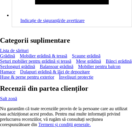
Indicație de siguranță/de avertizare
Categorii suplimentare
Lista de sărituri
Grădină
Mobilier grădină & terasă
Scaune grădină
Seturi mobilier pentru grădină și terasă
Mese grădină
Bănci grădină
Şezlonguri grădină
Balansoar grădină
Mobilier pentru balcon
Hamace
Dulapuri grădină & lăzi de depozitare
Huse & perne pentru exterior
Învelişuri protecţie
Recenzii din partea clienților
Salt zonă
Nu garantăm că toate recenziile provin de la persoane care au utilizat
sau achiziționat acest produs. Pentru mai multe informații privind
prelucrarea recenziilor, vă rugăm să consultați secțiunea
corespunzătoare din
Termeni și condiții generale.