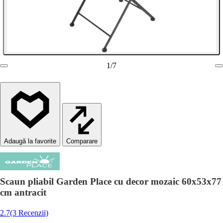
1
/
7
Comparare
Scaun pliabil Garden Place cu decor mozaic 60x53x77
cm antracit
2.7
(3 Recenzii)