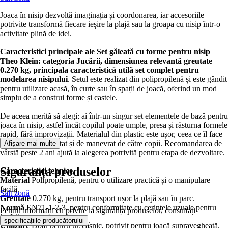
Joaca în nisip dezvoltă imaginația și coordonarea, iar accesoriile
potrivite transformă fiecare ieșire la plajă sau la groapa cu nisip într-o
activitate plină de idei.
Caracteristici principale ale Set găleată cu forme pentru nisip
Theo Klein: categoria Jucării, dimensiunea relevantă greutate
0.270 kg, principala caracteristică utilă set complet pentru
modelarea nisipului
. Setul este realizat din polipropilenă și este gândit
pentru utilizare acasă, în curte sau în spații de joacă, oferind un mod
simplu de a construi forme și castele.
De aceea merită să alegi: ai într-un singur set elementele de bază pentru
joaca în nisip, astfel încât copilul poate umple, presa și răsturna formele
rapid, fără improvizații. Materialul din plastic este ușor, ceea ce îl face
comod de transportat și de manevrat de către copii. Recomandarea de
Afișare mai multe
vârstă peste 2 ani ajută la alegerea potrivită pentru etapa de dezvoltare.
Siguranța produselor
Caracteristici tehnice
Material
Polipropilenă, pentru o utilizare practică și o manipulare
facilă.
Salt zonă
Greutate
0.270 kg, pentru transport ușor la plajă sau în parc.
Normă
EN71-1-2-3, pentru conformitate cu cerințele uzuale pentru
Pentru informații cu privire la siguranța produselor, consultați
jucării.
.
specificațiile producătorului
Utilizare
Doar pentru uz casnic, potrivit pentru joacă supravegheată.