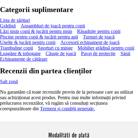
Categorii suplimentare
Lista de sărituri
Grădină
Ansambluri de joacă pentru copii
Lăzi nisip copii & jucării pentru nisip
Răsadnițe pentru copii
Piscine pentru copii & jucării pentru apă
Turnuri de joacă
Unelte & jucării pentru copii
Accesorii echipament de joacă
Trambuline copii
Sporturi cu minge
Mobilier grădină pentru copii
Leagăne & tobogane
Căsuţe de joacă
Pavaj de protecţie
Sănii
Echipamente de căţărare
Recenzii din partea clienților
Salt zonă
Nu garantăm că toate recenziile provin de la persoane care au utilizat
sau achiziționat acest produs. Pentru mai multe informații privind
prelucrarea recenziilor, vă rugăm să consultați secțiunea
corespunzătoare din
Termeni și condiții generale.
Modalități de plată