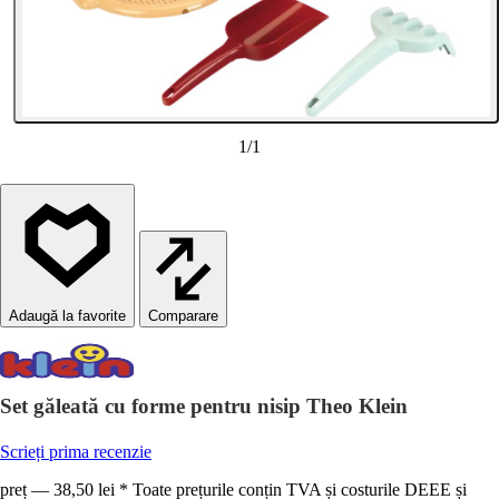
1
/
1
Comparare
Set găleată cu forme pentru nisip Theo Klein
Scrieți prima recenzie
preț — 38,50 lei * Toate prețurile conțin TVA și costurile DEEE și