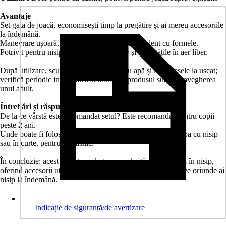
Avantaje
Set gata de joacă, economisești timp la pregătire și ai mereu accesoriile
la îndemână.
Manevrare ușoară, copilul poate lucra independent cu formele.
Potrivit pentru nisip, susține jocul creativ și activitățile în aer liber.
După utilizare, scutură nisipul, clătește cu apă și lasă piesele la uscat;
verifică periodic integritatea și folosește produsul sub supravegherea
unui adult.
Întrebări și răspunsuri:
De la ce vârstă este recomandat setul? Este recomandat pentru copii
peste 2 ani.
Unde poate fi folosit setul? Poate fi folosit la plajă, la groapa cu nisip
sau în curte, pentru uz casnic.
În concluzie: acest set este o alegere excelentă pentru joaca în nisip,
oferind accesorii utile, manevrare simplă și activități creative oriunde ai
nisip la îndemână.
Indicație de siguranță/de avertizare