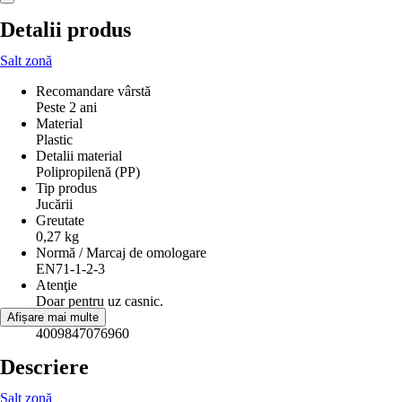
Detalii produs
Salt zonă
Recomandare vârstă
Peste 2 ani
Material
Plastic
Detalii material
Polipropilenă (PP)
Tip produs
Jucării
Greutate
0,27 kg
Normă / Marcaj de omologare
EN71-1-2-3
Atenţie
Doar pentru uz casnic.
EAN
Afișare mai multe
4009847076960
Descriere
Salt zonă