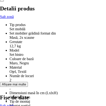
Detalii produs
Salt zonă
Tip produs
Set mobilă
Set mobilier grădină format din
Masă, 2x scaune
Greutate
12,7 kg
Model
Set bistro
Culoare de bază
Maro, Negru
Material
Oţel, Textil
Număr de locuri
2
Funcţii
Afișare mai multe
-
Dimensiuni masă în cm (LxlxH)
Fișe de date
60x60x71 cm
Tip de montaj
Salt zonă
Montat parțial