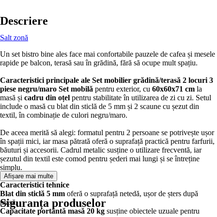
Descriere
Salt zonă
Un set bistro bine ales face mai confortabile pauzele de cafea și mesele
rapide pe balcon, terasă sau în grădină, fără să ocupe mult spațiu.
Caracteristici principale ale Set mobilier grădină/terasă 2 locuri 3
piese negru/maro
Set mobilă
pentru exterior, cu
60x60x71 cm
la
masă și
cadru din oțel
pentru stabilitate în utilizarea de zi cu zi. Setul
include o masă cu blat din sticlă de 5 mm și 2 scaune cu șezut din
textil, în combinație de culori negru/maro.
De aceea merită să alegi: formatul pentru 2 persoane se potrivește ușor
în spații mici, iar masa pătrată oferă o suprafață practică pentru farfurii,
băuturi și accesorii. Cadrul metalic susține o utilizare frecventă, iar
șezutul din textil este comod pentru șederi mai lungi și se întreține
simplu.
Afișare mai multe
Caracteristici tehnice
Blat din sticlă 5 mm
oferă o suprafață netedă, ușor de șters după
Siguranța produselor
masă.
Capacitate portantă masă 20 kg
susține obiectele uzuale pentru