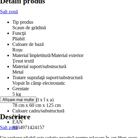
Detalii produs
Salt zonă
Tip produs
Scaun de grădină
Funcţii
Pliabil
Culoare de bază
Roșu
Material împletitură/Material exterior
Ţesut textil
Material suport/substructură
Metal
Tratare suprafaţă suport/substructură
Vopsit în câmp electrostatic
Greutate
5 kg
Dimensiuni (l x î x a)
Afișare mai multe
78 cm x 60 cm x 125 cm
Culoare cadru/substructură
Descriere
Negru
EAN
Salt zonă
8934971424157
Un șezlong pliabil este soluția practică pentru relaxare în aer liber, ușor