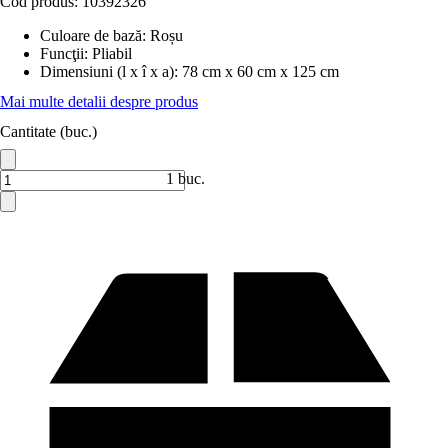
Cod produs:
10392326
Culoare de bază
:
Roșu
Funcţii
:
Pliabil
Dimensiuni (l x î x a)
:
78 cm x 60 cm x 125 cm
Mai multe detalii despre produs
Cantitate (buc.)
1 buc.