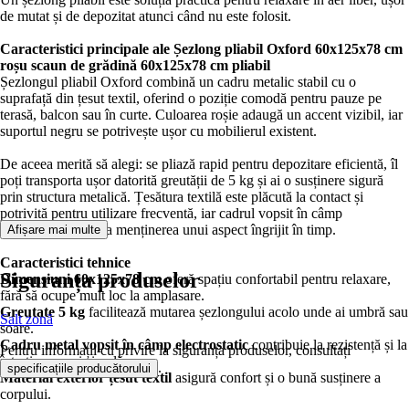
de mutat și de depozitat atunci când nu este folosit.
Caracteristici principale ale
Șezlong pliabil Oxford 60x125x78 cm
roșu
scaun de grădină
60x125x78 cm
pliabil
Șezlongul pliabil Oxford combină un cadru metalic stabil cu o
suprafață din țesut textil, oferind o poziție comodă pentru pauze pe
terasă, balcon sau în curte. Culoarea roșie adaugă un accent vizibil, iar
suportul negru se potrivește ușor cu mobilierul existent.
De aceea merită să alegi: se pliază rapid pentru depozitare eficientă, îl
poți transporta ușor datorită greutății de 5 kg și ai o susținere sigură
prin structura metalică. Țesătura textilă este plăcută la contact și
potrivită pentru utilizare frecventă, iar cadrul vopsit în câmp
electrostatic ajută la menținerea unui aspect îngrijit în timp.
Afișare mai multe
Caracteristici tehnice
Siguranța produselor
Dimensiuni 60x125x78 cm
oferă spațiu confortabil pentru relaxare,
fără să ocupe mult loc la amplasare.
Greutate 5 kg
facilitează mutarea șezlongului acolo unde ai umbră sau
Salt zonă
soare.
Cadru metal vopsit în câmp electrostatic
contribuie la rezistență și la
Pentru informații cu privire la siguranța produselor, consultați
întreținere mai simplă.
.
specificațiile producătorului
Material exterior țesut textil
asigură confort și o bună susținere a
corpului.