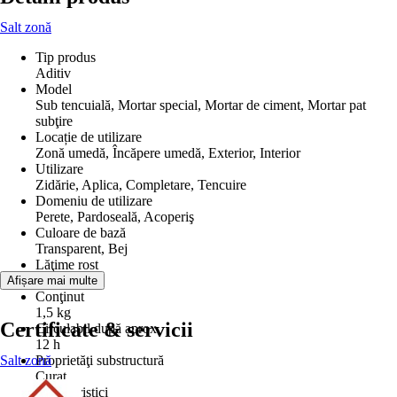
Salt zonă
Tip produs
Aditiv
Model
Sub tencuială, Mortar special, Mortar de ciment, Mortar pat
subţire
Locație de utilizare
Zonă umedă, Încăpere umedă, Exterior, Interior
Utilizare
Zidărie, Aplica, Completare, Tencuire
Domeniu de utilizare
Perete, Pardoseală, Acoperiş
Culoare de bază
Transparent, Bej
Lăţime rost
0 mm
Afișare mai multe
Conţinut
1,5 kg
Certificate & servicii
Circulabil după aprox.
12 h
Salt zonă
Proprietăţi substructură
Curat
Caracteristici