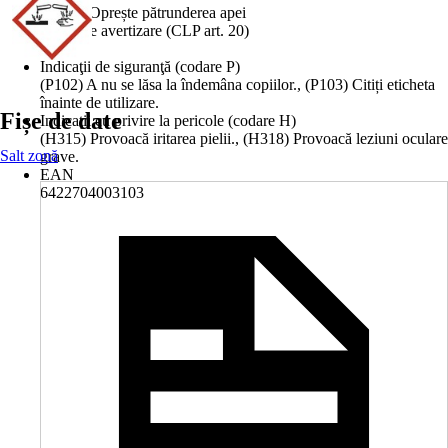
Lichid, Oprește pătrunderea apei
Mesaj de avertizare (CLP art. 20)
Pericol
Indicaţii de siguranţă (codare P)
(P102) A nu se lăsa la îndemâna copiilor., (P103) Citiți eticheta
înainte de utilizare.
Fișe de date
Indicaţii cu privire la pericole (codare H)
(H315) Provoacă iritarea pielii., (H318) Provoacă leziuni oculare
Salt zonă
grave.
EAN
6422704003103