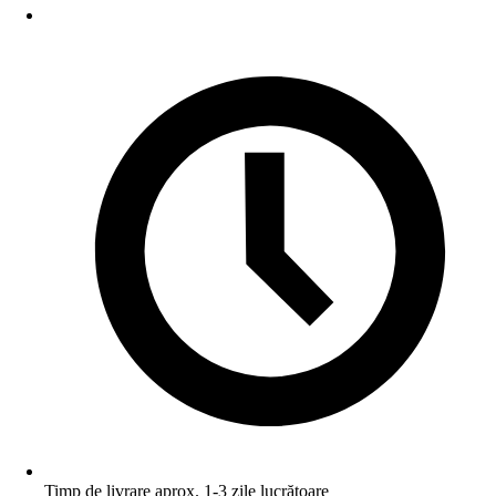
Timp de livrare aprox. 1-3 zile lucrătoare