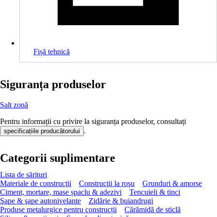
Fișă tehnică
Siguranța produselor
Salt zonă
Pentru informații cu privire la siguranța produselor, consultați
.
specificațiile producătorului
Categorii suplimentare
Lista de sărituri
Materiale de construcţii
Construcţii la roşu
Grunduri & amorse
Ciment, mortare, mase șpaclu & adezivi
Tencuieli & tinci
Şape & şape autonivelante
Zidărie & buiandrugi
Produse metalurgice pentru construcții
Cărămidă de sticlă