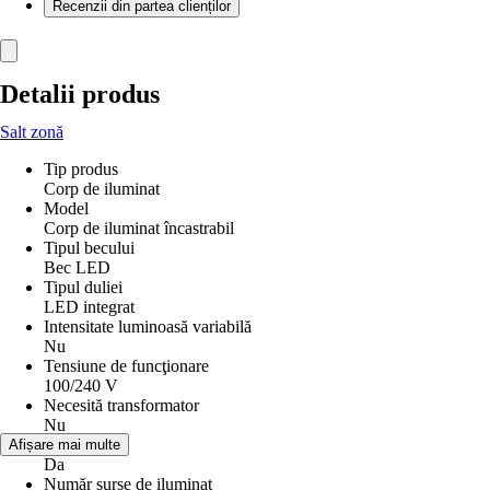
Recenzii din partea clienților
Detalii produs
Salt zonă
Tip produs
Corp de iluminat
Model
Corp de iluminat încastrabil
Tipul becului
Bec LED
Tipul duliei
LED integrat
Intensitate luminoasă variabilă
Nu
Tensiune de funcţionare
100/240 V
Necesită transformator
Nu
Bec inclus
Afișare mai multe
Da
Număr surse de iluminat