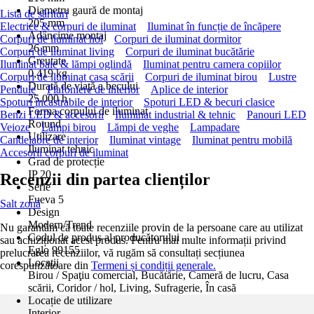
Diametru gaură de montaj
Lista de sărituri
205 mm
Electrice & corpuri de iluminat
Iluminat în funcție de încăpere
Adâncime montaj
Corpuri de iluminat hol
Corpuri de iluminat dormitor
26 mm
Corpuri de iluminat living
Corpuri de iluminat bucătărie
Greutate
Iluminat baie & lămpi oglindă
Iluminat pentru camera copiilor
0,419 kg
Corpuri de iluminat casa scării
Corpuri de iluminat birou
Lustre
Durată de viaţă a becului
Pendule
Plafoniere de interior
Aplice de interior
25.000 h
Spoturi încastrabile de interior
Spoturi LED & becuri clasice
Forma corpului de iluminat
Benzi LED & accesorii
Iluminat industrial & tehnic
Panouri LED
Rotund
Veioze
Lămpi birou
Lămpi de veghe
Lampadare
Utilizare
Candelabre de interior
Iluminat vintage
Iluminat pentru mobilă
Iluminat tehnic
Accesorii corpuri de iluminat
Grad de protecție
IP 20
Recenzii din partea clienților
Serie
Fueva 5
Salt zonă
Design
Modern/Trend
Nu garantăm că toate recenziile provin de la persoane care au utilizat
Codul de produs al producătorului
sau achiziționat acest produs. Pentru mai multe informații privind
Eglo 99155
prelucrarea recenziilor, vă rugăm să consultați secțiunea
Locații
corespunzătoare din
Termeni și condiții generale.
Birou / Spaţiu comercial, Bucătărie, Cameră de lucru, Casa
scării, Coridor / hol, Living, Sufragerie, În casă
Locație de utilizare
Interior