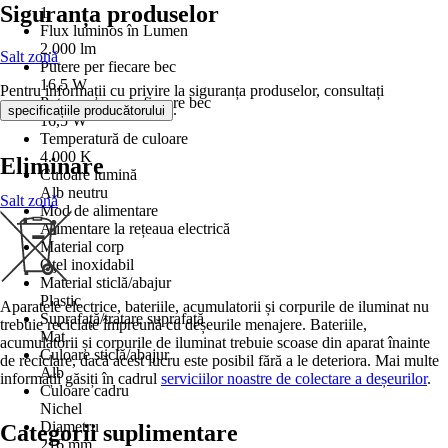
Siguranța produselor
1
Flux luminos în Lumen
2.000 lm
Salt zonă
Putere per fiecare bec
16,5 W
Pentru informații cu privire la siguranța produselor, consultați
Putere max. per fiecare bec
.
specificațiile producătorului
16,5 W
Temperatură de culoare
4.000 K
Eliminare
Culoare lumină
Alb neutru
Salt zonă
Mod de alimentare
Alimentare la rețeaua electrică
Material corp
Oţel inoxidabil
Material sticlă/abajur
Plastic
Aparatele electrice, bateriile, acumulatorii și corpurile de iluminat nu
Suprafață/tratare suprafață
trebuie reciclate împreună cu deșeurile menajere. Bateriile,
Mat
acumulatorii și corpurile de iluminat trebuie scoase din aparat înainte
Culoare sticlă/abajur
de reciclare, dacă acest lucru este posibil fără a le deteriora. Mai multe
Alb
informații găsiți în cadrul
serviciilor noastre de colectare a deșeurilor
.
Culoare cadru
Nichel
Diametru
Categorii suplimentare
216 mm