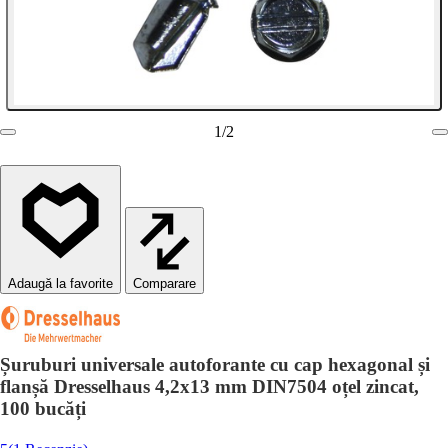
1
/
2
Comparare
Șuruburi universale autoforante cu cap hexagonal și
flanșă Dresselhaus 4,2x13 mm DIN7504 oțel zincat,
100 bucăți