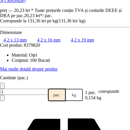
5
(1 Recenzie)
preț — 20,23 lei * Toate prețurile conțin TVA și costurile DEEE și
DBA pe pac.
20,23 lei
*
/
pac.
Corespunde la 131,36 lei pe kg
(
131,36 lei
/
kg
)
Dimensiune
4,2 x 13 mm
4,2 x 16 mm
4,2 x 19 mm
Cod produs:
8379820
Material
:
Oţel
Conţinut
:
100 Bucati
Mai multe detalii despre produs
Cantitate (pac.)
corespunde
1 pac.
pac.
kg
0,154 kg