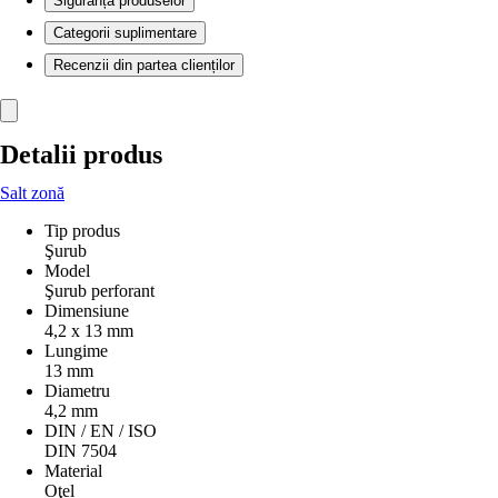
Siguranța produselor
Categorii suplimentare
Recenzii din partea clienților
Detalii produs
Salt zonă
Tip produs
Şurub
Model
Şurub perforant
Dimensiune
4,2 x 13 mm
Lungime
13 mm
Diametru
4,2 mm
DIN / EN / ISO
DIN 7504
Material
Oţel