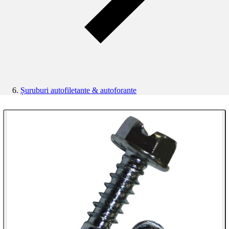
Șuruburi autofiletante & autoforante