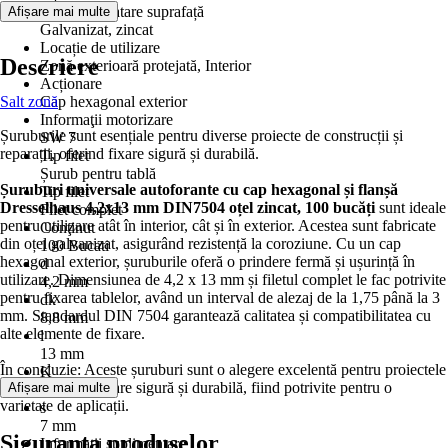
Suprafață/tratare suprafață
Afișare mai multe
Galvanizat, zincat
Locație de utilizare
Descriere
Zonă exterioară protejată, Interior
Acționare
Salt zonă
Cap hexagonal exterior
Informaţii motorizare
Șuruburile sunt esențiale pentru diverse proiecte de construcții și
SW 7
reparații, oferind fixare sigură și durabilă.
Tip filet
Șurub pentru tablă
Șuruburi universale autoforante cu cap hexagonal și flanșă
Tip filet
Dresselhaus 4,2x13 mm DIN7504 oțel zincat, 100 bucăți
sunt ideale
Filet complet
pentru utilizare atât în interior, cât și în exterior. Acestea sunt fabricate
Conţinut
din oțel galvanizat, asigurând rezistență la coroziune. Cu un cap
100 Bucati
hexagonal exterior, șuruburile oferă o prindere fermă și ușurință în
d
utilizare. Dimensiunea de 4,2 x 13 mm și filetul complet le fac potrivite
4,2 mm
pentru fixarea tablelor, având un interval de alezaj de la 1,75 până la 3
dk
mm. Standardul DIN 7504 garantează calitatea și compatibilitatea cu
8,8 mm
alte elemente de fixare.
l
13 mm
În concluzie: Aceste șuruburi sunt o alegere excelentă pentru proiectele
K
care necesită o fixare sigură și durabilă, fiind potrivite pentru o
Afișare mai multe
4,1 mm
varietate de aplicații.
s
7 mm
Siguranța produselor
Informații suplimentare