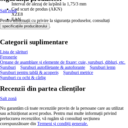
Interval de alezaj de la/până la 1,75/3 mm
Cod scurt de produs (AKN)
Salt zonă
XZE8
EAN
Pentru informații cu privire la siguranța produselor, consultați
4026303481182
.
specificațiile producătorului
Categorii suplimentare
Lista de sărituri
Feronerie
Organe de asamblare și elemente de fixare: cuie, șuruburi, dibluri, etc.
Șuruburi
Șuruburi autofiletante & autoforante
Șuruburi lemn
Șuruburi pentru tablă & acoperiș
Șuruburi metrice
Șuruburi cu ochi & cârlig
Recenzii din partea clienților
Salt zonă
Nu garantăm că toate recenziile provin de la persoane care au utilizat
sau achiziționat acest produs. Pentru mai multe informații privind
prelucrarea recenziilor, vă rugăm să consultați secțiunea
corespunzătoare din
Termeni și condiții generale.