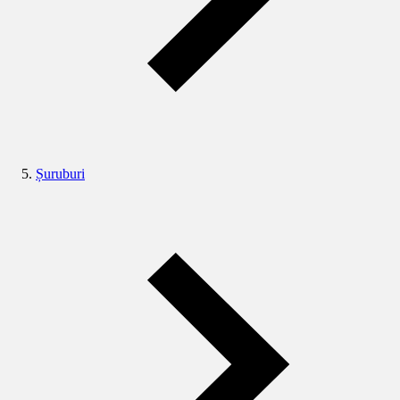
Șuruburi