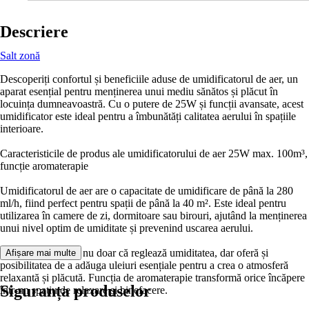
Descriere
Salt zonă
Descoperiți confortul și beneficiile aduse de umidificatorul de aer, un
aparat esențial pentru menținerea unui mediu sănătos și plăcut în
locuința dumneavoastră. Cu o putere de 25W și funcții avansate, acest
umidificator este ideal pentru a îmbunătăți calitatea aerului în spațiile
interioare.
Caracteristicile de produs ale umidificatorului de aer 25W max. 100m³,
funcție aromaterapie
Umidificatorul de aer are o capacitate de umidificare de până la 280
ml/h, fiind perfect pentru spații de până la 40 m². Este ideal pentru
utilizarea în camere de zi, dormitoare sau birouri, ajutând la menținerea
unui nivel optim de umiditate și prevenind uscarea aerului.
Acest umidificator nu doar că reglează umiditatea, dar oferă și
Afișare mai multe
posibilitatea de a adăuga uleiuri esențiale pentru a crea o atmosferă
relaxantă și plăcută. Funcția de aromaterapie transformă orice încăpere
Siguranța produselor
într-un spațiu de relaxare și binefacere.