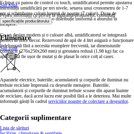
Echipat cu panou de control cu touch, umidificatorul permite ajustarea
Salt zonă
intensității umidificării pe trei nivele, setarea unui cronometru de 1-7
ore și schimbarea culorii luminii de noapte (7 culori). Duza de
Pentru informații cu privire la siguranța produselor, consultați
pulverizare rotativă asigură o distribuție uniformă a aburului în
.
specificațiile producătorului
încăpere.
Cu un design modern și o culoare albă, umidificatorul se integrează
Eliminare
perfect în orice decor. Rezervorul de apă de 4 litri asigură o funcționare
îndelungată fără a necesita reumplere frecventă, iar dimensiunile
Salt zonă
compacte (276x250x260 mm) și greutatea redusă (1,98 kg) fac ca
aparatul să fie ușor de mutat și de plasat în orice colț al casei.
Aparatele electrice, bateriile, acumulatorii și corpurile de iluminat nu
trebuie reciclate împreună cu deșeurile menajere. Bateriile,
acumulatorii și corpurile de iluminat trebuie scoase din aparat înainte
de reciclare, dacă acest lucru este posibil fără a le deteriora. Mai multe
informații găsiți în cadrul
serviciilor noastre de colectare a deșeurilor
.
Categorii suplimentare
Lista de sărituri
Încălzire, climatizare & ventilaţie