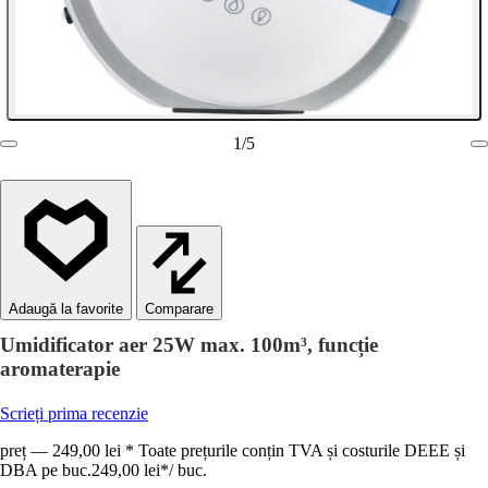
1
/
5
Comparare
Umidificator aer 25W max. 100m³, funcție
aromaterapie
Scrieți prima recenzie
preț — 249,00 lei * Toate prețurile conțin TVA și costurile DEEE și
DBA pe buc.
249,00 lei
*
/
buc.