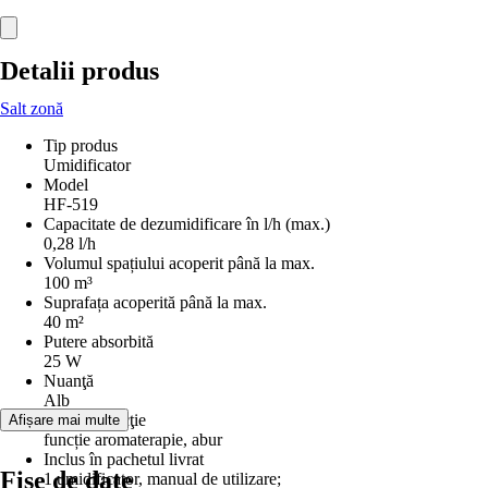
Detalii produs
Salt zonă
Tip produs
Umidificator
Model
HF-519
Capacitate de dezumidificare în l/h (max.)
0,28 l/h
Volumul spațiului acoperit până la max.
100 m³
Suprafața acoperită până la max.
40 m²
Putere absorbită
25 W
Nuanţă
Alb
Dotare/Funcţie
Afișare mai multe
funcție aromaterapie, abur
Inclus în pachetul livrat
Fișe de date
1 umidificator, manual de utilizare;