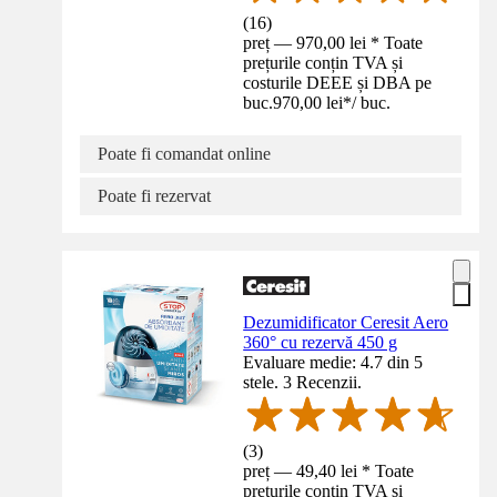
(
16
)
preț — 970,00 lei * Toate
prețurile conțin TVA și
costurile DEEE și DBA pe
buc.
970,00 lei
*
/
buc.
Poate fi comandat online
Poate fi rezervat
Dezumidificator Ceresit Aero
360° cu rezervă 450 g
Evaluare medie: 4.7 din 5
stele. 3 Recenzii.
(
3
)
preț — 49,40 lei * Toate
prețurile conțin TVA și