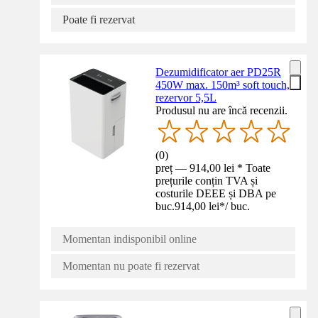
Poate fi rezervat
Dezumidificator aer PD25R
450W max. 150m³ soft touch,
rezervor 5,5L
Produsul nu are încă recenzii.
(
0
)
preț — 914,00 lei * Toate
prețurile conțin TVA și
costurile DEEE și DBA pe
buc.
914,00 lei
*
/
buc.
Momentan indisponibil online
Momentan nu poate fi rezervat