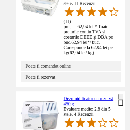
stele. 11 Recenzii.
(
11
)
preț — 62,94 lei * Toate
prețurile conțin TVA și
costurile DEEE și DBA pe
buc.
62,94 lei
*
/
buc.
Corespunde la 62,94 lei pe
kg
(
62,94 lei
/
kg
)
Poate fi comandat online
Poate fi rezervat
Dezumidificator cu rezervă
450 g
Evaluare medie: 2.8 din 5
stele. 4 Recenzii.