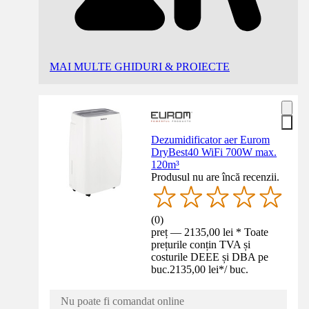
MAI MULTE GHIDURI & PROIECTE
Dezumidificator aer Eurom
DryBest40 WiFi 700W max.
120m³
Produsul nu are încă recenzii.
(
0
)
preț — 2135,00 lei * Toate
prețurile conțin TVA și
costurile DEEE și DBA pe
buc.
2135,00 lei
*
/
buc.
Nu poate fi comandat online