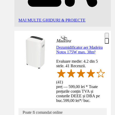
MAI MULTE GHIDURI & PROIECTE
Dezumidificator aer Madeira
Notos 175W max. 38m³
Evaluare medie: 4.2 din 5
stele. 41 Recenzii.
(
41
)
preț — 599,00 lei * Toate
prețurile conțin TVA și
costurile DEEE și DBA pe
buc.
599,00 lei
*
/
buc.
Poate fi comandat online