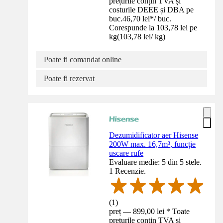
prețurile conțin TVA și
costurile DEEE și DBA pe
buc.
46,70 lei
*
/
buc.
Corespunde la 103,78 lei pe
kg
(
103,78 lei
/
kg
)
Poate fi comandat online
Poate fi rezervat
Dezumidificator aer Hisense
200W max. 16,7m³, funcție
uscare rufe
Evaluare medie: 5 din 5 stele.
1 Recenzie.
(
1
)
preț — 899,00 lei * Toate
prețurile conțin TVA și