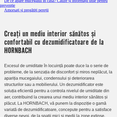
De ce apare mucegaiul în casă? Cauze și informații utile pentru
prevenție
Amorsați și pregătiți pereții