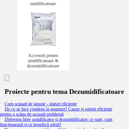
umidificatoare
Accesorii pentru
umidificatoare &
dezumidificatoare
Proiecte pentru tema Dezumidificatoare
Cum scapați de igrasie - sfaturi eficiente
De ce se face condens la geamuri? Cauze și soluții eficiente
pentru a scăpa de această problemă
Diferența între umidificator și dezumidificator: ce sunt, cum
funcționează și ce beneficii oferă?