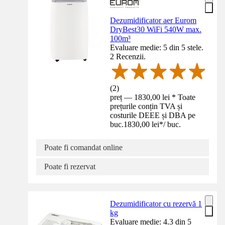
Dezumidificator aer Eurom
DryBest30 WiFi 540W max.
100m³
Evaluare medie: 5 din 5 stele.
2 Recenzii.
(
2
)
preț — 1830,00 lei * Toate
prețurile conțin TVA și
costurile DEEE și DBA pe
buc.
1830,00 lei
*
/
buc.
Poate fi comandat online
Poate fi rezervat
Dezumidificator cu rezervă 1
kg
Evaluare medie: 4.3 din 5