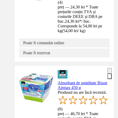
(
4
)
preț — 24,30 lei * Toate
prețurile conțin TVA și
costurile DEEE și DBA pe
buc.
24,30 lei
*
/
buc.
Corespunde la 54,00 lei pe
kg
(
54,00 lei
/
kg
)
Poate fi comandat online
Poate fi rezervat
Absorbant de umiditate Bison
Airmax 450 g
Produsul nu are încă recenzii.
(
0
)
preț — 46,70 lei * Toate