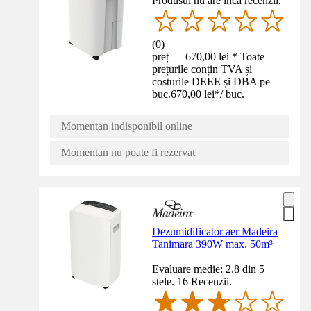
Produsul nu are încă recenzii.
(
0
)
preț — 670,00 lei * Toate
prețurile conțin TVA și
costurile DEEE și DBA pe
buc.
670,00 lei
*
/
buc.
Momentan indisponibil online
Momentan nu poate fi rezervat
Dezumidificator aer Madeira
Tanimara 390W max. 50m³
Evaluare medie: 2.8 din 5
stele. 16 Recenzii.