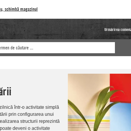
u, schimbă magazinul
Urmărirea comenz