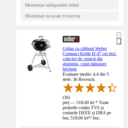
Momentan indisponibil online
Momentan nu poate fi rezervat
Grătar cu cărbuni Weber
Compact Kettle Ø 47 cm incl.
colector de cenușă din
aluminiu, cupă măsurare
brichete
Evaluare medie: 4.4 din 5
stele. 36 Recenzii.
(
36
)
preț — 518,00 lei * Toate
prețurile conțin TVA și
costurile DEEE și DBA pe
buc.
518,00 lei
*
/
buc.