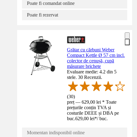
Poate fi comandat online
Poate fi rezervat
Grătar cu cărbuni Weber
Compact Kettle Ø 57 cm incl.
colector de cenușă, cupă
măsurare brichete
Evaluare medie: 4.2 din 5
stele. 30 Recenzii.
(
30
)
preț — 629,00 lei * Toate
prețurile conțin TVA și
costurile DEEE și DBA pe
buc.
629,00 lei
*
/
buc.
Momentan indisponibil online