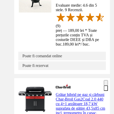
Evaluare medie: 4.6 din 5
stele. 9 Recenzii.
(
9
)
preț — 189,00 lei * Toate
prețurile conțin TVA și
costurile DEEE și DBA pe
buc.
189,00 lei
*
/
buc.
Poate fi comandat online
Poate fi rezervat
Grătar hibrid pe gaz și cărbuni
Char-Broil Gas2Coal 2.0 440
cu 4+1 arzătoare 18,7 kW
suprafața de gătire 43,5x85 cm
incl. termometru în capac,