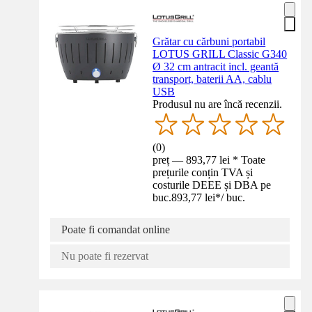
Grătar cu cărbuni portabil
LOTUS GRILL Classic G340
Ø 32 cm antracit incl. geantă
transport, baterii AA, cablu
USB
Produsul nu are încă recenzii.
(
0
)
preț — 893,77 lei * Toate
prețurile conțin TVA și
costurile DEEE și DBA pe
buc.
893,77 lei
*
/
buc.
Poate fi comandat online
Nu poate fi rezervat