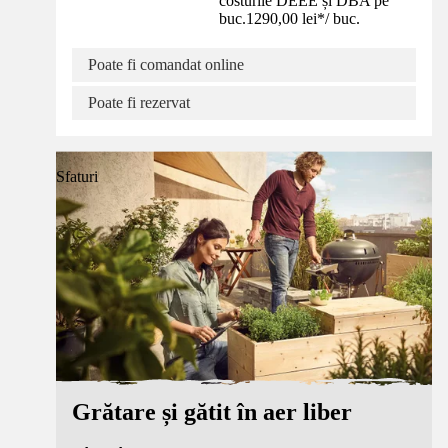
costurile DEEE și DBA pe
buc.
1290,00 lei
*
/
buc.
Poate fi comandat online
Poate fi rezervat
Sfaturi
Grătare și gătit în aer liber