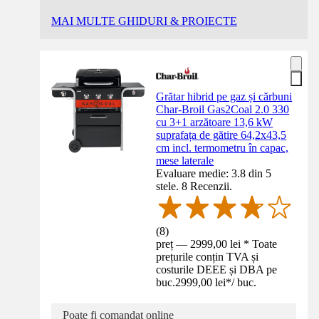
MAI MULTE GHIDURI & PROIECTE
Grătar hibrid pe gaz și cărbuni
Char-Broil Gas2Coal 2.0 330
cu 3+1 arzătoare 13,6 kW
suprafața de gătire 64,2x43,5
cm incl. termometru în capac,
mese laterale
Evaluare medie: 3.8 din 5
stele. 8 Recenzii.
(
8
)
preț — 2999,00 lei * Toate
prețurile conțin TVA și
costurile DEEE și DBA pe
buc.
2999,00 lei
*
/
buc.
Poate fi comandat online