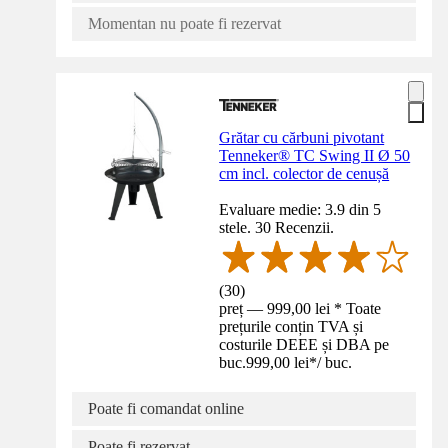
Momentan nu poate fi rezervat
Grătar cu cărbuni pivotant
Tenneker® TC Swing II Ø 50
cm incl. colector de cenușă
Evaluare medie: 3.9 din 5
stele. 30 Recenzii.
(
30
)
preț — 999,00 lei * Toate
prețurile conțin TVA și
costurile DEEE și DBA pe
buc.
999,00 lei
*
/
buc.
Poate fi comandat online
Poate fi rezervat