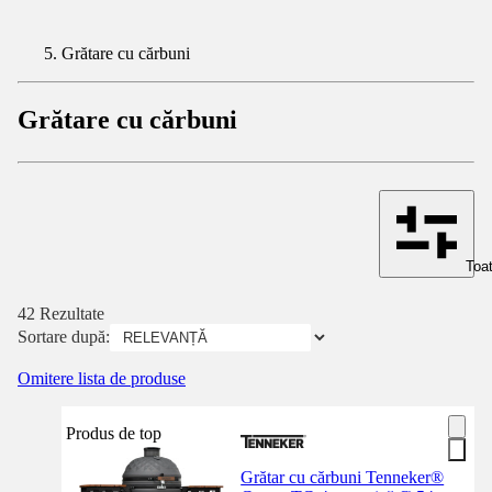
Grătare cu cărbuni
Grătare cu cărbuni
Toat
42 Rezultate
Sortare după:
Omitere lista de produse
Produs de top
Grătar cu cărbuni Tenneker®