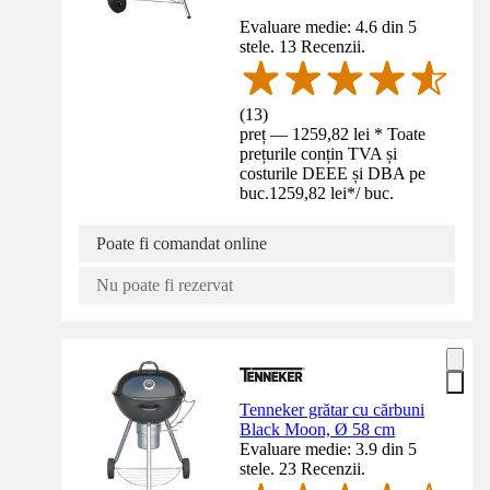
Evaluare medie: 4.6 din 5
stele. 13 Recenzii.
(
13
)
preț — 1259,82 lei * Toate
prețurile conțin TVA și
costurile DEEE și DBA pe
buc.
1259,82 lei
*
/
buc.
Poate fi comandat online
Nu poate fi rezervat
Tenneker grătar cu cărbuni
Black Moon, Ø 58 cm
Evaluare medie: 3.9 din 5
stele. 23 Recenzii.