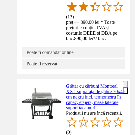
(
13
)
preț — 890,00 lei * Toate
prețurile conțin TVA și
costurile DEEE și DBA pe
buc.
890,00 lei
*
/
buc.
Poate fi comandat online
Poate fi rezervat
Grătar cu cărbuni Montreal
XXL suprafața de gătire 70x46
cm negru incl. termometru în
capac, etajeră, mase laterale,
suport tacâmuri
Produsul nu are încă recenzii.
(
0
)