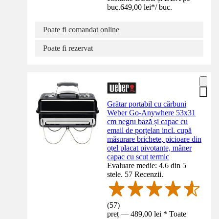
buc.
649,00 lei
*
/
buc.
Poate fi comandat online
Poate fi rezervat
Grătar portabil cu cărbuni
Weber Go-Anywhere 53x31
cm negru bază și capac cu
email de porțelan incl. cupă
măsurare brichete, picioare din
oțel placat pivotante, mâner
capac cu scut termic
Evaluare medie: 4.6 din 5
stele. 57 Recenzii.
(
57
)
preț — 489,00 lei * Toate