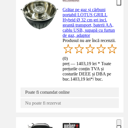
Grătar pe gaz și cărbuni
portabil LOTUS GRILL
Hybrid Ø 32 cm gri incl.
geantă transport, baterii AA,
cablu USB, supapă cu furtun
de gaz, adaptor
Produsul nu are încă recenzii.
(
0
)
preț — 1403,19 lei * Toate
prețurile conțin TVA și
costurile DEEE și DBA pe
buc.
1403,19 lei
*
/
buc.
Poate fi comandat online
Nu poate fi rezervat