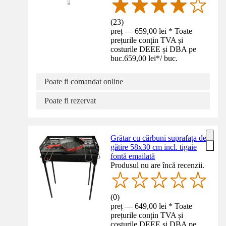
(
23
)
preț — 659,00 lei * Toate
prețurile conțin TVA și
costurile DEEE și DBA pe
buc.
659,00 lei
*
/
buc.
Poate fi comandat online
Poate fi rezervat
Grătar cu cărbuni suprafața de
gătire 58x30 cm incl. tigaie
fontă emailată
Produsul nu are încă recenzii.
(
0
)
preț — 649,00 lei * Toate
prețurile conțin TVA și
costurile DEEE și DBA pe