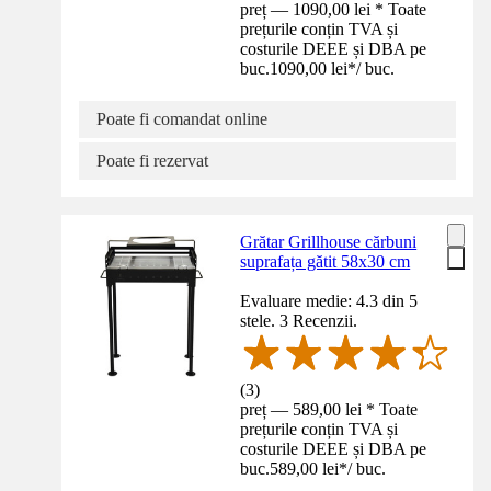
preț — 1090,00 lei * Toate
prețurile conțin TVA și
costurile DEEE și DBA pe
buc.
1090,00 lei
*
/
buc.
Poate fi comandat online
Poate fi rezervat
Grătar Grillhouse cărbuni
suprafața gătit 58x30 cm
Evaluare medie: 4.3 din 5
stele. 3 Recenzii.
(
3
)
preț — 589,00 lei * Toate
prețurile conțin TVA și
costurile DEEE și DBA pe
buc.
589,00 lei
*
/
buc.