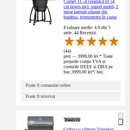
Comet TC-4 ceramică Ø 54
cm negru incl. suport mobil, 2
mese laterale pliante din
bambus, termometru în capac
Evaluare medie: 4.9 din 5
stele. 44 Recenzii.
(
44
)
preț — 3999,00 lei * Toate
prețurile conțin TVA și
costurile DEEE și DBA pe
buc.
3999,00 lei
*
/
buc.
Poate fi comandat online
Poate fi rezervat
Grătar cu cărbuni Tenneker