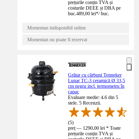
prețurile conțin TVA și
costurile DEEE și DBA pe
buc.
489,00 lei
*
/
buc.
Momentan indisponibil online
Momentan nu poate fi rezervat
Grătar cu cărbuni Tenneker
Lunar TC-3 ceramică Ø 33,5
cm negru incl. termometru în
capac
Evaluare medie: 4.6 din 5
stele. 5 Recenzii.
(
5
)
preț — 1290,00 lei * Toate
prețurile conțin TVA și