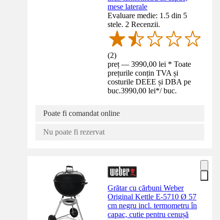
mese laterale
Evaluare medie: 1.5 din 5
stele. 2 Recenzii.
(
2
)
preț — 3990,00 lei * Toate
prețurile conțin TVA și
costurile DEEE și DBA pe
buc.
3990,00 lei
*
/
buc.
Poate fi comandat online
Nu poate fi rezervat
Grătar cu cărbuni Weber
Original Kettle E-5710 Ø 57
cm negru incl. termometru în
capac, cutie pentru cenușă