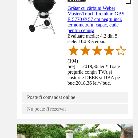
Grătar cu cărbuni Weber
Master-Touch Premium GBS
E-5770 Ø 57 cm negru incl.
termometru în capac, cutie
pentru cenușă
Evaluare medie: 4.2 din 5
stele. 104 Recenzii.
(
104
)
preț — 2018,36 lei * Toate
prețurile conțin TVA și
costurile DEEE și DBA pe
buc.
2018,36 lei
*
/
buc.
Poate fi comandat online
Nu poate fi rezervat
Sfaturi