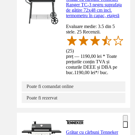
Ranger TC-3 negru suprafața
de gătire 72x48 cm incl.
termometru în capac, etajeră
Evaluare medie: 3.5 din 5
stele. 25 Recenzii.
(
25
)
preț — 1190,00 lei * Toate
prețurile conțin TVA și
costurile DEEE și DBA pe
buc.
1190,00 lei
*
/
buc.
Poate fi comandat online
Poate fi rezervat
Grătar cu cărbuni Tenneker