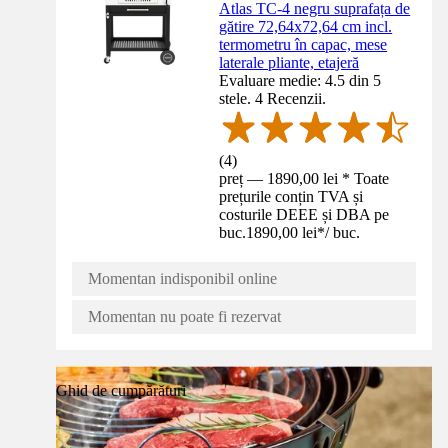
Atlas TC-4 negru suprafața de
gătire 72,64x72,64 cm incl.
termometru în capac, mese
laterale pliante, etajeră
Evaluare medie: 4.5 din 5
stele. 4 Recenzii.
(
4
)
preț — 1890,00 lei * Toate
prețurile conțin TVA și
costurile DEEE și DBA pe
buc.
1890,00 lei
*
/
buc.
Momentan indisponibil online
Momentan nu poate fi rezervat
Ghid de cumpărături