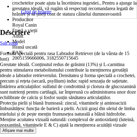
crochetelor poate ajuta la încetinirea ingestiei., Pentru a ajunge la
greutatea ideală, vă rugăm să respectați recomandarea legată de
Ghid de hrănire
hrănire și să țineți cont de statura câinelui dumneavoastră
Producător
Royal Canin
Etapă a vieții
Descriere
Adult
Model
Salt zonă
Hrană uscată
EAN
Formulă specială pentru rasa Labrador Retriever (de la vârsta de 15
2005159666006, 3182550715645
luni)
Greutate ideală. Conținutul redus de grăsimi (13%) și L-carnitina
pentru stimularea metabolismului contribuie la menținerea greutății
ideale a labrador retrieverului. Densitatea și forma specială a crochetei,
precum și rețeta (secară, psyllium) induc rapid senzația de sațietate.
Întărirea articulațiilor: sulfatul de condroitină și clorura de glucozamină
sunt nutrienți pentru cartilagii, iar împreună cu administrarea unor doze
echilibrate de calciu și fosfor susțin sănătatea articulațiilor.
Protecția pielii și blană frumoasă: zincul, vitaminele și aminoacizii
îmbunătățesc funcția de barieră a pielii. Acizii grași din uleiul de limba
mielului și de pește mențin frumusețea naturală a blănii hidrofobe.
Menține acuitatea vizuală naturală: complexul de antioxidanți (luteină,
zeaxantină, vitaminele E & C) ajută la menținerea acuității vizuale
naturale.
Afișare mai multe