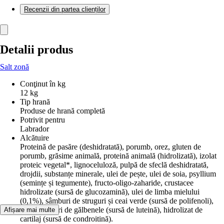
Recenzii din partea clienților
Detalii produs
Salt zonă
Conţinut în kg
12 kg
Tip hrană
Produse de hrană completă
Potrivit pentru
Labrador
Alcătuire
Proteină de pasăre (deshidratată), porumb, orez, gluten de
porumb, grăsime animală, proteină animală (hidrolizată), izolat
proteic vegetal*, lignoceluloză, pulpă de sfeclă deshidratată,
drojdii, substanțe minerale, ulei de pește, ulei de soia, psyllium
(semințe și tegumente), fructo-oligo-zaharide, crustacee
hidrolizate (sursă de glucozamină), ulei de limba mielului
(0,1%), sâmburi de struguri și ceai verde (sursă de polifenoli),
făină din flori de gălbenele (sursă de luteină), hidrolizat de
Afișare mai multe
cartilaj (sursă de condroitină).