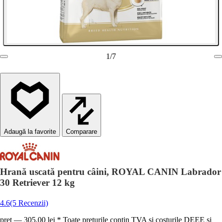
1
/
7
Comparare
Hrană uscată pentru câini, ROYAL CANIN Labrador
30 Retriever 12 kg
4.6
(5 Recenzii)
preț — 305,00 lei * Toate prețurile conțin TVA și costurile DEEE și