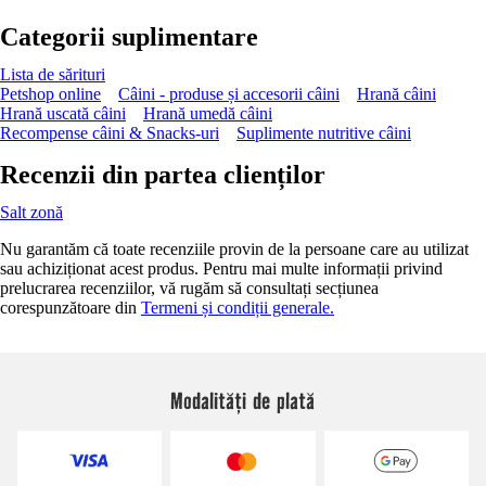
Categorii suplimentare
Lista de sărituri
Petshop online
Câini - produse și accesorii câini
Hrană câini
Hrană uscată câini
Hrană umedă câini
Recompense câini & Snacks-uri
Suplimente nutritive câini
Recenzii din partea clienților
Salt zonă
Nu garantăm că toate recenziile provin de la persoane care au utilizat
sau achiziționat acest produs. Pentru mai multe informații privind
prelucrarea recenziilor, vă rugăm să consultați secțiunea
corespunzătoare din
Termeni și condiții generale.
Modalități de plată