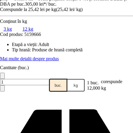
DBA pe buc.
305,00 lei
*
/
buc.
Corespunde la 25,42 lei pe kg
(
25,42 lei
/
kg
)
Conţinut în kg
3 kg
12 kg
Cod produs:
5159666
Etapă a vieții
:
Adult
Tip hrană
:
Produse de hrană completă
Mai multe detalii despre produs
Cantitate (buc.)
corespunde
1 buc.
buc.
kg
12,000 kg