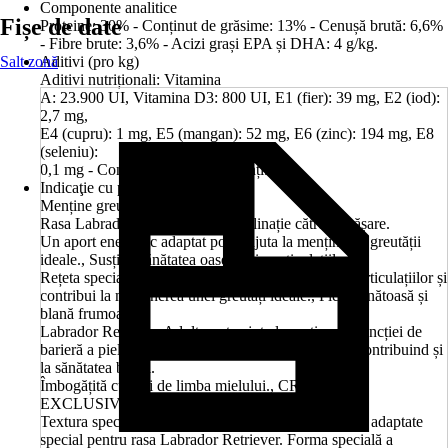
Componente analitice
Fișe de date
Proteine: 30% - Conținut de grăsime: 13% - Cenușă brută: 6,6%
- Fibre brute: 3,6% - Acizi grași EPA și DHA: 4 g/kg.
Salt zonă
Aditivi (pro kg)
Aditivi nutriționali: Vitamina
A: 23.900 UI, Vitamina D3: 800 UI, E1 (fier): 39 mg, E2 (iod):
2,7 mg,
E4 (cupru): 1 mg, E5 (mangan): 52 mg, E6 (zinc): 194 mg, E8
(seleniu):
0,1 mg - Conservanți - Antioxidanți.
Indicaţie cu privire la hrănire
Menține greutatea ideală
Rasa Labrador Retriever are o înclinație către îngrășare.
Un aport energetic adaptat poate ajuta la menținerea greutății
ideale., Susține sănătatea oaselor și a articulațiilor
Rețeta specială poate susține sănătatea oaselor și a articulațiilor și
contribui la menținerea unei greutăți ideale., Piele sănătoasă și
blană frumoasă
Labrador Retriever Adult poate ajuta la susținerea funcției de
barieră a pielii și la sănătatea pielii(EPA & DHA), contribuind și
la sănătatea blănii.
Îmbogățită cu ulei de limba mielului., CROCHETE
EXCLUSIVE
Textura specială a crochetelor, precum și rețeta, sunt adaptate
special pentru rasa Labrador Retriever. Forma specială a