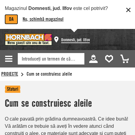
Magazinul
Domnesti, jud. Ilfov
este cel potrivit?
DA
Nu, schimbă magazinul
Domnesti, jud. Ilfov