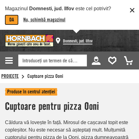
Magazinul
Domnesti, jud. Ilfov
este cel potrivit?
DA
Nu, schimbă magazinul
Domnesti, jud. Ilfov