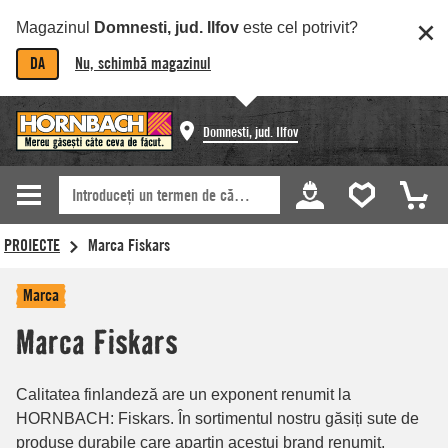
Magazinul
Domnesti, jud. Ilfov
este cel potrivit?
DA
Nu, schimbă magazinul
Domnesti, jud. Ilfov