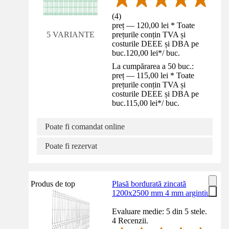
(
4
)
preț — 120,00 lei * Toate
prețurile conțin TVA și
5 VARIANTE
costurile DEEE și DBA pe
buc.
120,00 lei
*
/
buc.
La cumpărarea a 50 buc.:
preț — 115,00 lei * Toate
prețurile conțin TVA și
costurile DEEE și DBA pe
buc.
115,00 lei
*
/
buc.
Poate fi comandat online
Poate fi rezervat
Produs de top
Plasă bordurată zincată
1200x2500 mm 4 mm argintiu
Evaluare medie: 5 din 5 stele.
4 Recenzii.