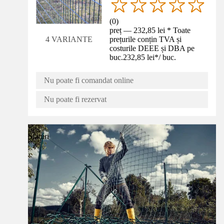
(
0
)
preț — 232,85 lei * Toate
prețurile conțin TVA și
4 VARIANTE
costurile DEEE și DBA pe
buc.
232,85 lei
*
/
buc.
Nu poate fi comandat online
Nu poate fi rezervat
Sfaturi