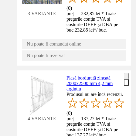
(
0
)
preț — 232,85 lei * Toate
3 VARIANTE
prețurile conțin TVA și
costurile DEEE și DBA pe
buc.
232,85 lei
*
/
buc.
Nu poate fi comandat online
Nu poate fi rezervat
Plasă bordurată zincată
2000x2500 mm 4,2 mm
argintiu
Produsul nu are încă recenzii.
(
0
)
preț — 137,27 lei * Toate
4 VARIANTE
prețurile conțin TVA și
costurile DEEE și DBA pe
buc.
137,27 lei
*
/
buc.