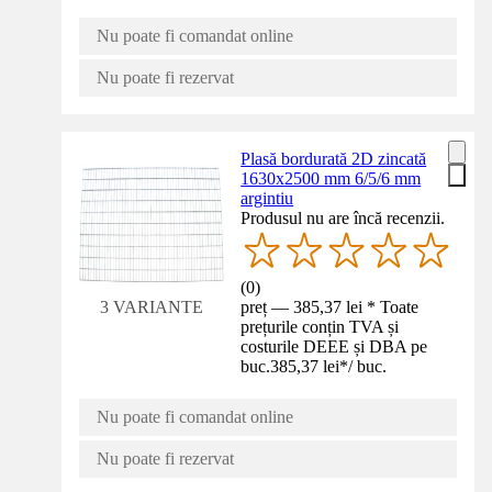
Nu poate fi comandat online
Nu poate fi rezervat
Plasă bordurată 2D zincată
1630x2500 mm 6/5/6 mm
argintiu
Produsul nu are încă recenzii.
(
0
)
preț — 385,37 lei * Toate
3 VARIANTE
prețurile conțin TVA și
costurile DEEE și DBA pe
buc.
385,37 lei
*
/
buc.
Nu poate fi comandat online
Nu poate fi rezervat