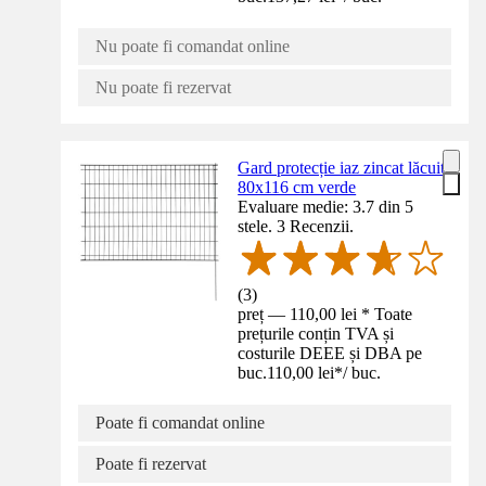
Nu poate fi comandat online
Nu poate fi rezervat
Gard protecție iaz zincat lăcuit
80x116 cm verde
Evaluare medie: 3.7 din 5
stele. 3 Recenzii.
(
3
)
preț — 110,00 lei * Toate
prețurile conțin TVA și
costurile DEEE și DBA pe
buc.
110,00 lei
*
/
buc.
Poate fi comandat online
Poate fi rezervat