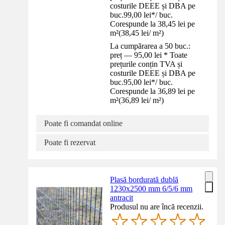
costurile DEEE și DBA pe
buc.
99,00 lei
*
/
buc.
Corespunde la 38,45 lei pe
m²
(
38,45 lei
/
m²
)
La cumpărarea a 50 buc.:
preț — 95,00 lei * Toate
prețurile conțin TVA și
costurile DEEE și DBA pe
buc.
95,00 lei
*
/
buc.
Corespunde la 36,89 lei pe
m²
(
36,89 lei
/
m²
)
Poate fi comandat online
Poate fi rezervat
Plasă bordurată dublă
1230x2500 mm 6/5/6 mm
antracit
Produsul nu are încă recenzii.