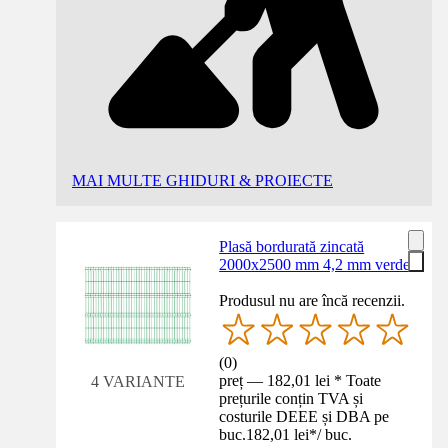
MAI MULTE GHIDURI & PROIECTE
Plasă bordurată zincată
2000x2500 mm 4,2 mm verde
Produsul nu are încă recenzii.
(
0
)
preț — 182,01 lei * Toate
4 VARIANTE
prețurile conțin TVA și
costurile DEEE și DBA pe
buc.
182,01 lei
*
/
buc.