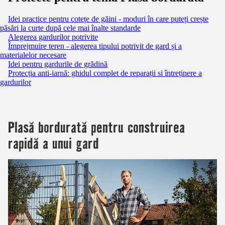
Idei practice pentru cotețe de găini - moduri în care puteți crește
păsări la curte după cele mai înalte standarde
Alegerea gardurilor potrivite
Împrejmuire teren - alegerea tipului potrivit de gard și a
materialelor necesare
Idei pentru gardurile de grădină
Protecția anti-iarnă: ghidul complet de reparații si întreținere a
gardurilor