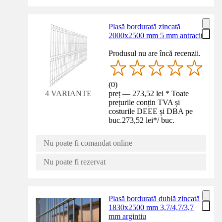
Plasă bordurată zincată
2000x2500 mm 5 mm antracit
Produsul nu are încă recenzii.
(
0
)
preț — 273,52 lei * Toate
4 VARIANTE
prețurile conțin TVA și
costurile DEEE și DBA pe
buc.
273,52 lei
*
/
buc.
Nu poate fi comandat online
Nu poate fi rezervat
Plasă bordurată dublă zincată
1830x2500 mm 3,7/4,7/3,7
mm argintiu