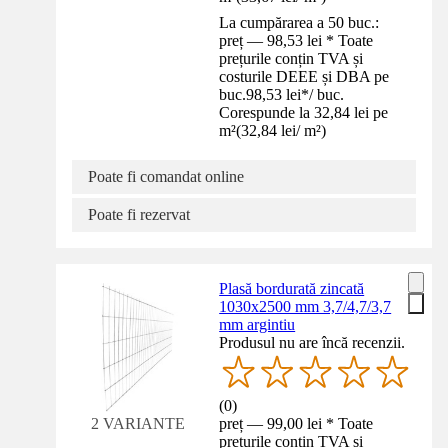
La cumpărarea a 50 buc.:
preț — 98,53 lei * Toate
prețurile conțin TVA și
costurile DEEE și DBA pe
buc.
98,53 lei
*
/
buc.
Corespunde la 32,84 lei pe
m²
(
32,84 lei
/
m²
)
Poate fi comandat online
Poate fi rezervat
Plasă bordurată zincată
1030x2500 mm 3,7/4,7/3,7
mm argintiu
Produsul nu are încă recenzii.
(
0
)
preț — 99,00 lei * Toate
2 VARIANTE
prețurile conțin TVA și