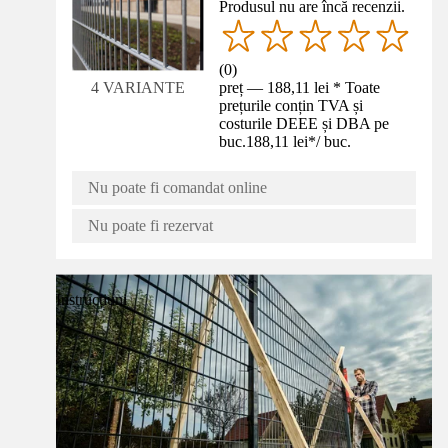
Produsul nu are încă recenzii.
(
0
)
preț — 188,11 lei * Toate
4 VARIANTE
prețurile conțin TVA și
costurile DEEE și DBA pe
buc.
188,11 lei
*
/
buc.
Nu poate fi comandat online
Nu poate fi rezervat
Instrucțiuni