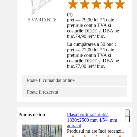
(
4
)
preț — 79,90 lei * Toate
5 VARIANTE
prețurile conțin TVA și
costurile DEEE și DBA pe
buc.
79,90 lei
*
/
buc.
La cumpărarea a 50 buc.:
preț — 77,00 lei * Toate
prețurile conțin TVA și
costurile DEEE și DBA pe
buc.
77,00 lei
*
/
buc.
Poate fi comandat online
Poate fi rezervat
Produs de top
Plasă bordurată dublă
1830x2500 mm 4/5/4 mm
antracit
Produsul nu are încă recenzii.