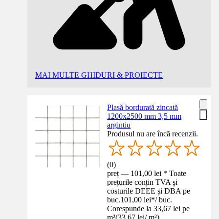
MAI MULTE GHIDURI & PROIECTE
Plasă bordurată zincată
1200x2500 mm 3,5 mm
argintiu
Produsul nu are încă recenzii.
(
0
)
preț — 101,00 lei * Toate
prețurile conțin TVA și
costurile DEEE și DBA pe
buc.
101,00 lei
*
/
buc.
Corespunde la 33,67 lei pe
m²
(
33,67 lei
/
m²
)