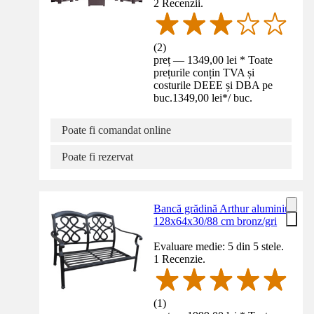
2 Recenzii.
(
2
)
preț — 1349,00 lei * Toate
prețurile conțin TVA și
costurile DEEE și DBA pe
buc.
1349,00 lei
*
/
buc.
Poate fi comandat online
Poate fi rezervat
Bancă grădină Arthur aluminiu
128x64x30/88 cm bronz/gri
Evaluare medie: 5 din 5 stele.
1 Recenzie.
(
1
)