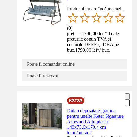
Produsul nu are încă recenzii.
(
0
)
preț — 1790,00 lei * Toate
prețurile conțin TVA și
costurile DEEE și DBA pe
buc.
1790,00 lei
*
/
buc.
Poate fi comandat online
Poate fi rezervat
Dulap depozitare grădină
pentru unelte Keter Signature
Ashwood Alto plastic
140x73,6x170,4 cm
lemn/antracit