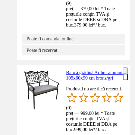
(
9
)
preț — 379,00 lei * Toate
prețurile conțin TVA și
costurile DEEE și DBA pe
buc.
379,00 lei
*
/
buc.
Poate fi comandat online
Poate fi rezervat
Bancă grădină Arthur aluminiu
105x60x90 cm bronz/gri
Produsul nu are încă recenzii.
(
0
)
preț — 999,00 lei * Toate
prețurile conțin TVA și
costurile DEEE și DBA pe
buc.
999,00 lei
*
/
buc.