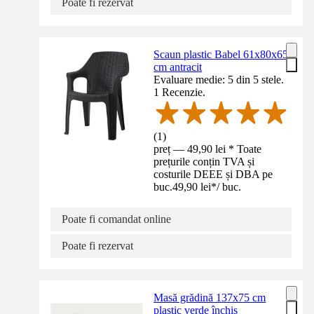
Poate fi rezervat
Scaun plastic Babel 61x80x65
cm antracit
Evaluare medie: 5 din 5 stele.
1 Recenzie.
(
1
)
preț — 49,90 lei * Toate
prețurile conțin TVA și
costurile DEEE și DBA pe
buc.
49,90 lei
*
/
buc.
Poate fi comandat online
Poate fi rezervat
Masă grădină 137x75 cm
plastic verde închis