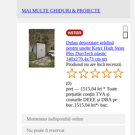
MAI MULTE GHIDURI & PROIECTE
Dulap depozitare grădină
pentru unelte Keter High Store
Plus DuoTech plastic
140x170,4x73 cm gri
Produsul nu are încă recenzii.
(
0
)
preț — 1515,04 lei * Toate
prețurile conțin TVA și
costurile DEEE și DBA pe
buc.
1515,04 lei
*
/
buc.
Momentan indisponibil online
Nu poate fi rezervat