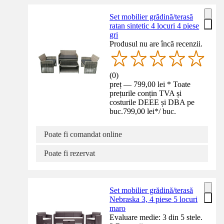
Set mobilier grădină/terasă
ratan sintetic 4 locuri 4 piese
gri
Produsul nu are încă recenzii.
(
0
)
preț — 799,00 lei * Toate
prețurile conțin TVA și
costurile DEEE și DBA pe
buc.
799,00 lei
*
/
buc.
Poate fi comandat online
Poate fi rezervat
Set mobilier grădină/terasă
Nebraska 3, 4 piese 5 locuri
maro
Evaluare medie: 3 din 5 stele.