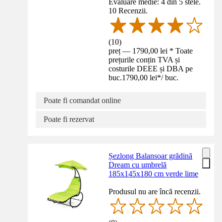
Evaluare medie: 4 din 5 stele.
10 Recenzii.
(
10
)
preț — 1790,00 lei * Toate
prețurile conțin TVA și
costurile DEEE și DBA pe
buc.
1790,00 lei
*
/
buc.
Poate fi comandat online
Poate fi rezervat
Șezlong Balansoar grădină
Dream cu umbrelă
185x145x180 cm verde lime
Produsul nu are încă recenzii.