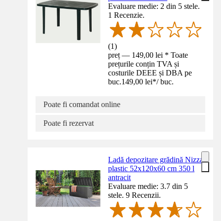
Evaluare medie: 2 din 5 stele.
1 Recenzie.
(
1
)
preț — 149,00 lei * Toate
prețurile conțin TVA și
costurile DEEE și DBA pe
buc.
149,00 lei
*
/
buc.
Poate fi comandat online
Poate fi rezervat
Ladă depozitare grădină Nizza
plastic 52x120x60 cm 350 l
antracit
Evaluare medie: 3.7 din 5
stele. 9 Recenzii.