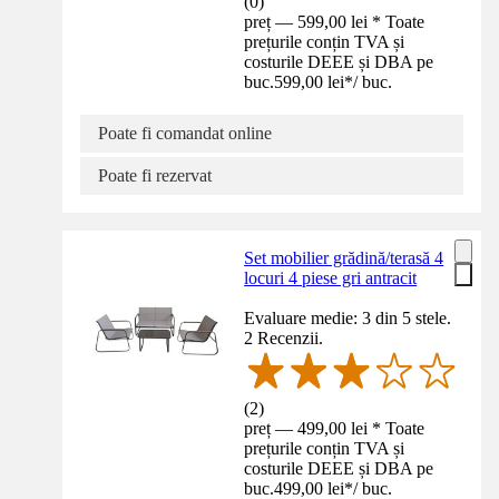
(
0
)
preț — 599,00 lei * Toate
prețurile conțin TVA și
costurile DEEE și DBA pe
buc.
599,00 lei
*
/
buc.
Poate fi comandat online
Poate fi rezervat
Set mobilier grădină/terasă 4
locuri 4 piese gri antracit
Evaluare medie: 3 din 5 stele.
2 Recenzii.
(
2
)
preț — 499,00 lei * Toate
prețurile conțin TVA și
costurile DEEE și DBA pe
buc.
499,00 lei
*
/
buc.