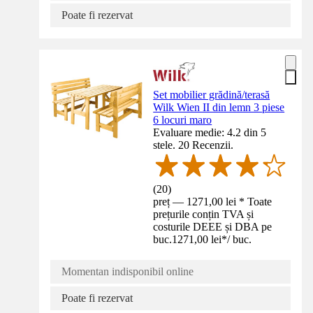
Poate fi rezervat
Set mobilier grădină/terasă
Wilk Wien II din lemn 3 piese
6 locuri maro
Evaluare medie: 4.2 din 5
stele. 20 Recenzii.
(
20
)
preț — 1271,00 lei * Toate
prețurile conțin TVA și
costurile DEEE și DBA pe
buc.
1271,00 lei
*
/
buc.
Momentan indisponibil online
Poate fi rezervat