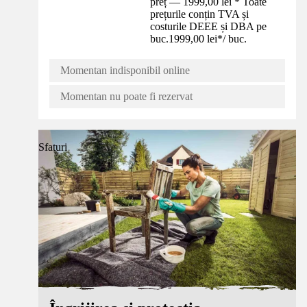
preț — 1999,00 lei * Toate
prețurile conțin TVA și
costurile DEEE și DBA pe
buc.
1999,00 lei
*
/
buc.
Momentan indisponibil online
Momentan nu poate fi rezervat
Sfaturi