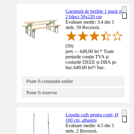
Garnitură de berărie 1 masă și
2 bănci 50x220 cm
Evaluare medie: 3.4 din 5
stele. 59 Recenzii.
(
59
)
preț — 649,00 lei * Toate
prețurile conțin TVA și
costurile DEEE și DBA pe
buc.
649,00 lei
*
/
buc.
Poate fi comandat online
Poate fi rezervat
Leagăn cuib pentru copii, Ø
100 cm, albastru
Evaluare medie: 4.5 din 5
stele. 2 Recenzii.