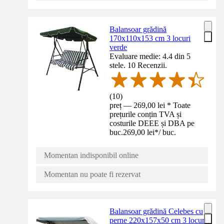
Balansoar grădină
170x110x153 cm 3 locuri
verde
Evaluare medie: 4.4 din 5
stele. 10 Recenzii.
(
10
)
preț — 269,00 lei * Toate
prețurile conțin TVA și
costurile DEEE și DBA pe
buc.
269,00 lei
*
/
buc.
Momentan indisponibil online
Momentan nu poate fi rezervat
Balansoar grădină Celebes cu
perne 220x157x50 cm 3 locuri