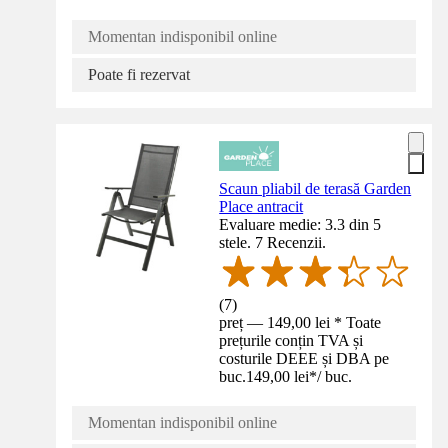
Momentan indisponibil online
Poate fi rezervat
Scaun pliabil de terasă Garden
Place antracit
Evaluare medie: 3.3 din 5
stele. 7 Recenzii.
(
7
)
preț — 149,00 lei * Toate
prețurile conțin TVA și
costurile DEEE și DBA pe
buc.
149,00 lei
*
/
buc.
Momentan indisponibil online