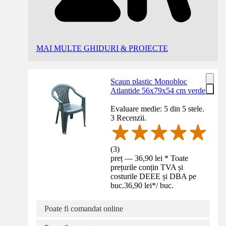
MAI MULTE GHIDURI & PROIECTE
Scaun plastic Monobloc
Atlantide 56x79x54 cm verde
Evaluare medie: 5 din 5 stele.
3 Recenzii.
(
3
)
preț — 36,90 lei * Toate
prețurile conțin TVA și
costurile DEEE și DBA pe
buc.
36,90 lei
*
/
buc.
Poate fi comandat online