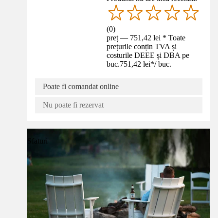
(
0
)
preț — 751,42 lei * Toate
prețurile conțin TVA și
costurile DEEE și DBA pe
buc.
751,42 lei
*
/
buc.
Poate fi comandat online
Nu poate fi rezervat
Sfaturi