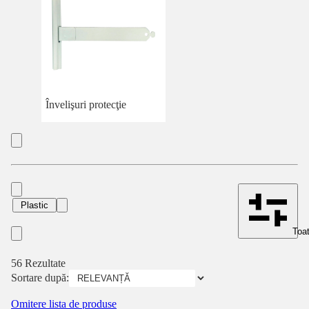
Învelişuri protecţie
Plastic
Toat
56 Rezultate
Sortare după:
Omitere lista de produse