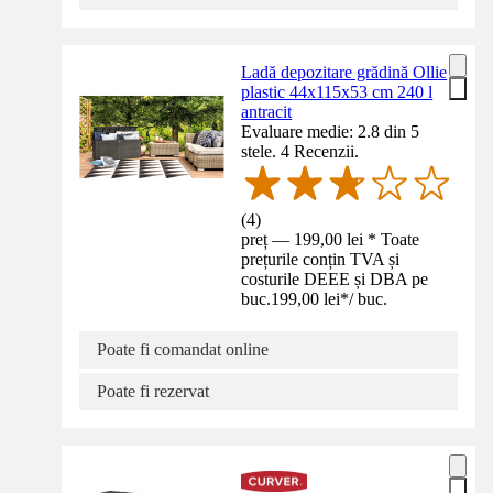
Ladă depozitare grădină Ollie
plastic 44x115x53 cm 240 l
antracit
Evaluare medie: 2.8 din 5
stele. 4 Recenzii.
(
4
)
preț — 199,00 lei * Toate
prețurile conțin TVA și
costurile DEEE și DBA pe
buc.
199,00 lei
*
/
buc.
Poate fi comandat online
Poate fi rezervat