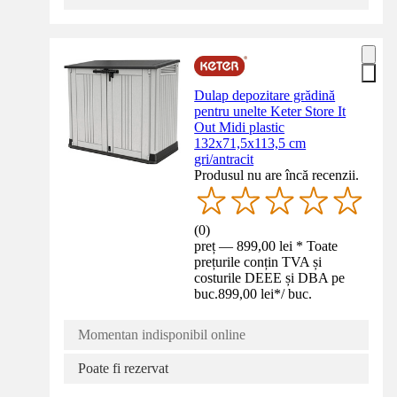
Dulap depozitare grădină
pentru unelte Keter Store It
Out Midi plastic
132x71,5x113,5 cm
gri/antracit
Produsul nu are încă recenzii.
(
0
)
preț — 899,00 lei * Toate
prețurile conțin TVA și
costurile DEEE și DBA pe
buc.
899,00 lei
*
/
buc.
Momentan indisponibil online
Poate fi rezervat