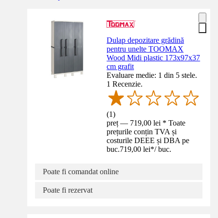
Dulap depozitare grădină
pentru unelte TOOMAX
Wood Midi plastic 173x97x37
cm grafit
Evaluare medie: 1 din 5 stele.
1 Recenzie.
(
1
)
preț — 719,00 lei * Toate
prețurile conțin TVA și
costurile DEEE și DBA pe
buc.
719,00 lei
*
/
buc.
Poate fi comandat online
Poate fi rezervat