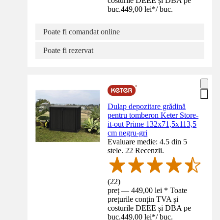
costurile DEEE și DBA pe
buc.
449,00 lei
*
/
buc.
Poate fi comandat online
Poate fi rezervat
Dulap depozitare grădină
pentru tomberon Keter Store-
it-out Prime 132x71,5x113,5
cm negru-gri
Evaluare medie: 4.5 din 5
stele. 22 Recenzii.
(
22
)
preț — 449,00 lei * Toate
prețurile conțin TVA și
costurile DEEE și DBA pe
buc.
449,00 lei
*
/
buc.