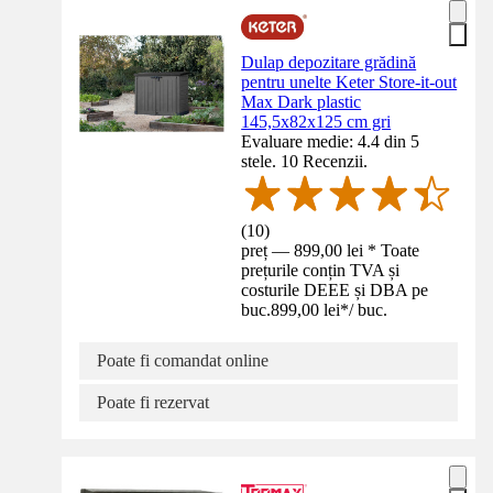
Dulap depozitare grădină
pentru unelte Keter Store-it-out
Max Dark plastic
145,5x82x125 cm gri
Evaluare medie: 4.4 din 5
stele. 10 Recenzii.
(
10
)
preț — 899,00 lei * Toate
prețurile conțin TVA și
costurile DEEE și DBA pe
buc.
899,00 lei
*
/
buc.
Poate fi comandat online
Poate fi rezervat