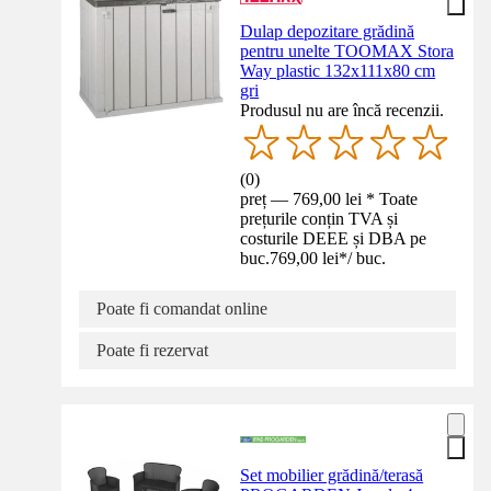
Dulap depozitare grădină
pentru unelte TOOMAX Stora
Way plastic 132x111x80 cm
gri
Produsul nu are încă recenzii.
(
0
)
preț — 769,00 lei * Toate
prețurile conțin TVA și
costurile DEEE și DBA pe
buc.
769,00 lei
*
/
buc.
Poate fi comandat online
Poate fi rezervat
Set mobilier grădină/terasă