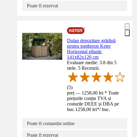
Poate fi rezervat
Dulap depozitare grădină
pentru tomberon Keter
Horizontal pllastic
141x82x120 cm
Evaluare medie: 3.8 din 5
stele. 5 Recenzii.
(
5
)
preț — 1258,00 lei * Toate
prețurile conțin TVA și
costurile DEEE și DBA pe
buc.
1258,00 lei
*
/
buc.
Poate fi comandat online
Poate fi rezervat