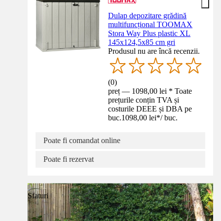
Dulap depozitare grădină
multifuncțional TOOMAX
Stora Way Plus plastic XL
145x124,5x85 cm gri
Produsul nu are încă recenzii.
(
0
)
preț — 1098,00 lei * Toate
prețurile conțin TVA și
costurile DEEE și DBA pe
buc.
1098,00 lei
*
/
buc.
Poate fi comandat online
Poate fi rezervat
Sfaturi