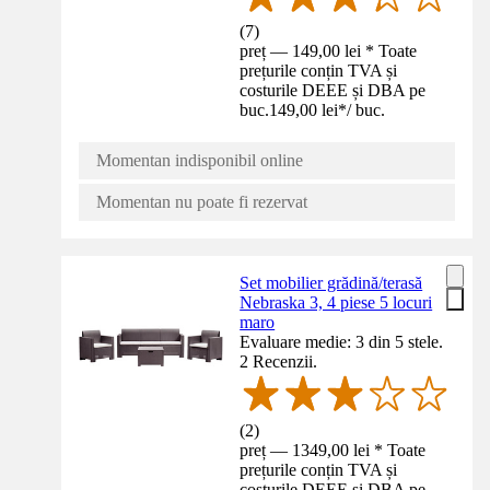
(
7
)
preț — 149,00 lei * Toate
prețurile conțin TVA și
costurile DEEE și DBA pe
buc.
149,00 lei
*
/
buc.
Momentan indisponibil online
Momentan nu poate fi rezervat
Set mobilier grădină/terasă
Nebraska 3, 4 piese 5 locuri
maro
Evaluare medie: 3 din 5 stele.
2 Recenzii.
(
2
)
preț — 1349,00 lei * Toate
prețurile conțin TVA și
costurile DEEE și DBA pe