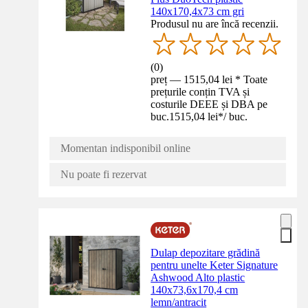
140x170,4x73 cm gri
Produsul nu are încă recenzii.
(
0
)
preț — 1515,04 lei * Toate
prețurile conțin TVA și
costurile DEEE și DBA pe
buc.
1515,04 lei
*
/
buc.
Momentan indisponibil online
Nu poate fi rezervat
Dulap depozitare grădină
pentru unelte Keter Signature
Ashwood Alto plastic
140x73,6x170,4 cm
lemn/antracit