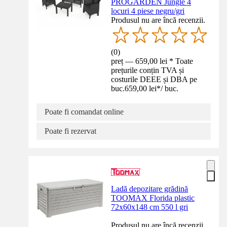
PROGARDEN Jungle 4
locuri 4 piese negru/gri
Produsul nu are încă recenzii.
(
0
)
preț — 659,00 lei * Toate
prețurile conțin TVA și
costurile DEEE și DBA pe
buc.
659,00 lei
*
/
buc.
Poate fi comandat online
Poate fi rezervat
Ladă depozitare grădină
TOOMAX Florida plastic
72x60x148 cm 550 l gri
Produsul nu are încă recenzii.