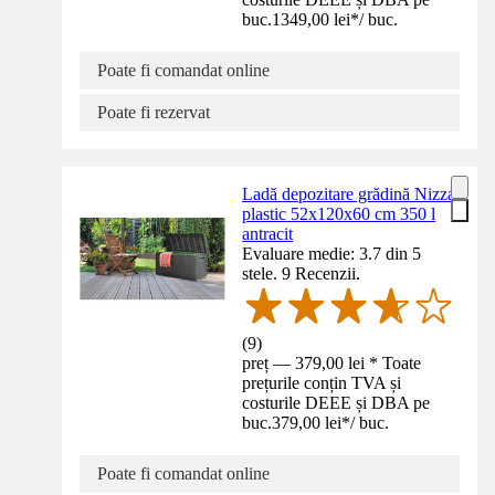
buc.
1349,00 lei
*
/
buc.
Poate fi comandat online
Poate fi rezervat
Ladă depozitare grădină Nizza
plastic 52x120x60 cm 350 l
antracit
Evaluare medie: 3.7 din 5
stele. 9 Recenzii.
(
9
)
preț — 379,00 lei * Toate
prețurile conțin TVA și
costurile DEEE și DBA pe
buc.
379,00 lei
*
/
buc.
Poate fi comandat online