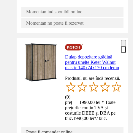
Momentan indisponibil online
Momentan nu poate fi rezervat
Dulap depozitare grădină
pentru unelte Keter Walnut
plastic 140x74x170 cm lemn
Produsul nu are încă recenzii.
(
0
)
preț — 1990,00 lei * Toate
prețurile conțin TVA și
costurile DEEE și DBA pe
buc.
1990,00 lei
*
/
buc.
Poate fi comandat online