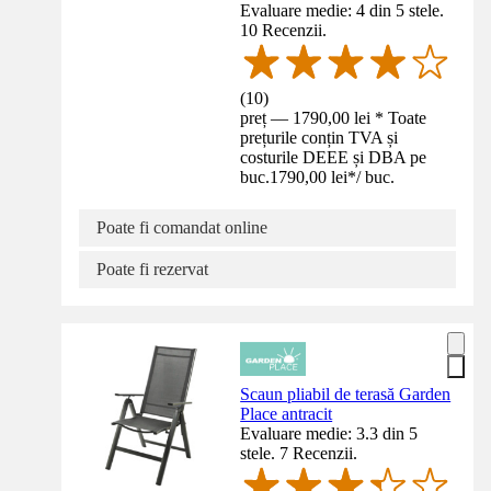
Evaluare medie: 4 din 5 stele.
10 Recenzii.
(
10
)
preț — 1790,00 lei * Toate
prețurile conțin TVA și
costurile DEEE și DBA pe
buc.
1790,00 lei
*
/
buc.
Poate fi comandat online
Poate fi rezervat
Scaun pliabil de terasă Garden
Place antracit
Evaluare medie: 3.3 din 5
stele. 7 Recenzii.