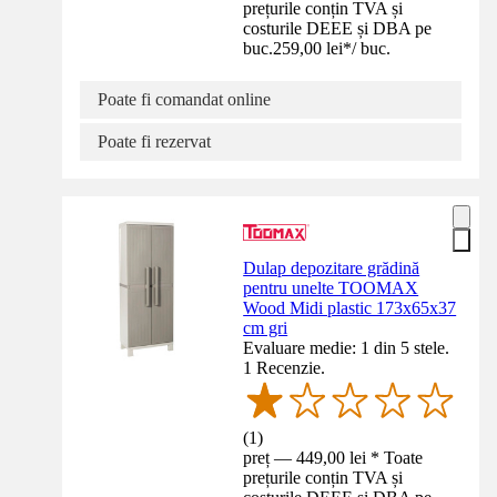
prețurile conțin TVA și
costurile DEEE și DBA pe
buc.
259,00 lei
*
/
buc.
Poate fi comandat online
Poate fi rezervat
Dulap depozitare grădină
pentru unelte TOOMAX
Wood Midi plastic 173x65x37
cm gri
Evaluare medie: 1 din 5 stele.
1 Recenzie.
(
1
)
preț — 449,00 lei * Toate
prețurile conțin TVA și