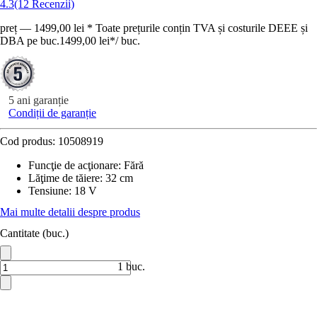
4.3
(12 Recenzii)
preț — 1499,00 lei * Toate prețurile conțin TVA și costurile DEEE și
DBA pe buc.
1499,00 lei
*
/
buc.
5 ani garanție
Condiții de garanție
Cod produs:
10508919
Funcţie de acţionare
:
Fără
Lăţime de tăiere
:
32 cm
Tensiune
:
18 V
Mai multe detalii despre produs
Cantitate (buc.)
1 buc.