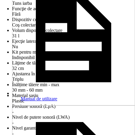
Tuns iarba
Funcţie de acţionare
Fără
Dispozitiv colectare
Coş colectare
Volum dispozitiv colectare
31 l
Ejecţie laterală
Nu
Kit pentru mulcire
Indisponibil
Lăţime de tăiere
32 cm
Ajustarea în înălţime
Triplu
Înălțime tăiere min - max
30 mm - 60 mm
Material șasiu
Manual de utilizare
Plastic
Presiune sonoră (LpA)
-
Nivel de putere sonoră (LWA)
-
Nivel garantat de putere sonoră (LWAg)
-