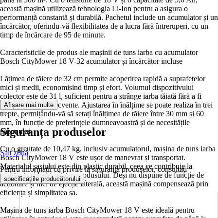
această mașină utilizează tehnologia Li-Ion pentru a asigura o
performanță constantă și durabilă. Pachetul include un acumulator și un
încărcător, oferindu-vă flexibilitatea de a lucra fără întreruperi, cu un
timp de încărcare de 95 de minute.
Caracteristicile de produs ale mașinii de tuns iarba cu acumulator
Bosch CityMower 18 V-32 acumulator și încărcător incluse
Lățimea de tăiere de 32 cm permite acoperirea rapidă a suprafețelor
mici și medii, economisind timp și efort. Volumul dispozitivului
colector este de 31 l, suficient pentru a strânge iarba tăiată fără a fi
nevoie de goliri frecvente. Ajustarea în înălțime se poate realiza în trei
Afișare mai multe
trepte, permițându-vă să setați înălțimea de tăiere între 30 mm și 60
mm, în funcție de preferințele dumneavoastră și de necesitățile
Siguranța produselor
gazonului.
Cu o greutate de 10,47 kg, inclusiv acumulatorul, mașina de tuns iarba
Salt zonă
Bosch CityMower 18 V este ușor de manevrat și transportat.
Materialul șasiului este din plastic durabil, ceea ce contribuie la
Pentru informații cu privire la siguranța produselor, consultați
rezistența și longevitatea produsului. Deși nu dispune de funcție de
.
specificațiile producătorului
acționare și nici de ejecție laterală, această mașină compensează prin
eficiența și simplitatea sa.
Mașina de tuns iarba Bosch CityMower 18 V este ideală pentru