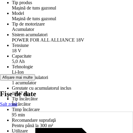
Tip produs
Maşină de tuns gazonul
Model
Maşină de tuns gazonul
Tip de motorizare
Acumulator
Sistem acumulatori
POWER FOR ALL ALLIANCE 18V
Tensiune
18 V
Capacitate
5,0 Ah
Tehnologie
Li-Ion
Număr acumulatori
Afișare mai multe
1 acumulator
Greutate cu acumulatorul inclus
Fișe de date
10,47 kg
Tip încărcător
Salt zonă
Încărcător
Timp încărcare
95 min
Recomandare suprafaţă
Pentru până la 300 m²
Utilizare