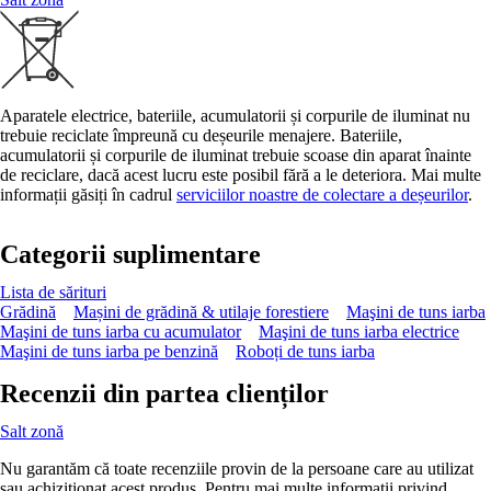
Aparatele electrice, bateriile, acumulatorii și corpurile de iluminat nu
trebuie reciclate împreună cu deșeurile menajere. Bateriile,
acumulatorii și corpurile de iluminat trebuie scoase din aparat înainte
de reciclare, dacă acest lucru este posibil fără a le deteriora. Mai multe
informații găsiți în cadrul
serviciilor noastre de colectare a deșeurilor
.
Categorii suplimentare
Lista de sărituri
Grădină
Mașini de grădină & utilaje forestiere
Maşini de tuns iarba
Maşini de tuns iarba cu acumulator
Maşini de tuns iarba electrice
Maşini de tuns iarba pe benzină
Roboți de tuns iarba
Recenzii din partea clienților
Salt zonă
Nu garantăm că toate recenziile provin de la persoane care au utilizat
sau achiziționat acest produs. Pentru mai multe informații privind