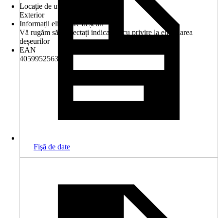
Locație de utilizare
Exterior
Informații eliminare deșeuri
Vă rugăm să respectați indicațiile cu privire la eliminarea
deșeurilor
EAN
4059952563015
Fişă de date