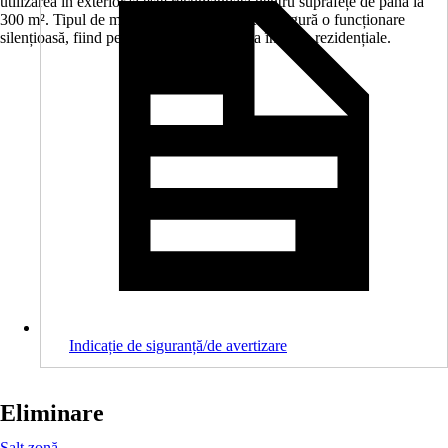
utilizarea în exterior și este recomandată pentru suprafețe de până la
300 m². Tipul de motorizare pe acumulator asigură o funcționare
silențioasă, fiind perfectă pentru utilizarea în zone rezidențiale.
Indicație de siguranță/de avertizare
Eliminare
Salt zonă