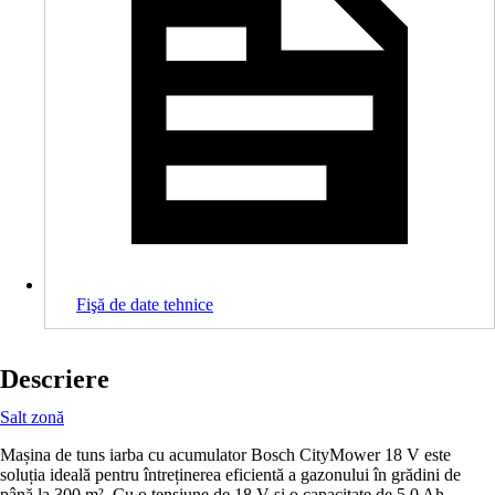
Fişă de date tehnice
Descriere
Salt zonă
Mașina de tuns iarba cu acumulator Bosch CityMower 18 V este
soluția ideală pentru întreținerea eficientă a gazonului în grădini de
până la 300 m². Cu o tensiune de 18 V și o capacitate de 5,0 Ah,