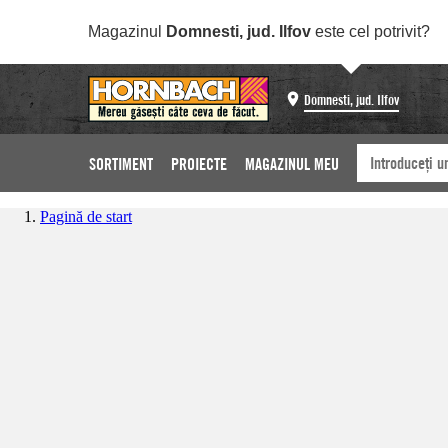
Magazinul
Domnesti, jud. Ilfov
este cel potrivit?
Domnesti, jud. Ilfov
SORTIMENT
PROIECTE
MAGAZINUL MEU
Pagină de start