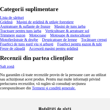
Categorii suplimentare
Lista de sărituri
Grădină
Mașini de grădină & utilaje forestiere
Aspiratoare & suflante de frunze
Maşini de tuns iarba
Tractoare pentru tuns iarba
Verticultoare & aeratoare sol
Trimmere gazon
Motocoase
Motosape & motocultoare
Motofierăstraie & drujbe
Despicatoare de lemne
Tocătoare crengi
Foarfeci de tuns gard viu și arbuști
Foarfeci pentru gazon & tufe
Freze de zăpadă
Accesorii maşini pentru grădină
Recenzii din partea clienților
Salt zonă
Nu garantăm că toate recenziile provin de la persoane care au utilizat
sau achiziționat acest produs. Pentru mai multe informații privind
prelucrarea recenziilor, vă rugăm să consultați secțiunea
corespunzătoare din
Termeni și condiții generale.
Modalități de plată