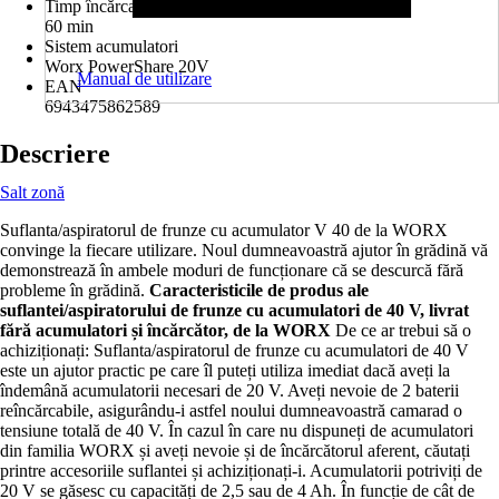
Timp încărcare
60 min
Sistem acumulatori
Worx PowerShare 20V
Manual de utilizare
EAN
6943475862589
Descriere
Salt zonă
Suflanta/aspiratorul de frunze cu acumulator V 40 de la WORX
convinge la fiecare utilizare. Noul dumneavoastră ajutor în grădină vă
demonstrează în ambele moduri de funcționare că se descurcă fără
probleme în grădină.
Caracteristicile de produs ale
suflantei/aspiratorului de frunze cu acumulatori de 40 V, livrat
fără acumulatori și încărcător, de la WORX
De ce ar trebui să o
achiziționați: Suflanta/aspiratorul de frunze cu acumulatori de 40 V
este un ajutor practic pe care îl puteți utiliza imediat dacă aveți la
îndemână acumulatorii necesari de 20 V. Aveți nevoie de 2 baterii
reîncărcabile, asigurându-i astfel noului dumneavoastră camarad o
tensiune totală de 40 V. În cazul în care nu dispuneți de acumulatori
din familia WORX și aveți nevoie și de încărcătorul aferent, căutați
printre accesoriile suflantei și achiziționați-i. Acumulatorii potriviți de
20 V se găsesc cu capacități de 2,5 sau de 4 Ah. În funcție de cât de