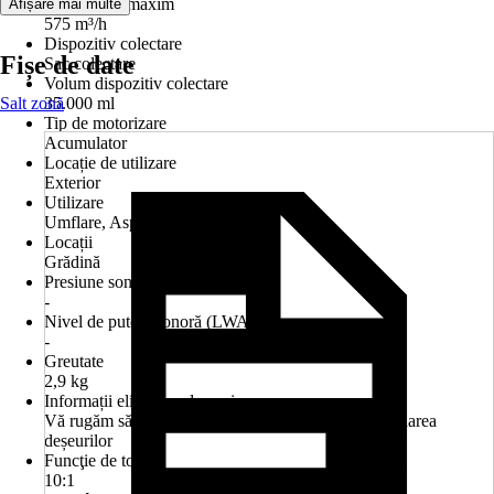
Volum flux maxim
Afișare mai multe
575 m³/h
Dispozitiv colectare
Fișe de date
Sac colectare
Volum dispozitiv colectare
Salt zonă
35.000 ml
Tip de motorizare
Acumulator
Locație de utilizare
Exterior
Utilizare
Umflare, Aspirare
Locații
Grădină
Presiune sonoră (LpA)
-
Nivel de putere sonoră (LWA)
-
Greutate
2,9 kg
Informații eliminare deșeuri
Vă rugăm să respectați indicațiile cu privire la eliminarea
deșeurilor
Funcţie de tocare
10:1