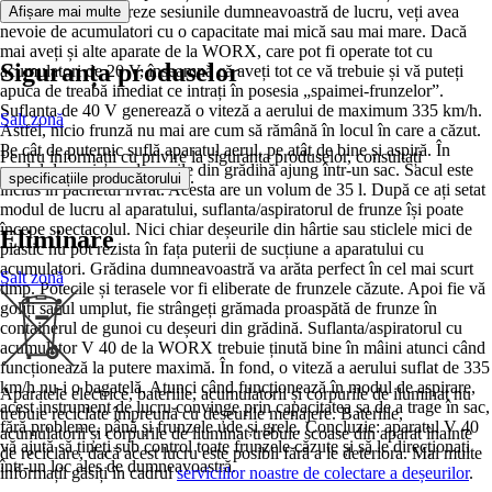
mult plănuiți să dureze sesiunile dumneavoastră de lucru, veți avea
Afișare mai multe
nevoie de acumulatori cu o capacitate mai mică sau mai mare. Dacă
mai aveți și alte aparate de la WORX, care pot fi operate tot cu
Siguranța produselor
acumulatori de 20 V, înseamnă că aveți tot ce vă trebuie și vă puteți
apuca de treabă imediat ce intrați în posesia „spaimei-frunzelor”.
Suflanta de 40 V generează o viteză a aerului de maximum 335 km/h.
Salt zonă
Astfel, nicio frunză nu mai are cum să rămână în locul în care a căzut.
Pe cât de puternic suflă aparatul aerul, pe atât de bine și aspiră. În
Pentru informații cu privire la siguranța produselor, consultați
modul de aspirare, deșeurile din grădină ajung într-un sac. Sacul este
.
specificațiile producătorului
inclus în pachetul livrat. Acesta are un volum de 35 l. După ce ați setat
modul de lucru al aparatului, suflanta/aspiratorul de frunze își poate
începe spectacolul. Nici chiar deșeurile din hârtie sau sticlele mici de
Eliminare
plastic nu pot rezista în fața puterii de sucțiune a aparatului cu
acumulatori. Grădina dumneavoastră va arăta perfect în cel mai scurt
Salt zonă
timp. Potecile și terasele vor fi eliberate de frunzele căzute. Apoi fie vă
goliți sacul umplut, fie strângeți grămada proaspătă de frunze în
containerul de gunoi cu deșeuri din grădină. Suflanta/aspiratorul cu
acumulator V 40 de la WORX trebuie ținută bine în mâini atunci când
funcționează la putere maximă. În fond, o viteză a aerului suflat de 335
km/h nu-i o bagatelă. Atunci când funcționează în modul de aspirare,
Aparatele electrice, bateriile, acumulatorii și corpurile de iluminat nu
acest instrument de lucru convinge prin capacitatea sa de a trage în sac,
trebuie reciclate împreună cu deșeurile menajere. Bateriile,
fără probleme, până și frunzele ude și grele. Concluzie: aparatul V 40
acumulatorii și corpurile de iluminat trebuie scoase din aparat înainte
vă ajută să țineți sub control toate frunzele căzute și să le direcționați
de reciclare, dacă acest lucru este posibil fără a le deteriora. Mai multe
într-un loc ales de dumneavoastră.
informații găsiți în cadrul
serviciilor noastre de colectare a deșeurilor
.