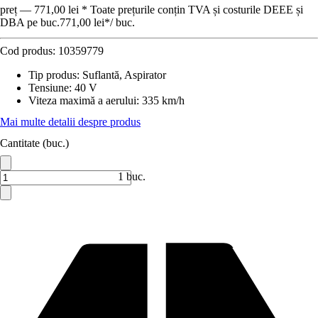
preț — 771,00 lei * Toate prețurile conțin TVA și costurile DEEE și
DBA pe buc.
771,00 lei
*
/
buc.
Cod produs:
10359779
Tip produs
:
Suflantă, Aspirator
Tensiune
:
40 V
Viteza maximă a aerului
:
335 km/h
Mai multe detalii despre produs
Cantitate (buc.)
1 buc.