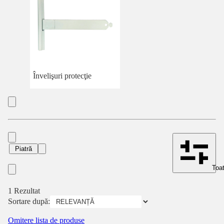
Învelişuri protecţie
Piatră
Toat
1 Rezultat
Sortare după:
Omitere lista de produse