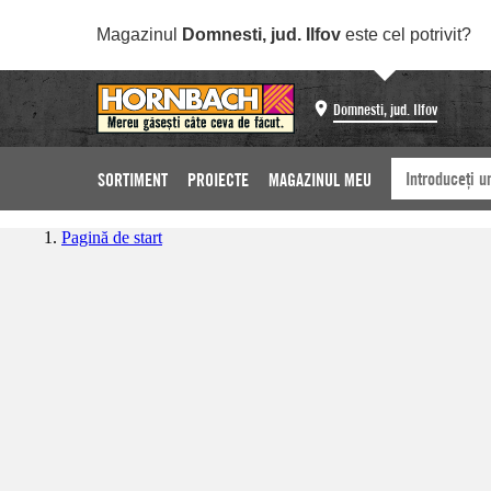
Magazinul
Domnesti, jud. Ilfov
este cel potrivit?
Domnesti, jud. Ilfov
SORTIMENT
PROIECTE
MAGAZINUL MEU
Pagină de start