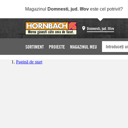
Magazinul
Domnesti, jud. Ilfov
este cel potrivit?
Domnesti, jud. Ilfov
SORTIMENT
PROIECTE
MAGAZINUL MEU
Pagină de start