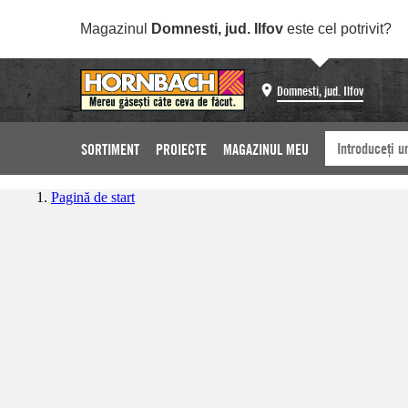
Magazinul
Domnesti, jud. Ilfov
este cel potrivit?
Domnesti, jud. Ilfov
SORTIMENT
PROIECTE
MAGAZINUL MEU
Pagină de start