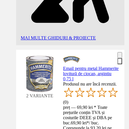
MAI MULTE GHIDURI & PROIECTE
Email pentru metal Hammerite
lovitură de ciocan, argintiu
0,75 l
Produsul nu are încă recenzii.
2 VARIANTE
(
0
)
preț — 69,90 lei * Toate
prețurile conțin TVA și
costurile DEEE și DBA pe
buc.
69,90 lei
*
/
buc.
Corespunde la 93,20 lei pe