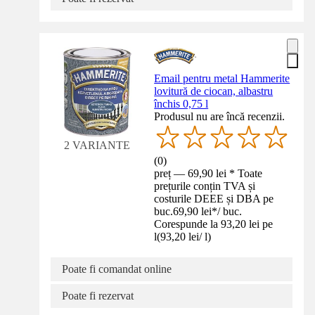
Email pentru metal Hammerite
lovitură de ciocan, albastru
închis 0,75 l
Produsul nu are încă recenzii.
2 VARIANTE
(
0
)
preț — 69,90 lei * Toate
prețurile conțin TVA și
costurile DEEE și DBA pe
buc.
69,90 lei
*
/
buc.
Corespunde la 93,20 lei pe
l
(
93,20 lei
/
l
)
Poate fi comandat online
Poate fi rezervat