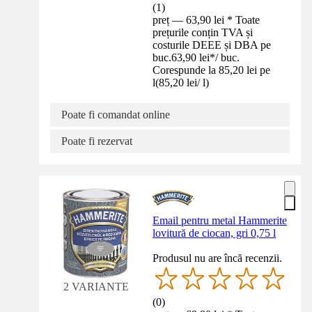
(
1
)
preț — 63,90 lei * Toate
prețurile conțin TVA și
costurile DEEE și DBA pe
buc.
63,90 lei
*
/
buc.
Corespunde la 85,20 lei pe
l
(
85,20 lei
/
l
)
Poate fi comandat online
Poate fi rezervat
Email pentru metal Hammerite
lovitură de ciocan, gri 0,75 l
Produsul nu are încă recenzii.
2 VARIANTE
(
0
)