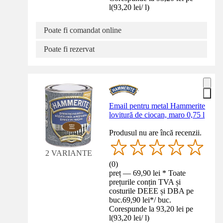
l
(
93,20 lei
/
l
)
Poate fi comandat online
Poate fi rezervat
Email pentru metal Hammerite
lovitură de ciocan, maro 0,75 l
Produsul nu are încă recenzii.
2 VARIANTE
(
0
)
preț — 69,90 lei * Toate
prețurile conțin TVA și
costurile DEEE și DBA pe
buc.
69,90 lei
*
/
buc.
Corespunde la 93,20 lei pe
l
(
93,20 lei
/
l
)