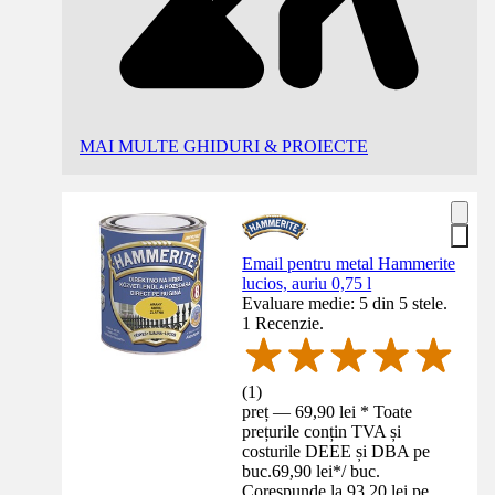
MAI MULTE GHIDURI & PROIECTE
Email pentru metal Hammerite
lucios, auriu 0,75 l
Evaluare medie: 5 din 5 stele.
1 Recenzie.
(
1
)
preț — 69,90 lei * Toate
prețurile conțin TVA și
costurile DEEE și DBA pe
buc.
69,90 lei
*
/
buc.
Corespunde la 93,20 lei pe