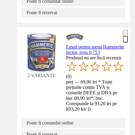
Poate fi comandat online
Poate fi rezervat
Email pentru metal Hammerite
lucios, roșu 0,75 l
Produsul nu are încă recenzii.
2 VARIANTE
(
0
)
preț — 69,90 lei * Toate
prețurile conțin TVA și
costurile DEEE și DBA pe
buc.
69,90 lei
*
/
buc.
Corespunde la 93,20 lei pe
l
(
93,20 lei
/
l
)
Poate fi comandat online
Poate fi rezervat