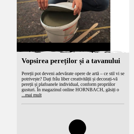
Vopsirea pereților și a tavanului
Pereții pot deveni adevărate opere de artă – ce stil vi se
potrivește? Dați frâu liber creativității și decorați-vă
pereții și plafoanele individual, conform propriilor
gusturi. În magazinul online HORNBACH, găsiți o
...
mai mult