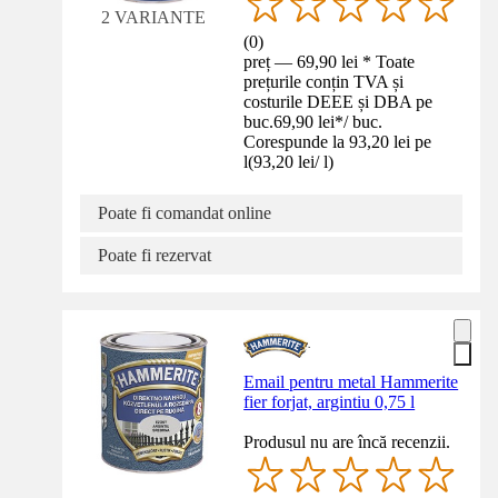
2 VARIANTE
(
0
)
preț — 69,90 lei * Toate
prețurile conțin TVA și
costurile DEEE și DBA pe
buc.
69,90 lei
*
/
buc.
Corespunde la 93,20 lei pe
l
(
93,20 lei
/
l
)
Poate fi comandat online
Poate fi rezervat
Email pentru metal Hammerite
fier forjat, argintiu 0,75 l
Produsul nu are încă recenzii.