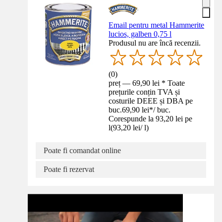
Email pentru metal Hammerite
lucios, galben 0,75 l
Produsul nu are încă recenzii.
(
0
)
preț — 69,90 lei * Toate
prețurile conțin TVA și
costurile DEEE și DBA pe
buc.
69,90 lei
*
/
buc.
Corespunde la 93,20 lei pe
l
(
93,20 lei
/
l
)
Poate fi comandat online
Poate fi rezervat
Instrucțiuni