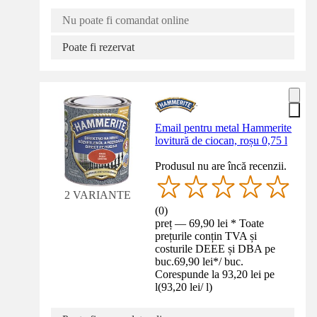
Nu poate fi comandat online
Poate fi rezervat
Email pentru metal Hammerite
lovitură de ciocan, roșu 0,75 l
Produsul nu are încă recenzii.
2 VARIANTE
(
0
)
preț — 69,90 lei * Toate
prețurile conțin TVA și
costurile DEEE și DBA pe
buc.
69,90 lei
*
/
buc.
Corespunde la 93,20 lei pe
l
(
93,20 lei
/
l
)