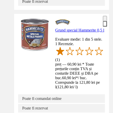
Poate fi rezervat
Grund special Hammerite 0,5 l
Evaluare medie: 1 din 5 stele.
1 Recenzie.
(
1
)
preț — 60,90 lei * Toate
prețurile conțin TVA și
costurile DEEE și DBA pe
buc.
60,90 lei
*
/
buc.
Corespunde la 121,80 lei pe
l
(
121,80 lei
/
l
)
Poate fi comandat online
Poate fi rezervat