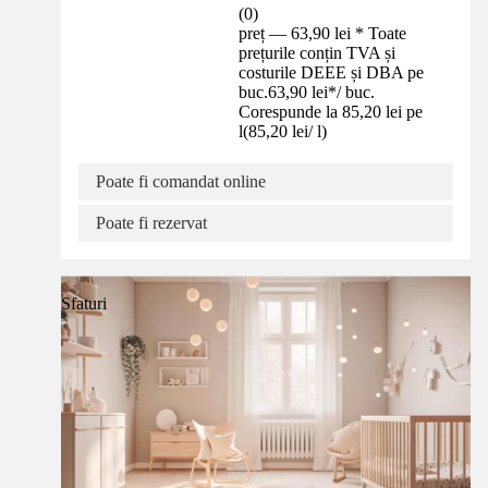
(
0
)
preț — 63,90 lei * Toate
prețurile conțin TVA și
costurile DEEE și DBA pe
buc.
63,90 lei
*
/
buc.
Corespunde la 85,20 lei pe
l
(
85,20 lei
/
l
)
Poate fi comandat online
Poate fi rezervat
Sfaturi