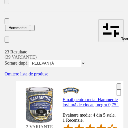
Hammerite
Toat
23 Rezultate
(39 VARIANTE)
Sortare după:
Omitere lista de produse
Email pentru metal Hammerite
lovitură de ciocan, negru 0,75 l
Evaluare medie: 4 din 5 stele.
1 Recenzie.
2 VARIANTE