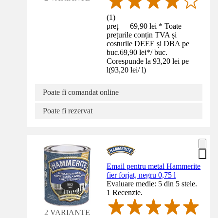
(
1
)
preț — 69,90 lei * Toate
prețurile conțin TVA și
costurile DEEE și DBA pe
buc.
69,90 lei
*
/
buc.
Corespunde la 93,20 lei pe
l
(
93,20 lei
/
l
)
Poate fi comandat online
Poate fi rezervat
Email pentru metal Hammerite
fier forjat, negru 0,75 l
Evaluare medie: 5 din 5 stele.
1 Recenzie.
2 VARIANTE