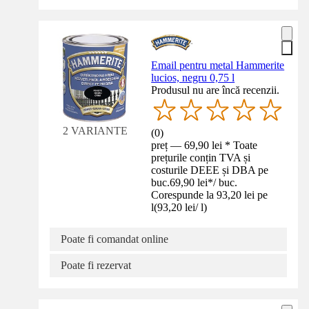
Email pentru metal Hammerite
lucios, negru 0,75 l
Produsul nu are încă recenzii.
2 VARIANTE
(
0
)
preț — 69,90 lei * Toate
prețurile conțin TVA și
costurile DEEE și DBA pe
buc.
69,90 lei
*
/
buc.
Corespunde la 93,20 lei pe
l
(
93,20 lei
/
l
)
Poate fi comandat online
Poate fi rezervat