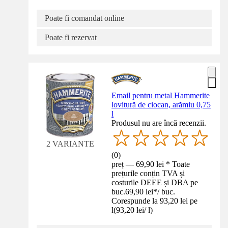
Poate fi comandat online
Poate fi rezervat
Email pentru metal Hammerite
lovitură de ciocan, arămiu 0,75
l
Produsul nu are încă recenzii.
2 VARIANTE
(
0
)
preț — 69,90 lei * Toate
prețurile conțin TVA și
costurile DEEE și DBA pe
buc.
69,90 lei
*
/
buc.
Corespunde la 93,20 lei pe
l
(
93,20 lei
/
l
)