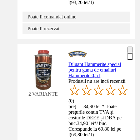
l
(
93,20 lei
/
l
)
Poate fi comandat online
Poate fi rezervat
Diluant Hammerite special
pentru gama de emailuri
Hammerite 0,5 l
Produsul nu are încă recenzii.
2 VARIANTE
(
0
)
preț — 34,90 lei * Toate
prețurile conțin TVA și
costurile DEEE și DBA pe
buc.
34,90 lei
*
/
buc.
Corespunde la 69,80 lei pe
l
(
69,80 lei
/
l
)