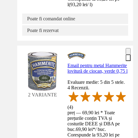
l
(
93,20 lei
/
l
)
Poate fi comandat online
Poate fi rezervat
Email pentru metal Hammerite
lovitură de ciocan, verde 0,75 l
Evaluare medie: 5 din 5 stele.
4 Recenzii.
2 VARIANTE
(
4
)
preț — 69,90 lei * Toate
prețurile conțin TVA și
costurile DEEE și DBA pe
buc.
69,90 lei
*
/
buc.
Corespunde la 93,20 lei pe