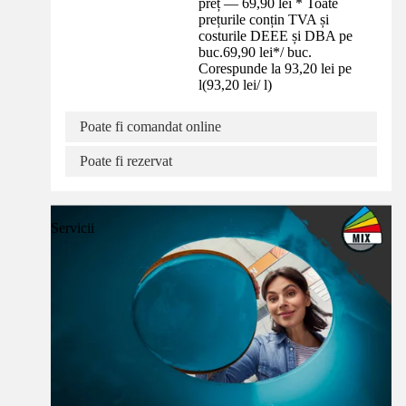
preț — 69,90 lei * Toate
prețurile conțin TVA și
costurile DEEE și DBA pe
buc.
69,90 lei
*
/
buc.
Corespunde la 93,20 lei pe
l
(
93,20 lei
/
l
)
Poate fi comandat online
Poate fi rezervat
Servicii