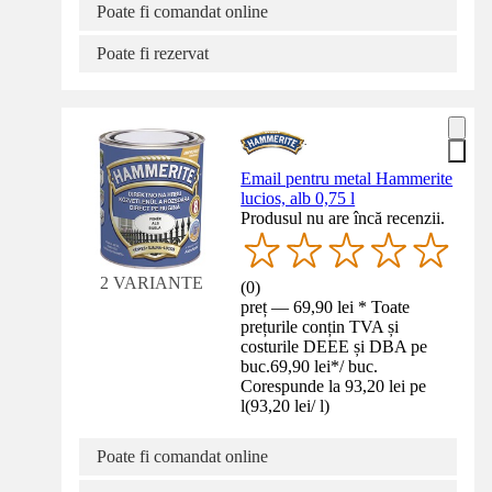
Poate fi comandat online
Poate fi rezervat
Email pentru metal Hammerite
lucios, alb 0,75 l
Produsul nu are încă recenzii.
2 VARIANTE
(
0
)
preț — 69,90 lei * Toate
prețurile conțin TVA și
costurile DEEE și DBA pe
buc.
69,90 lei
*
/
buc.
Corespunde la 93,20 lei pe
l
(
93,20 lei
/
l
)
Poate fi comandat online