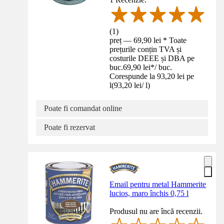
(
1
)
preț — 69,90 lei * Toate
prețurile conțin TVA și
costurile DEEE și DBA pe
buc.
69,90 lei
*
/
buc.
Corespunde la 93,20 lei pe
l
(
93,20 lei
/
l
)
Poate fi comandat online
Poate fi rezervat
Email pentru metal Hammerite
lucios, maro închis 0,75 l
Produsul nu are încă recenzii.