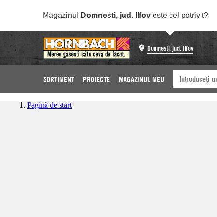
Magazinul
Domnesti, jud. Ilfov
este cel potrivit?
Domnesti, jud. Ilfov
SORTIMENT
PROIECTE
MAGAZINUL MEU
Pagină de start