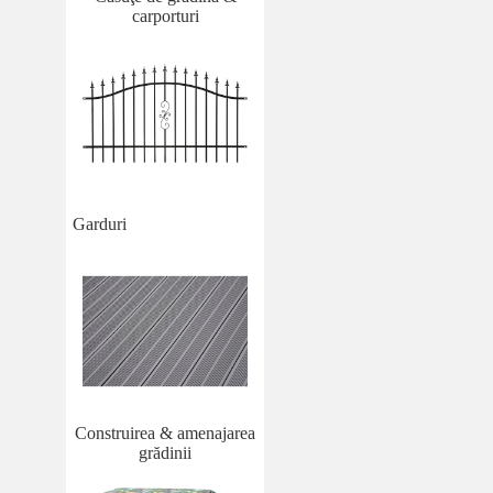
carporturi
Garduri
Construirea & amenajarea
grădinii