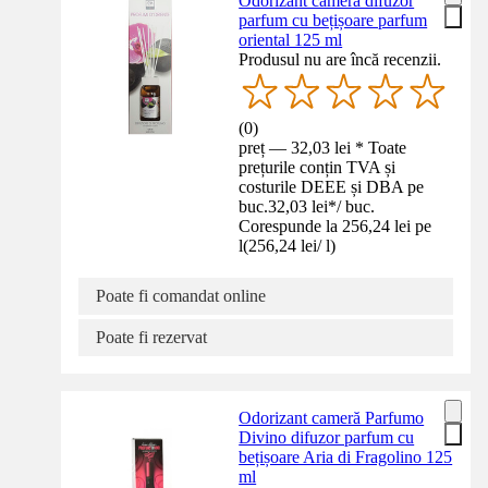
Odorizant cameră difuzor
parfum cu bețișoare parfum
oriental 125 ml
Produsul nu are încă recenzii.
(
0
)
preț — 32,03 lei * Toate
prețurile conțin TVA și
costurile DEEE și DBA pe
buc.
32,03 lei
*
/
buc.
Corespunde la 256,24 lei pe
l
(
256,24 lei
/
l
)
Poate fi comandat online
Poate fi rezervat
Odorizant cameră Parfumo
Divino difuzor parfum cu
bețișoare Aria di Fragolino 125
ml