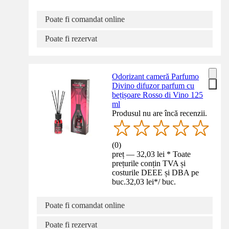
Poate fi comandat online
Poate fi rezervat
Odorizant cameră Parfumo
Divino difuzor parfum cu
bețișoare Rosso di Vino 125
ml
Produsul nu are încă recenzii.
(
0
)
preț — 32,03 lei * Toate
prețurile conțin TVA și
costurile DEEE și DBA pe
buc.
32,03 lei
*
/
buc.
Poate fi comandat online
Poate fi rezervat