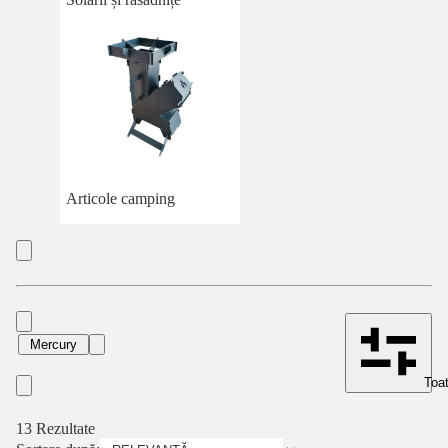
Articole camping
Mercury
Toat
13 Rezultate