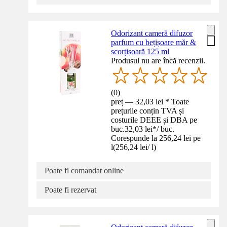
Odorizant cameră difuzor
parfum cu bețișoare măr &
scorțișoară 125 ml
Produsul nu are încă recenzii.
(
0
)
preț — 32,03 lei * Toate
prețurile conțin TVA și
costurile DEEE și DBA pe
buc.
32,03 lei
*
/
buc.
Corespunde la 256,24 lei pe
l
(
256,24 lei
/
l
)
Poate fi comandat online
Poate fi rezervat