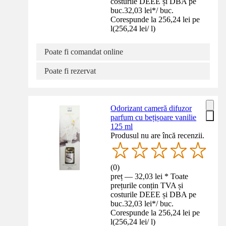
costurile DEEE și DBA pe
buc.
32,03 lei
*
/
buc.
Corespunde la 256,24 lei pe
l
(
256,24 lei
/
l
)
Poate fi comandat online
Poate fi rezervat
Odorizant cameră difuzor
parfum cu bețișoare vanilie
125 ml
Produsul nu are încă recenzii.
(
0
)
preț — 32,03 lei * Toate
prețurile conțin TVA și
costurile DEEE și DBA pe
buc.
32,03 lei
*
/
buc.
Corespunde la 256,24 lei pe
l
(
256,24 lei
/
l
)