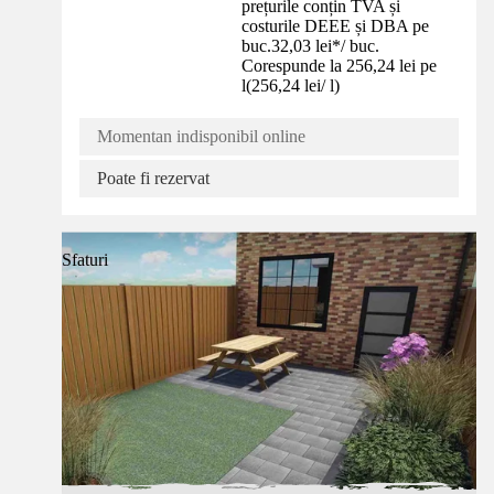
prețurile conțin TVA și
costurile DEEE și DBA pe
buc.
32,03 lei
*
/
buc.
Corespunde la 256,24 lei pe
l
(
256,24 lei
/
l
)
Momentan indisponibil online
Poate fi rezervat
Sfaturi