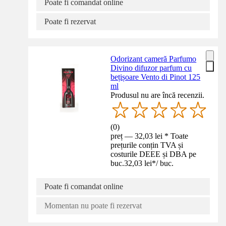
Poate fi comandat online
Poate fi rezervat
Odorizant cameră Parfumo
Divino difuzor parfum cu
bețișoare Vento di Pinot 125
ml
Produsul nu are încă recenzii.
(
0
)
preț — 32,03 lei * Toate
prețurile conțin TVA și
costurile DEEE și DBA pe
buc.
32,03 lei
*
/
buc.
Poate fi comandat online
Momentan nu poate fi rezervat