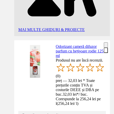
MAI MULTE GHIDURI & PROIECTE
Odorizant cameră difuzor
parfum cu bețișoare rodie 125
ml
Produsul nu are încă recenzii.
(
0
)
preț — 32,03 lei * Toate
prețurile conțin TVA și
costurile DEEE și DBA pe
buc.
32,03 lei
*
/
buc.
Corespunde la 256,24 lei pe
l
(
256,24 lei
/
l
)