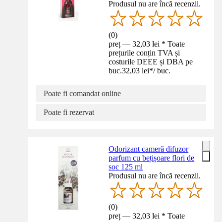
Produsul nu are încă recenzii.
(
0
)
preț — 32,03 lei * Toate
prețurile conțin TVA și
costurile DEEE și DBA pe
buc.
32,03 lei
*
/
buc.
Poate fi comandat online
Poate fi rezervat
Odorizant cameră difuzor
parfum cu bețișoare flori de
soc 125 ml
Produsul nu are încă recenzii.
(
0
)
preț — 32,03 lei * Toate