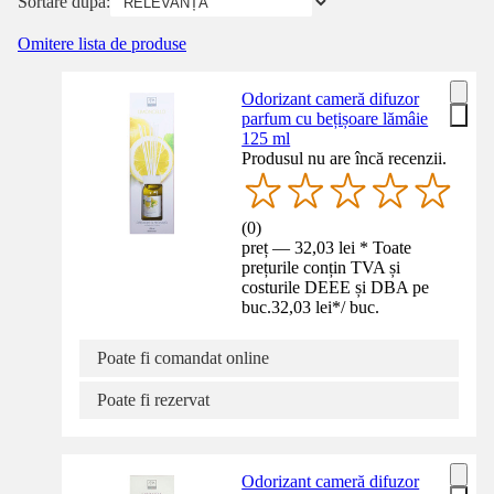
Sortare după:
Omitere lista de produse
Odorizant cameră difuzor
parfum cu bețișoare lămâie
125 ml
Produsul nu are încă recenzii.
(
0
)
preț — 32,03 lei * Toate
prețurile conțin TVA și
costurile DEEE și DBA pe
buc.
32,03 lei
*
/
buc.
Poate fi comandat online
Poate fi rezervat
Odorizant cameră difuzor