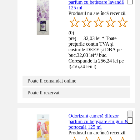
parfum cu bețișoare lavandă
125 ml
Produsul nu are încă recenzii.
(
0
)
preț — 32,03 lei * Toate
prețurile conțin TVA și
costurile DEEE și DBA pe
buc.
32,03 lei
*
/
buc.
Corespunde la 256,24 lei pe
l
(
256,24 lei
/
l
)
Poate fi comandat online
Poate fi rezervat
Odorizant cameră difuzor
parfum cu bețișoare struguri &
portocală 125 ml
Produsul nu are încă recenzii.