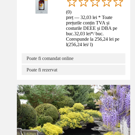
(
0
)
preț — 32,03 lei * Toate
prețurile conțin TVA și
costurile DEEE și DBA pe
buc.
32,03 lei
*
/
buc.
Corespunde la 256,24 lei pe
l
(
256,24 lei
/
l
)
Poate fi comandat online
Poate fi rezervat
Sfaturi