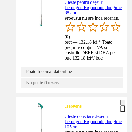
Clește pentru deșeuri
Leborgne Ergonomic, lungime
88 cm
Produsul nu are încă recenzii.
(
0
)
preț — 132,18 lei * Toate
prețurile conțin TVA și
costurile DEEE și DBA pe
buc.
132,18 lei
*
/
buc.
Poate fi comandat online
Nu poate fi rezervat
Clește colectare deșeuri
Leborgne Ergonomic, lungime
105cm