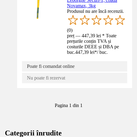
Leborgne Securi-T, coadă
Novamax, 3kg
Produsul nu are încă recenzii.
(
0
)
preț — 447,39 lei * Toate
prețurile conțin TVA și
costurile DEEE și DBA pe
buc.
447,39 lei
*
/
buc.
Poate fi comandat online
Nu poate fi rezervat
Pagina 1 din 1
Categorii înrudite