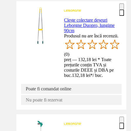
Clește colectare deșeuri
Leborgne Duopro, lungime
90cm
Produsul nu are încă recenzii.
(
0
)
preț — 132,18 lei * Toate
prețurile conțin TVA și
costurile DEEE și DBA pe
buc.
132,18 lei
*
/
buc.
Poate fi comandat online
Nu poate fi rezervat