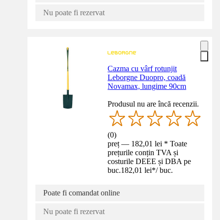
Nu poate fi rezervat
Cazma cu vârf rotunjit
Leborgne Duopro, coadă
Novamax, lungime 90cm
Produsul nu are încă recenzii.
(
0
)
preț — 182,01 lei * Toate
prețurile conțin TVA și
costurile DEEE și DBA pe
buc.
182,01 lei
*
/
buc.
Poate fi comandat online
Nu poate fi rezervat