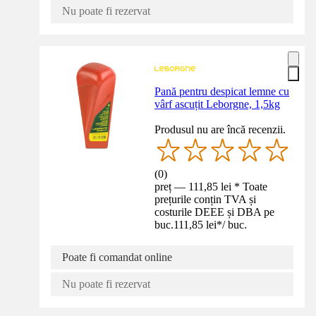
Nu poate fi rezervat
Pană pentru despicat lemne cu
vârf ascuțit Leborgne, 1,5kg
Produsul nu are încă recenzii.
(
0
)
preț — 111,85 lei * Toate
prețurile conțin TVA și
costurile DEEE și DBA pe
buc.
111,85 lei
*
/
buc.
Poate fi comandat online
Nu poate fi rezervat