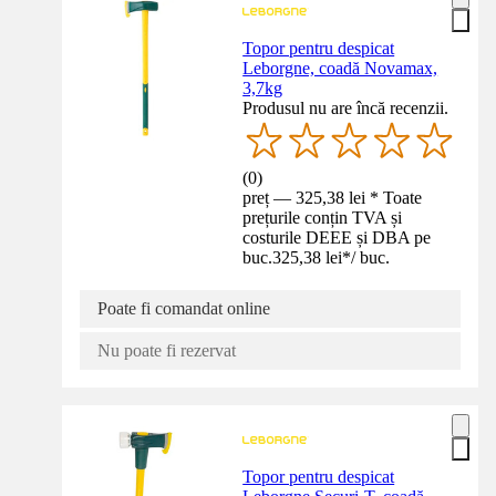
Topor pentru despicat
Leborgne, coadă Novamax,
3,7kg
Produsul nu are încă recenzii.
(
0
)
preț — 325,38 lei * Toate
prețurile conțin TVA și
costurile DEEE și DBA pe
buc.
325,38 lei
*
/
buc.
Poate fi comandat online
Nu poate fi rezervat
Topor pentru despicat