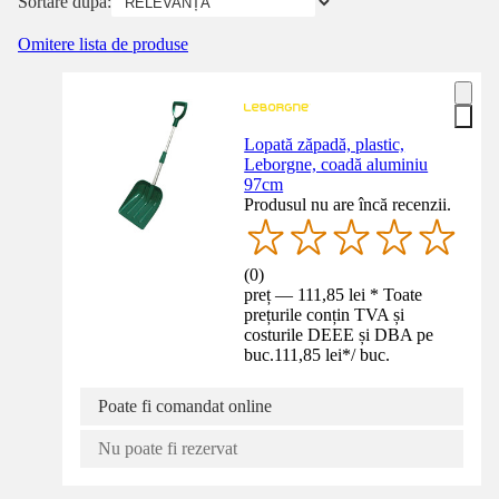
Sortare după:
Omitere lista de produse
Lopată zăpadă, plastic,
Leborgne, coadă aluminiu
97cm
Produsul nu are încă recenzii.
(
0
)
preț — 111,85 lei * Toate
prețurile conțin TVA și
costurile DEEE și DBA pe
buc.
111,85 lei
*
/
buc.
Poate fi comandat online
Nu poate fi rezervat