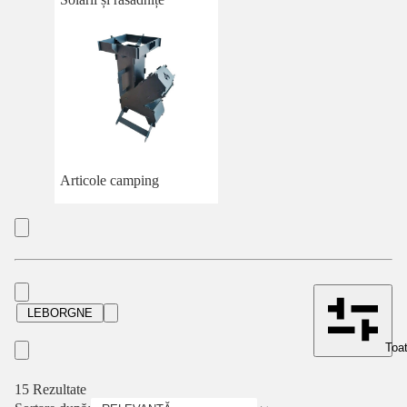
Articole camping
LEBORGNE
Toat
15 Rezultate