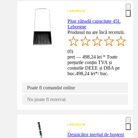
Plug zăpadă capacitate 45L
Leborgne
Produsul nu are încă recenzii.
(
0
)
preț — 498,24 lei * Toate
prețurile conțin TVA și
costurile DEEE și DBA pe
buc.
498,24 lei
*
/
buc.
Poate fi comandat online
Nu poate fi rezervat
Despicător inerțial de bușteni