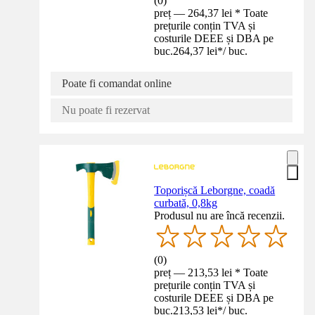
(
0
)
preț — 264,37 lei * Toate
prețurile conțin TVA și
costurile DEEE și DBA pe
buc.
264,37 lei
*
/
buc.
Poate fi comandat online
Nu poate fi rezervat
Toporișcă Leborgne, coadă
curbată, 0,8kg
Produsul nu are încă recenzii.
(
0
)
preț — 213,53 lei * Toate
prețurile conțin TVA și
costurile DEEE și DBA pe
buc.
213,53 lei
*
/
buc.