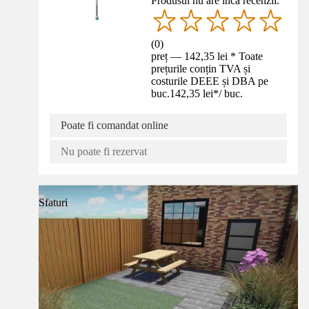
Produsul nu are încă recenzii.
(
0
)
preț — 142,35 lei * Toate
prețurile conțin TVA și
costurile DEEE și DBA pe
buc.
142,35 lei
*
/
buc.
Poate fi comandat online
Nu poate fi rezervat
Sfaturi