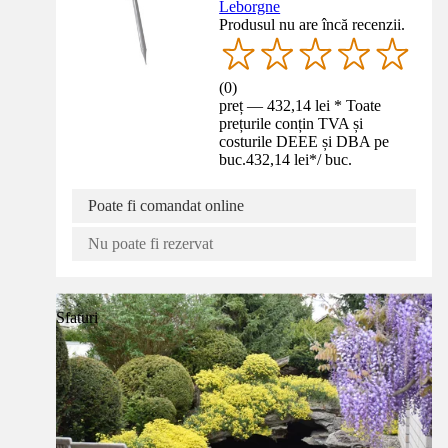
Leborgne
Produsul nu are încă recenzii.
(
0
)
preț — 432,14 lei * Toate
prețurile conțin TVA și
costurile DEEE și DBA pe
buc.
432,14 lei
*
/
buc.
Poate fi comandat online
Nu poate fi rezervat
Sfaturi