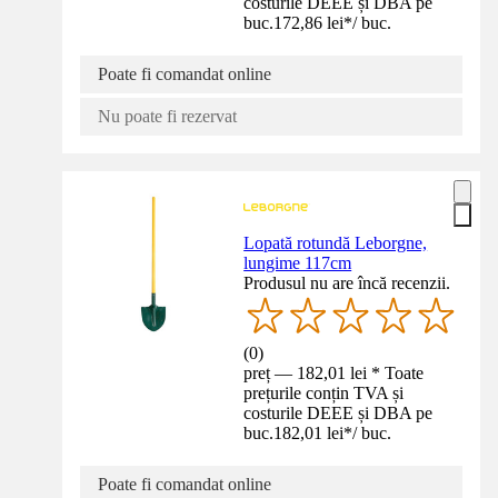
costurile DEEE și DBA pe
buc.
172,86 lei
*
/
buc.
Poate fi comandat online
Nu poate fi rezervat
Lopată rotundă Leborgne,
lungime 117cm
Produsul nu are încă recenzii.
(
0
)
preț — 182,01 lei * Toate
prețurile conțin TVA și
costurile DEEE și DBA pe
buc.
182,01 lei
*
/
buc.
Poate fi comandat online