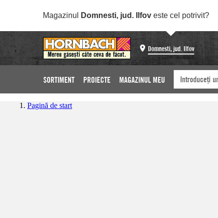
Magazinul
Domnesti, jud. Ilfov
este cel potrivit?
Domnesti, jud. Ilfov
SORTIMENT
PROIECTE
MAGAZINUL MEU
Pagină de start