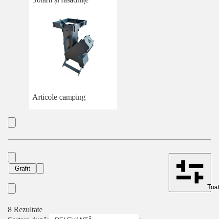
Articole camping
Grafit
Toat
8 Rezultate