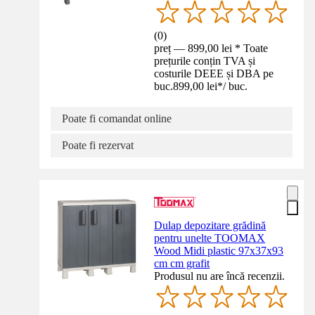
(
0
)
preț — 899,00 lei * Toate
prețurile conțin TVA și
costurile DEEE și DBA pe
buc.
899,00 lei
*
/
buc.
Poate fi comandat online
Poate fi rezervat
Dulap depozitare grădină
pentru unelte TOOMAX
Wood Midi plastic 97x37x93
cm cm grafit
Produsul nu are încă recenzii.