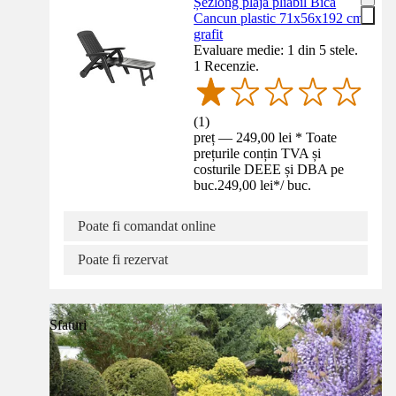
Șezlong plajă pliabil Bica
Cancun plastic 71x56x192 cm
grafit
Evaluare medie: 1 din 5 stele.
1 Recenzie.
(
1
)
preț — 249,00 lei * Toate
prețurile conțin TVA și
costurile DEEE și DBA pe
buc.
249,00 lei
*
/
buc.
Poate fi comandat online
Poate fi rezervat
Sfaturi