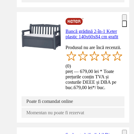
Bancă grădină 2-în-1 Keter
plastic 140x60x84 cm grafit
Produsul nu are încă recenzii.
(
0
)
preț — 679,00 lei * Toate
prețurile conțin TVA și
costurile DEEE și DBA pe
buc.
679,00 lei
*
/
buc.
Poate fi comandat online
Momentan nu poate fi rezervat