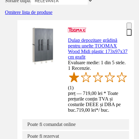
Sortare după:
Omitere lista de produse
Dulap depozitare grădină
pentru unelte TOOMAX
Wood Midi plastic 173x97x37
cm grafit
Evaluare medie: 1 din 5 stele.
1 Recenzie.
(
1
)
preț — 719,00 lei * Toate
prețurile conțin TVA și
costurile DEEE și DBA pe
buc.
719,00 lei
*
/
buc.
Poate fi comandat online
Poate fi rezervat