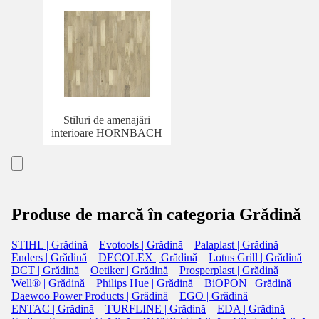
Stiluri de amenajări
interioare HORNBACH
Produse de marcă în categoria Grădină
STIHL | Grădină
Evotools | Grădină
Palaplast | Grădină
Enders | Grădină
DECOLEX | Grădină
Lotus Grill | Grădină
DCT | Grădină
Oetiker | Grădină
Prosperplast | Grădină
Well® | Grădină
Philips Hue | Grădină
BiOPON | Grădină
Daewoo Power Products | Grădină
EGO | Grădină
ENTAC | Grădină
TURFLINE | Grădină
EDA | Grădină