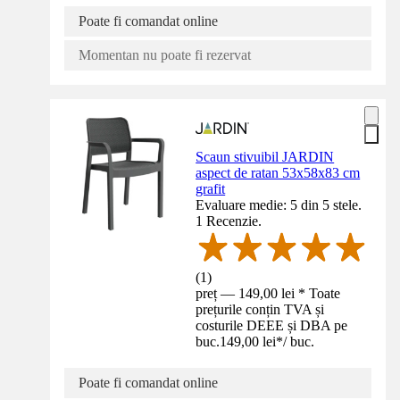
Poate fi comandat online
Momentan nu poate fi rezervat
Scaun stivuibil JARDIN
aspect de ratan 53x58x83 cm
grafit
Evaluare medie: 5 din 5 stele.
1 Recenzie.
(
1
)
preț — 149,00 lei * Toate
prețurile conțin TVA și
costurile DEEE și DBA pe
buc.
149,00 lei
*
/
buc.
Poate fi comandat online