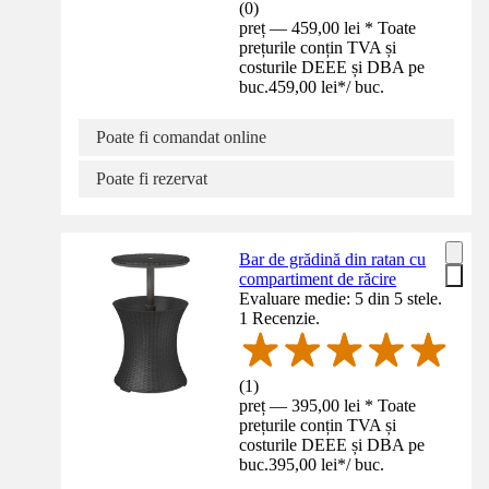
(
0
)
preț — 459,00 lei * Toate
prețurile conțin TVA și
costurile DEEE și DBA pe
buc.
459,00 lei
*
/
buc.
Poate fi comandat online
Poate fi rezervat
Bar de grădină din ratan cu
compartiment de răcire
Evaluare medie: 5 din 5 stele.
1 Recenzie.
(
1
)
preț — 395,00 lei * Toate
prețurile conțin TVA și
costurile DEEE și DBA pe
buc.
395,00 lei
*
/
buc.