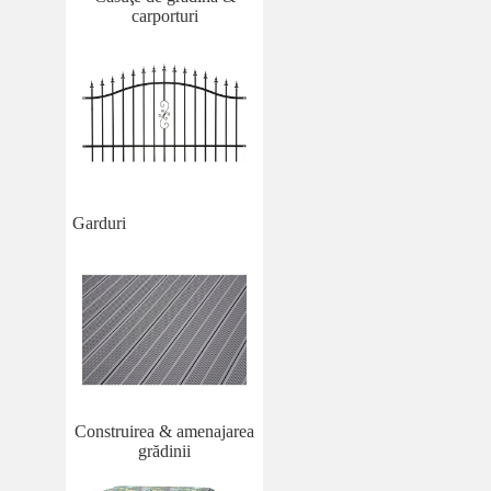
carporturi
Garduri
Construirea & amenajarea
grădinii