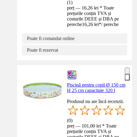
(
1
)
preț — 16,26 lei * Toate
prețurile conțin TVA și
costurile DEEE și DBA pe
pereche
16,26 lei
*
/
pereche
Poate fi comandat online
Poate fi rezervat
Piscină pentru copii Ø 150 cm
H 25 cm capacitate 320 l
Produsul nu are încă recenzii.
(
0
)
preț — 101,00 lei * Toate
prețurile conțin TVA și
costurile DEEE și DBA pe