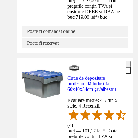
preț — 719,00 lei * Toate
prețurile conțin TVA și
costurile DEEE și DBA pe
buc.
719,00 lei
*
/
buc.
Poate fi comandat online
Poate fi rezervat
Cutie de depozitare
profesională Industrial
60x40x34cm gri/albastru
Evaluare medie: 4.5 din 5
stele. 4 Recenzii.
(
4
)
preț — 101,17 lei * Toate
prețurile conțin TVA și