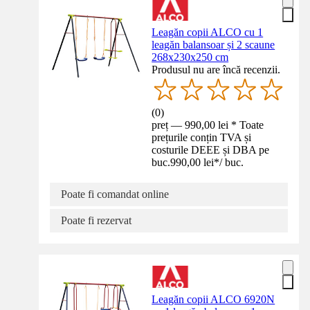
Leagăn copii ALCO cu 1
leagăn balansoar și 2 scaune
268x230x250 cm
Produsul nu are încă recenzii.
(
0
)
preț — 990,00 lei * Toate
prețurile conțin TVA și
costurile DEEE și DBA pe
buc.
990,00 lei
*
/
buc.
Poate fi comandat online
Poate fi rezervat
Leagăn copii ALCO 6920N