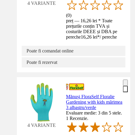
4 VARIANTE
(
0
)
preț — 16,26 lei * Toate
prețurile conțin TVA și
costurile DEEE și DBA pe
pereche
16,26 lei
*
/
pereche
Poate fi comandat online
Poate fi rezervat
Mănuși FloraSelf Floralie
Gardening with kids mărimea
3 albastru/verde
Evaluare medie: 3 din 5 stele.
1 Recenzie.
4 VARIANTE