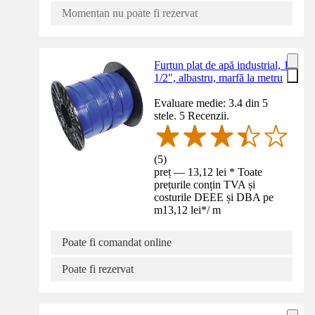
Momentan nu poate fi rezervat
Furtun plat de apă industrial, 1
1/2", albastru, marfă la metru
Evaluare medie: 3.4 din 5
stele. 5 Recenzii.
(
5
)
preț — 13,12 lei * Toate
prețurile conțin TVA și
costurile DEEE și DBA pe
m
13,12 lei
*
/
m
Poate fi comandat online
Poate fi rezervat