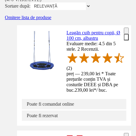
Sortare după:
Omitere lista de produse
Leagăn cuib pentru copii, Ø
100 cm, albastru
Evaluare medie: 4.5 din 5
stele. 2 Recenzii.
(
2
)
preț — 239,00 lei * Toate
prețurile conțin TVA și
costurile DEEE și DBA pe
buc.
239,00 lei
*
/
buc.
Poate fi comandat online
Poate fi rezervat