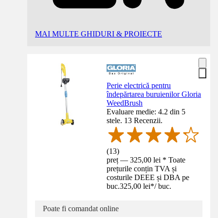
MAI MULTE GHIDURI & PROIECTE
Perie electrică pentru
îndepărtarea buruienilor Gloria
WeedBrush
Evaluare medie: 4.2 din 5
stele. 13 Recenzii.
(
13
)
preț — 325,00 lei * Toate
prețurile conțin TVA și
costurile DEEE și DBA pe
buc.
325,00 lei
*
/
buc.
Poate fi comandat online