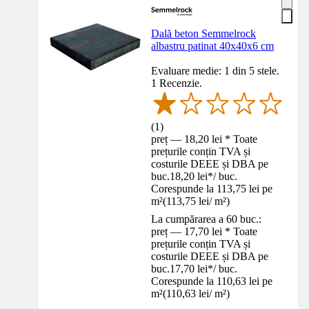
Dală beton Semmelrock
albastru patinat 40x40x6 cm
Evaluare medie: 1 din 5 stele.
1 Recenzie.
(
1
)
preț — 18,20 lei * Toate
prețurile conțin TVA și
costurile DEEE și DBA pe
buc.
18,20 lei
*
/
buc.
Corespunde la 113,75 lei pe
m²
(
113,75 lei
/
m²
)
La cumpărarea a 60 buc.:
preț — 17,70 lei * Toate
prețurile conțin TVA și
costurile DEEE și DBA pe
buc.
17,70 lei
*
/
buc.
Corespunde la 110,63 lei pe
m²
(
110,63 lei
/
m²
)