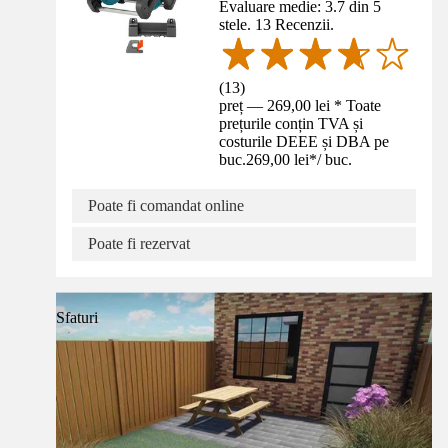
Evaluare medie: 3.7 din 5
stele. 13 Recenzii.
(
13
)
preț — 269,00 lei * Toate
prețurile conțin TVA și
costurile DEEE și DBA pe
buc.
269,00 lei
*
/
buc.
Poate fi comandat online
Poate fi rezervat
Sfaturi