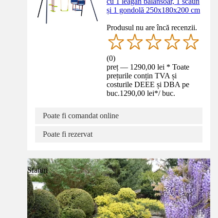
cu 1 leagăn balansoar, 1 scaun
și 1 gondolă 250x180x200 cm
Produsul nu are încă recenzii.
(
0
)
preț — 1290,00 lei * Toate
prețurile conțin TVA și
costurile DEEE și DBA pe
buc.
1290,00 lei
*
/
buc.
Poate fi comandat online
Poate fi rezervat
Sfaturi