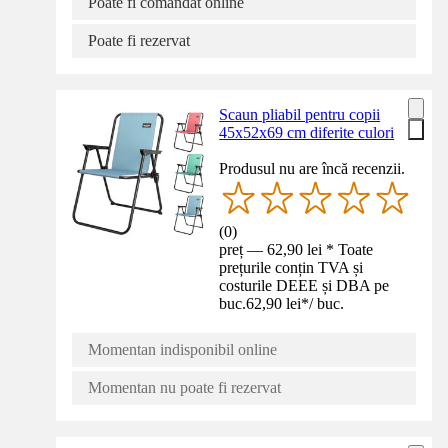
Poate fi comandat online
Poate fi rezervat
Scaun pliabil pentru copii
45x52x69 cm diferite culori
Produsul nu are încă recenzii.
(
0
)
preț — 62,90 lei * Toate
prețurile conțin TVA și
costurile DEEE și DBA pe
buc.
62,90 lei
*
/
buc.
Momentan indisponibil online
Momentan nu poate fi rezervat