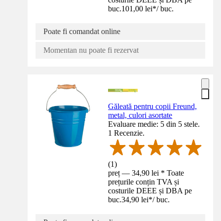
buc.
101,00 lei
*
/
buc.
Poate fi comandat online
Momentan nu poate fi rezervat
Găleată pentru copii Freund,
metal, culori asortate
Evaluare medie: 5 din 5 stele.
1 Recenzie.
(
1
)
preț — 34,90 lei * Toate
prețurile conțin TVA și
costurile DEEE și DBA pe
buc.
34,90 lei
*
/
buc.