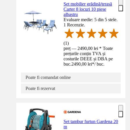
Set mobilier grădină/terasă
Carter 8 locuri 10 piese
albastru
Evaluare medie: 5 din 5 stele.
1 Recenzie.
(
1
)
preț — 2490,00 lei * Toate
prețurile conțin TVA și
costurile DEEE și DBA pe
buc.
2490,00 lei
*
/
buc.
Poate fi comandat online
Poate fi rezervat
Set tambur furtun Gardena 20
m