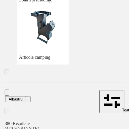
Articole camping
Albastru
Toat
386 Rezultate
(470 VARIANTE)