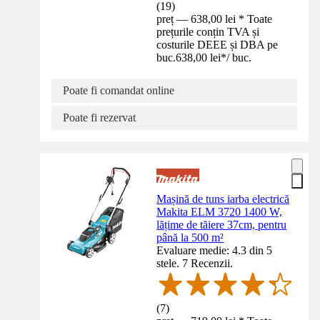
(
19
)
preț — 638,00 lei * Toate
prețurile conțin TVA și
costurile DEEE și DBA pe
buc.
638,00 lei
*
/
buc.
Poate fi comandat online
Poate fi rezervat
Mașină de tuns iarba electrică
Makita ELM 3720 1400 W,
lățime de tăiere 37cm, pentru
până la 500 m²
Evaluare medie: 4.3 din 5
stele. 7 Recenzii.
(
7
)