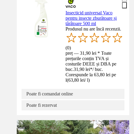
Insecticid universal Vaco
pentru insecte zburătoare și
târâtoare 500 ml
Produsul nu are încă recenzii.
(
0
)
preț — 31,90 lei * Toate
prețurile conțin TVA și
costurile DEEE și DBA pe
buc.
31,90 lei
*
/
buc.
Corespunde la 63,80 lei pe
l
(
63,80 lei
/
l
)
Poate fi comandat online
Poate fi rezervat
Sfaturi