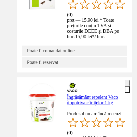
(
0
)
preț — 15,90 lei * Toate
prețurile conțin TVA și
costurile DEEE și DBA pe
buc.
15,90 lei
*
/
buc.
Poate fi comandat online
Poate fi rezervat
Îngrășământ repelent Vaco
împotriva cârtițelor 1 kg
Produsul nu are încă recenzii.
(
0
)