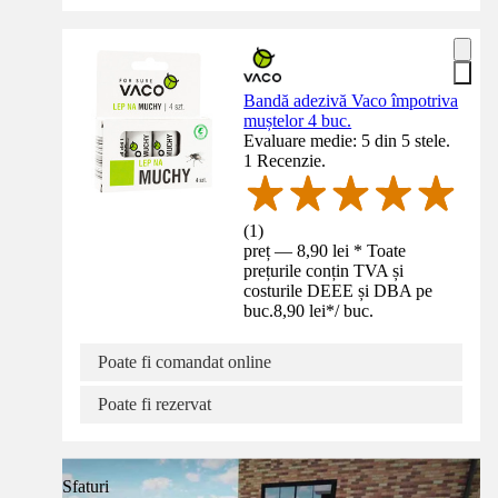
Bandă adezivă Vaco împotriva
muștelor 4 buc.
Evaluare medie: 5 din 5 stele.
1 Recenzie.
(
1
)
preț — 8,90 lei * Toate
prețurile conțin TVA și
costurile DEEE și DBA pe
buc.
8,90 lei
*
/
buc.
Poate fi comandat online
Poate fi rezervat
Sfaturi