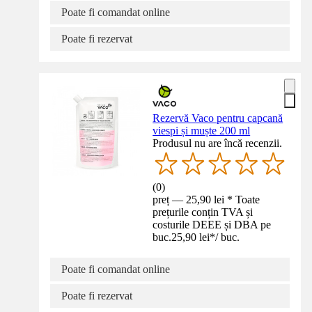
Poate fi comandat online
Poate fi rezervat
Rezervă Vaco pentru capcană
viespi și muște 200 ml
Produsul nu are încă recenzii.
(
0
)
preț — 25,90 lei * Toate
prețurile conțin TVA și
costurile DEEE și DBA pe
buc.
25,90 lei
*
/
buc.
Poate fi comandat online
Poate fi rezervat