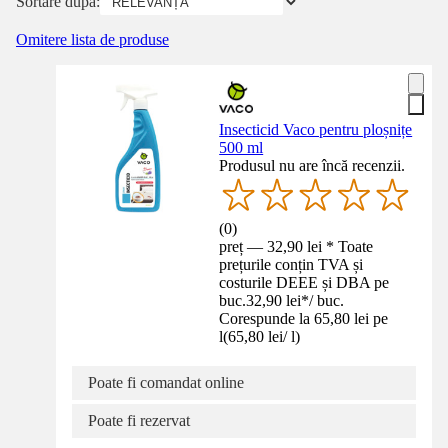
Sortare după:
Omitere lista de produse
Insecticid Vaco pentru ploșnițe
500 ml
Produsul nu are încă recenzii.
(
0
)
preț — 32,90 lei * Toate
prețurile conțin TVA și
costurile DEEE și DBA pe
buc.
32,90 lei
*
/
buc.
Corespunde la 65,80 lei pe
l
(
65,80 lei
/
l
)
Poate fi comandat online
Poate fi rezervat