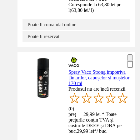
Corespunde la 63,80 lei pe
l
(
63,80 lei
/
l
)
Poate fi comandat online
Poate fi rezervat
Spray Vaco Strong împotriva
țânțarilor, capușelor și muștelor
170 ml
Produsul nu are încă recenzii.
(
0
)
preț — 29,99 lei * Toate
prețurile conțin TVA și
costurile DEEE și DBA pe
buc.
29,99 lei
*
/
buc.