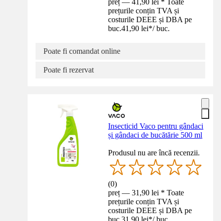
preț — 41,90 lei * Toate
prețurile conțin TVA și
costurile DEEE și DBA pe
buc.
41,90 lei
*
/
buc.
Poate fi comandat online
Poate fi rezervat
Insecticid Vaco pentru gândaci
și gândaci de bucătărie 500 ml
Produsul nu are încă recenzii.
(
0
)
preț — 31,90 lei * Toate
prețurile conțin TVA și
costurile DEEE și DBA pe
buc.
31,90 lei
*
/
buc.