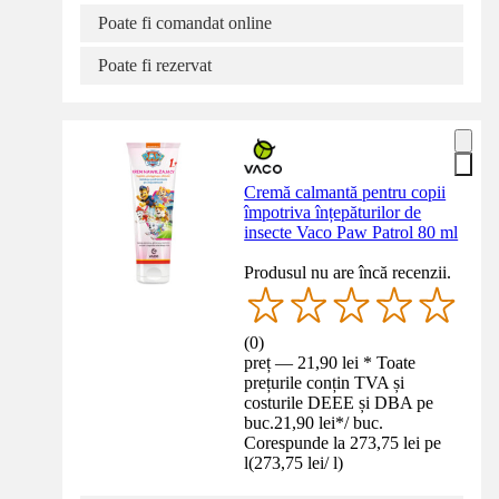
Poate fi comandat online
Poate fi rezervat
Cremă calmantă pentru copii
împotriva înțepăturilor de
insecte Vaco Paw Patrol 80 ml
Produsul nu are încă recenzii.
(
0
)
preț — 21,90 lei * Toate
prețurile conțin TVA și
costurile DEEE și DBA pe
buc.
21,90 lei
*
/
buc.
Corespunde la 273,75 lei pe
l
(
273,75 lei
/
l
)