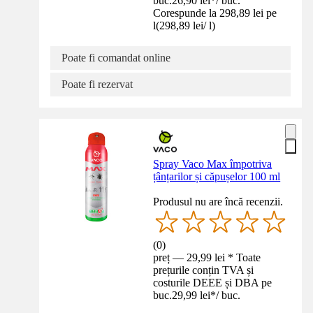
buc.
26,90 lei
*
/
buc.
Corespunde la 298,89 lei pe
l
(
298,89 lei
/
l
)
Poate fi comandat online
Poate fi rezervat
Spray Vaco Max împotriva
țânțarilor și căpușelor 100 ml
Produsul nu are încă recenzii.
(
0
)
preț — 29,99 lei * Toate
prețurile conțin TVA și
costurile DEEE și DBA pe
buc.
29,99 lei
*
/
buc.