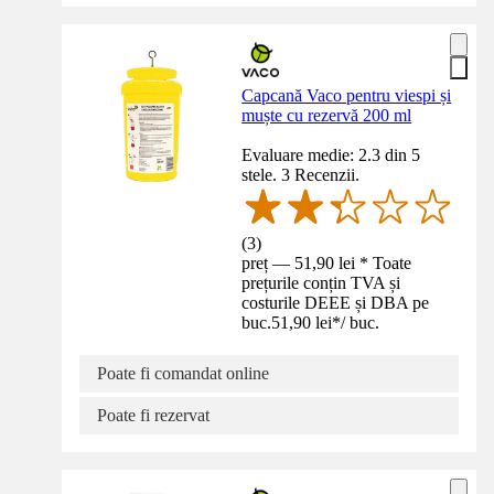
Capcană Vaco pentru viespi și
muște cu rezervă 200 ml
Evaluare medie: 2.3 din 5
stele. 3 Recenzii.
(
3
)
preț — 51,90 lei * Toate
prețurile conțin TVA și
costurile DEEE și DBA pe
buc.
51,90 lei
*
/
buc.
Poate fi comandat online
Poate fi rezervat