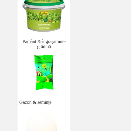
Pământ & îngrășăminte
grădină
Gazon & seminţe