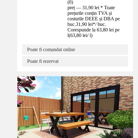
(
0
)
preț — 31,90 lei * Toate
prețurile conțin TVA și
costurile DEEE și DBA pe
buc.
31,90 lei
*
/
buc.
Corespunde la 63,80 lei pe
l
(
63,80 lei
/
l
)
Poate fi comandat online
Poate fi rezervat
Sfaturi