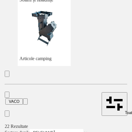
Articole camping
VACO
Toat
22 Rezultate