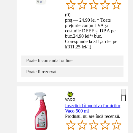
(
0
)
preț — 24,90 lei * Toate
prețurile conțin TVA și
costurile DEEE și DBA pe
buc.
24,90 lei
*
/
buc.
Corespunde la 311,25 lei pe
l
(
311,25 lei
/
l
)
Poate fi comandat online
Poate fi rezervat
Insecticid împotriva furnicilor
Vaco 500 ml
Produsul nu are încă recenzii.