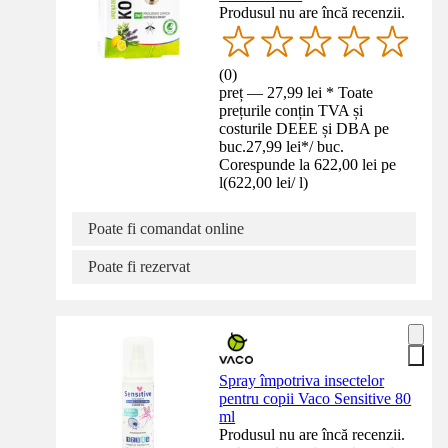
Produsul nu are încă recenzii.
(
0
)
preț — 27,99 lei * Toate
prețurile conțin TVA și
costurile DEEE și DBA pe
buc.
27,99 lei
*
/
buc.
Corespunde la 622,00 lei pe
l
(
622,00 lei
/
l
)
Poate fi comandat online
Poate fi rezervat
Spray împotriva insectelor
pentru copii Vaco Sensitive 80
ml
Produsul nu are încă recenzii.