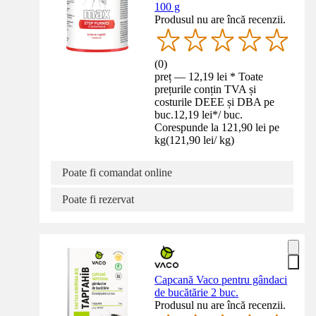
100 g
Produsul nu are încă recenzii.
(
0
)
preț — 12,19 lei * Toate
prețurile conțin TVA și
costurile DEEE și DBA pe
buc.
12,19 lei
*
/
buc.
Corespunde la 121,90 lei pe
kg
(
121,90 lei
/
kg
)
Poate fi comandat online
Poate fi rezervat
Capcană Vaco pentru gândaci
de bucătărie 2 buc.
Produsul nu are încă recenzii.